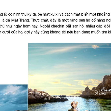
 lồ có hình thù kỳ dị, bề mặt xù xì và cách mặt biển một khoảng
u là đá Mặt Trăng. Thực chất, đây là một rặng san hô cổ hàng n
h thù như ngày hôm nay. Ngoài checkin bãi san hô, nhiều cặp đôi
h cưới của họ, gợi ý này cũng không tồi nếu bạn đang muốn tìm 