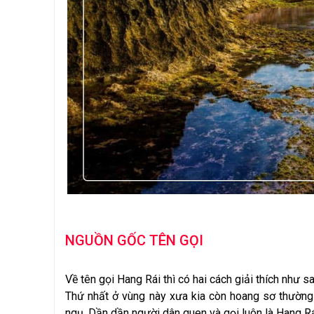
NGUỒN GỐC TÊN GỌI
Về tên gọi Hang Rái thì có hai cách giải thích như sa
Thứ nhất ở vùng này xưa kia còn hoang sơ thường 
ngụ. Dần dần người dân quen và gọi luôn là Hang Rá