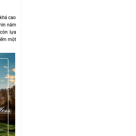
 khá cao
ghìn năm
 còn lựa
kiếm một