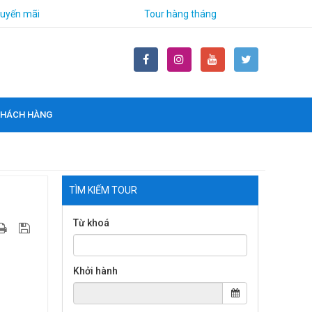
huyến mãi
Tour hàng tháng
 KHÁCH HÀNG
TÌM KIẾM TOUR
Từ khoá
Khởi hành