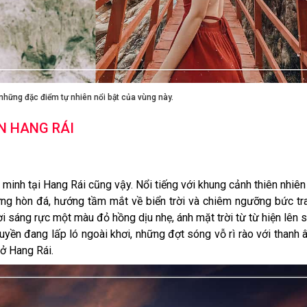
 những đặc điểm tự nhiên nổi bật của vùng này.
N HANG RÁI
nh minh tại Hang Rái cũng vậy. Nổi tiếng với khung cảnh thiên nhiên
ng hòn đá, hướng tầm mắt về biển trời và chiêm ngưỡng bức tr
i sáng rực một màu đỏ hồng dịu nhẹ, ánh mặt trời từ từ hiện lên 
huyền đang lấp ló ngoài khơi, những đợt sóng vỗ rì rào với thanh
 ở Hang Rái.