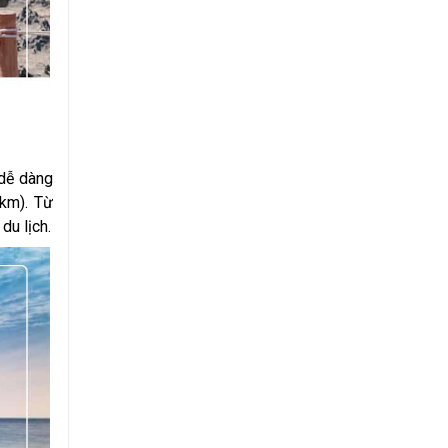
dễ dàng
km). Từ
du lịch.