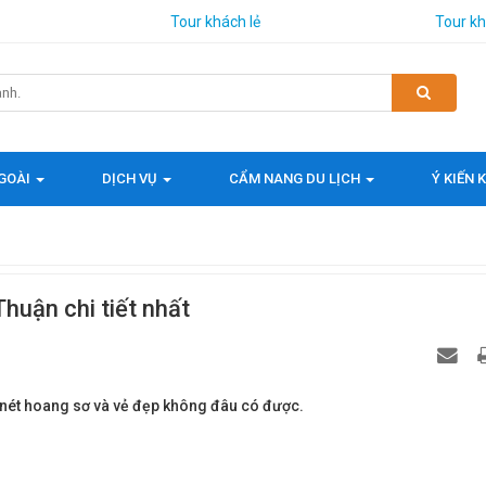
Tour khách lẻ
Tour k
GOÀI
DỊCH VỤ
CẨM NANG DU LỊCH
Ý KIẾN
Thuận chi tiết nhất
i nét hoang sơ và vẻ đẹp không đâu có được.