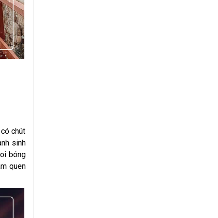
 có chút
anh sinh
soi bóng
 âm quen