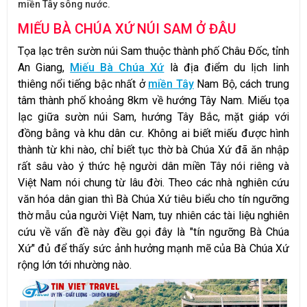
miền Tây sông nước.
MIẾU BÀ CHÚA XỨ NÚI SAM Ở ĐÂU
Tọa lạc trên sườn núi Sam thuộc thành phố Châu Đốc, tỉnh
An Giang,
Miếu Bà Chúa Xứ
là địa điểm du lịch linh
thiêng nổi tiếng bậc nhất ở
miền Tây
Nam Bộ, cách trung
tâm thành phố khoảng 8km về hướng Tây Nam. Miếu tọa
lạc giữa sườn núi Sam, hướng Tây Bắc, mặt giáp với
đồng bằng và khu dân cư. Không ai biết miếu được hình
thành từ khi nào, chỉ biết tục thờ bà Chúa Xứ đã ăn nhập
rất sâu vào ý thức hệ người dân miền Tây nói riêng và
Việt Nam nói chung từ lâu đời. Theo các nhà nghiên cứu
văn hóa dân gian thì Bà Chúa Xứ tiêu biểu cho tín ngưỡng
thờ mẫu của người Việt Nam, tuy nhiên các tài liệu nghiên
cứu về vấn đề này đều gọi đây là "tín ngưỡng Bà Chúa
Xứ" đủ để thấy sức ảnh hưởng mạnh mẽ của Bà Chúa Xứ
rộng lớn tới nhường nào.