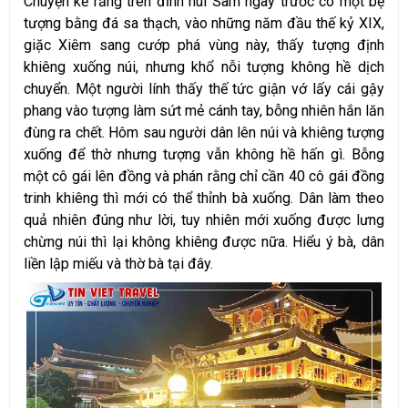
Chuyện kể rằng trên đỉnh núi Sam ngày trước có một bệ
tượng bằng đá sa thạch, vào những năm đầu thế kỷ XIX,
giặc Xiêm sang cướp phá vùng này, thấy tượng định
khiêng xuống núi, nhưng khổ nỗi tượng không hề dịch
chuyển. Một người lính thấy thế tức giận vớ lấy cái gậy
phang vào tượng làm sứt mẻ cánh tay, bỗng nhiên hắn lăn
đùng ra chết. Hôm sau người dân lên núi và khiêng tượng
xuống để thờ nhưng tượng vẫn không hề hấn gì. Bỗng
một cô gái lên đồng và phán rằng chỉ cần 40 cô gái đồng
trinh khiêng thì mới có thể thỉnh bà xuống. Dân làm theo
quả nhiên đúng như lời, tuy nhiên mới xuống được lưng
chừng núi thì lại không khiêng được nữa. Hiểu ý bà, dân
liền lập miếu và thờ bà tại đây.