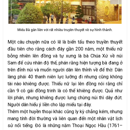
Miếu Bà gắn liền với rất nhiều truyền thuyết về sự hình thành.
Một câu chuyện nữa có lẽ là biến tấu theo truyền thuyết
đầu tiên cho rằng cách đây gần 200 năm, một thiếu nữ
bỗng nhiên lên đồng và tự xưng là bà Chúa Xứ về núi
Sam để cứu nhân độ thế, phán rằng hiện tượng bà đang ở
trên đỉnh núi và muốn người dân lên thỉnh về để thờ. Dân
làng phái 40 thanh niên lực lưỡng đi nhưng cũng không
tài nào khiêng được. Thiếu nữ lại lên đồng nói rằng chỉ
cần 9 cô gái đồng trinh là có thể khiêng được. Quả như
lời phán, nhưng khiêng được lưng chừng núi thì dây đứt.
Người dân hiểu ý liền cho lập miếu tại đây.
Thêm một huyền thoại khác cũng ly kỳ chẳng kém, nhưng
mang tính đời thường và liên quan đến một nhân vật lịch
sử nổi tiếng. Đó là những năm Thoại Ngọc Hầu (1761–