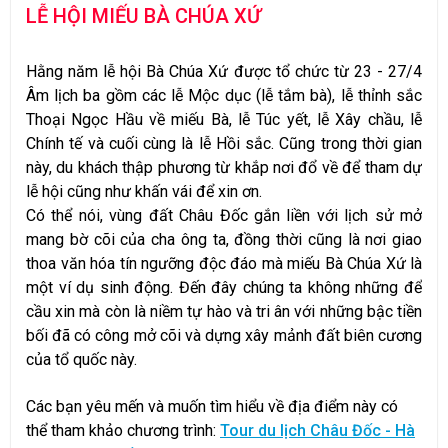
LỄ HỘI MIẾU BÀ CHÚA XỨ
Hằng năm lễ hội Bà Chúa Xứ được tổ chức từ 23 - 27/4
Âm lịch ba gồm các lễ Mộc dục (lễ tắm bà), lễ thỉnh sắc
Thoại Ngọc Hầu về miếu Bà, lễ Túc yết, lễ Xây chầu, lễ
Chính tế và cuối cùng là lễ Hồi sắc. Cũng trong thời gian
này, du khách thập phương từ khắp nơi đổ về để tham dự
lễ hội cũng như khấn vái để xin ơn.
Có thể nói, vùng đất Châu Đốc gắn liền với lịch sử mở
mang bờ cõi của cha ông ta, đồng thời cũng là nơi giao
thoa văn hóa tín ngưỡng độc đáo mà miếu Bà Chúa Xứ là
một ví dụ sinh động. Đến đây chúng ta không những để
cầu xin mà còn là niềm tự hào và tri ân với những bậc tiền
bối đã có công mở cõi và dựng xây mảnh đất biên cương
của tổ quốc này.
Các bạn yêu mến và muốn tìm hiểu về địa điểm này có
thể tham khảo chương trình:
Tour du lịch Châu Đốc - Hà