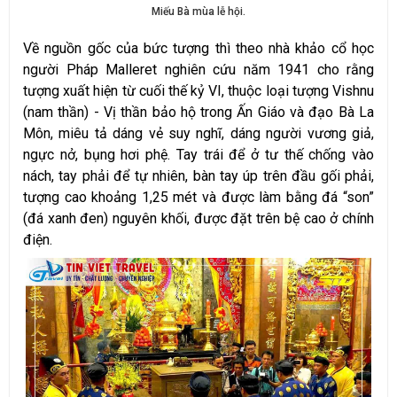
Miếu Bà mùa lễ hội.
Về nguồn gốc của bức tượng thì theo nhà khảo cổ học
người Pháp Malleret nghiên cứu năm 1941 cho rằng
tượng xuất hiện từ cuối thế kỷ VI, thuộc loại tượng Vishnu
(nam thần) - Vị thần bảo hộ trong Ấn Giáo và đạo Bà La
Môn, miêu tả dáng vẻ suy nghĩ, dáng người vương giả,
ngực nở, bụng hơi phệ. Tay trái để ở tư thế chống vào
nách, tay phải để tự nhiên, bàn tay úp trên đầu gối phải,
tượng cao khoảng 1,25 mét và được làm bằng đá “son”
(đá xanh đen) nguyên khối, được đặt trên bệ cao ở chính
điện.