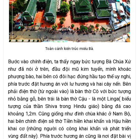
Toàn cảnh kiến trúc miếu Bà.
Bước vào chính điện, ta thấy ngay bức tượng Bà Chúa Xứ
như đã nói ở trên, đầu đội mũ kim tuyến, mình khoác
phượng bào, hai bên có đôi hạc đứng hầu tạo thế uy nghi,
phía trước đặt hương án với lư hương và hai cây nến. Bên
phải điện thờ (từ ngoài vào) là bàn thờ Cô với bức tượng
nhỏ bằng gỗ, bên trái là bàn thờ Cậu - là một Linga( biểu
tượng của thần Shiva trong Hindu giáo) bằng đá cao
khoảng 1,2m. Cũng giống như đình chùa khác ở Nam Bộ,
hai bên chính điện sẽ thờ Tiền hiền khai khẩn và Hậu hiền
khai cơ (những người có công khai khẩn và phát triển
vùng đất này). Phía trước hương án cũng là nơi đặt bài vị