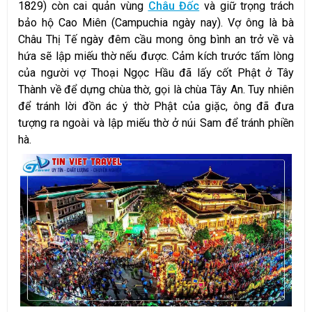
1829) còn cai quản vùng
Châu Đốc
và giữ trọng trách
bảo hộ Cao Miên (Campuchia ngày nay). Vợ ông là bà
Châu Thị Tế ngày đêm cầu mong ông bình an trở về và
hứa sẽ lập miếu thờ nếu được. Cảm kích trước tấm lòng
của người vợ Thoại Ngọc Hầu đã lấy cốt Phật ở Tây
Thành về để dựng chùa thờ, gọi là chùa Tây An. Tuy nhiên
để tránh lời đồn ác ý thờ Phật của giặc, ông đã đưa
tượng ra ngoài và lập miếu thờ ở núi Sam để tránh phiền
hà.