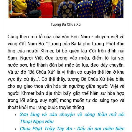
Tượng Bà Chúa Xứ.
Cũng theo mô tả của nhà văn Sơn Nam - chuyên viết về
vùng đất Nam Bộ: "Tượng của Bà là pho tượng Phật đàn
ông của người Khmer, bị bỏ quên lâu đời trên đỉnh núi
Sam. Người Việt đưa tượng vào miễu, điểm tô lại với
nước sơn, trở thành đàn bà mặc áo lụa, đeo dây chuyền.
Và từ đó "Bà Chúa Xứ" là vị thần có quyền thế lớn ở khu
vực ấy, xứ ấy...". Có thể thấy, tượng Bà Chúa Xứ tiêu biểu
cho sự giao thoa văn hóa tín ngưỡng giữa người Việt và
người Khmer bản địa thời bấy giờ, thể hiện sự hòa hợp
trong lối sống, suy nghĩ, mong muốn tự do sáng tạo và
thoát khỏi mọi ràng buộc truyền thống.
Sơn lăng và câu chuyện về công thần mở cõi
Thoại Ngọc Hầu
Chùa Phật Thầy Tây An - Dấu ấn nơi miền biên