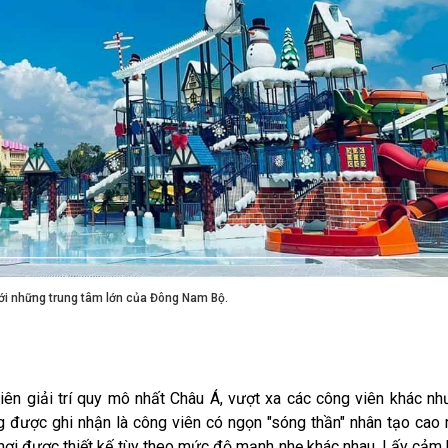
ới những trung tâm lớn của Đông Nam Bộ.
ên giải trí quy mô nhất Châu Á, vượt xa các công viên khác n
g được ghi nhận là công viên có ngọn "sóng thần" nhân tạo cao 
chơi được thiết kế tùy theo mức độ mạnh nhẹ khác nhau. Lấy cảm