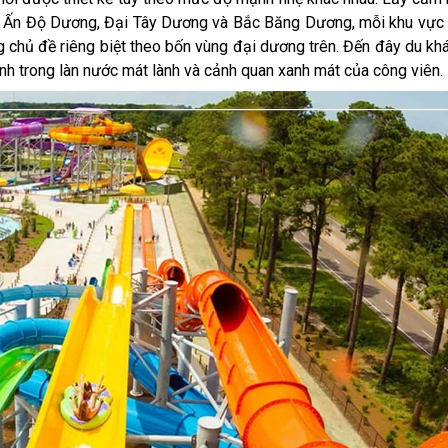
ng, Ấn Độ Dương, Đại Tây Dương và Bắc Băng Dương, mỗi khu vực 
g chủ đề riêng biệt theo bốn vùng đại dương trên. Đến đây du kh
nh trong làn nước mát lành và cảnh quan xanh mát của công viên.