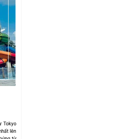
hư Tokyo
nhất lên
 hứng từ