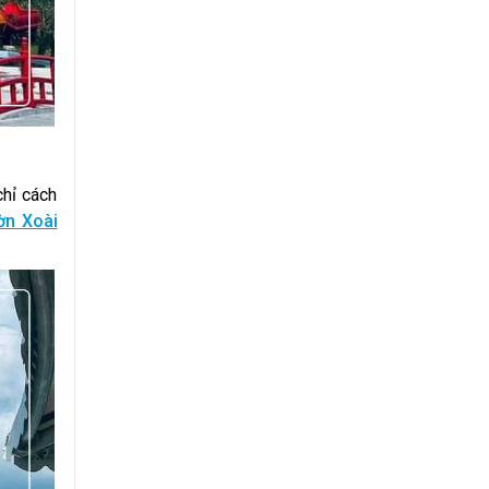
chỉ cách
ờn Xoài