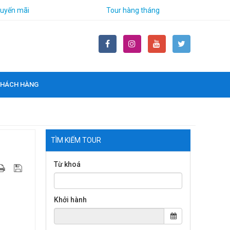
huyến mãi
Tour hàng tháng
 KHÁCH HÀNG
TÌM KIẾM TOUR
Từ khoá
Khởi hành