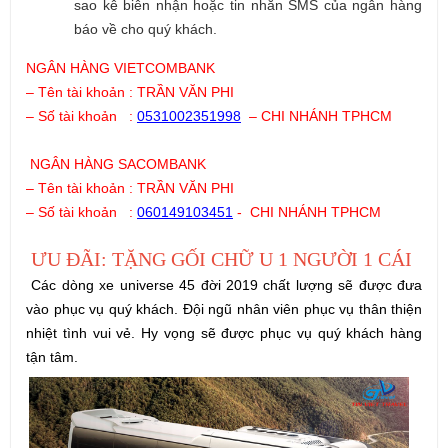
sao kê biên nhận hoặc tin nhắn SMS của ngân hàng
báo về cho quý khách.
NGÂN HÀNG VIETCOMBANK
– Tên tài khoản : TRẦN VĂN PHI
– Số tài khoản :
0531002351998
– CHI NHÁNH TPHCM
NGÂN HÀNG SACOMBANK
– Tên tài khoản : TRẦN VĂN PHI
– Số tài khoản :
060149103451
- CHI NHÁNH TPHCM
ƯU ĐÃI: TẶNG GỐI CHỮ U 1 NGƯỜI 1 CÁI
Các dòng xe universe 45 đời 2019 chất lượng sẽ được đưa
vào phục vụ quý khách. Đội ngũ nhân viên phục vụ thân thiện
nhiệt tình vui vẻ. Hy vọng sẽ được phục vụ quý khách hàng
tận tâm.