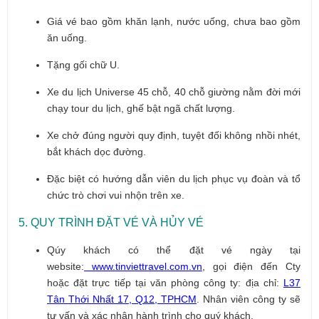
Giá vé bao gồm khăn lạnh, nước uống, chưa bao gồm
ăn uống.
Tặng gối chữ U.
Xe du lịch Universe 45 chỗ, 40 chỗ giường nằm đời mới
chạy tour du lịch, ghế bật ngã chất lượng.
Xe chở đúng người quy định, tuyệt đối không nhồi nhét,
bắt khách dọc đường.
Đặc biệt có hướng dẫn viên du lịch phục vụ đoàn và tổ
chức trò chơi vui nhộn trên xe.
5. QUY TRÌNH ĐẶT VÉ VÀ HỦY VÉ
Qúy khách có thể đặt vé ngày tại
website:
www.tinviettravel.com.vn
, gọi điện đến Cty
hoặc đặt trực tiếp tại văn phòng công ty: địa chỉ:
L37
Tân Thới Nhất 17, Q12, TPHCM
. Nhân viên công ty sẽ
tư vấn và xác nhận hành trình cho quý khách.