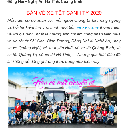
Đồng Nai - Nghệ An, Hà Tĩnh, Quảng Bình.
BÁN VÉ XE TẾT CANH TỴ 2020
Mỗi năm cứ độ xuân về, mỗi người chúng ta lại mong ngóng
và hối hả kiếm tìm cho mình một tấm
vé xe giá rẻ
thông hành
về với gia đình, nhất là những anh chị em công nhân viên mua
vé xe tết từ Sài Gòn, Bình Dương, Đồng Nai đi Nghệ An, hay
vé xe Quảng Ngãi, vé xe tuyến Huế, vé xe tết Quảng Bình, vé
xe tết Quảng Trị, vé xe tết Hà Tĩnh,.... Nhưng quả thật điều đó
lại không dễ dàng gì trong thực trạng như hiện nay.