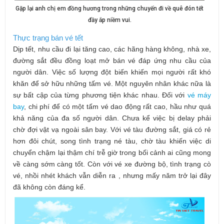
Gặp lại anh chị em đồng hương trong những chuyến đi về quê đón tết
đầy ắp niềm vui.
Thực trạng bán vé tết
Dịp tết, nhu cầu đi lại tăng cao, các hãng hàng không, nhà xe,
đường sắt đều đồng loạt mở bán vé đáp ứng nhu cầu của
người dân. Việc số lượng đột biến khiến mọi người rất khó
khăn để sở hữu những tấm vé. Một nguyên nhân khác nữa là
sự bất cập của từng phương tiện khác nhau. Đối với
vé máy
bay
,
chi phí để có một tấm vé dao động rất cao, hầu như quá
khả năng của đa số người dân. Chưa kể việc bị delay phải
chờ đợi vật vạ ngoài sân bay. Với
vé tàu
đường sắt, giá có rẻ
hơn đôi chút, song tình trạng né tàu, chờ tàu khiến việc di
chuyển chậm lại thậm chí trễ giờ trong bối cảnh ai cũng mong
về càng sớm càng tốt. Còn với
vé xe
đường bộ, tình trạng cò
vé, nhồi nhét khách vẫn diễn ra , nhưng mấy năm trở lại đây
đã không còn đáng kể.