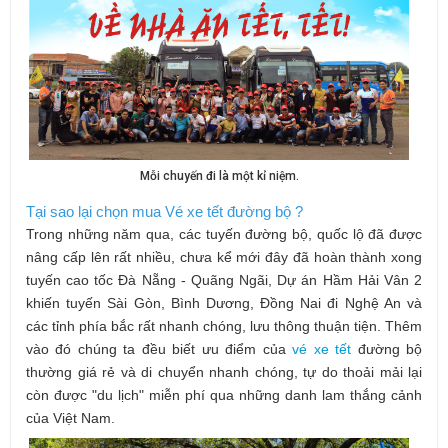
Mỗi chuyến đi là một kỉ niệm.
Tại sao lại chọn mua Vé xe tết đường bộ ?
Trong những năm qua, các tuyến đường bộ, quốc lộ đã được
nâng cấp lên rất nhiều, chưa kể mới đây đã hoàn thành xong
tuyến cao tốc Đà Nẵng - Quãng Ngãi, Dự án Hầm Hải Vân 2
khiến tuyến Sài Gòn, Bình Dương, Đồng Nai đi Nghệ An và
các tỉnh phía bắc rất nhanh chóng, lưu thông thuận tiện. Thêm
vào đó chúng ta đều biết ưu điểm của
vé xe tết
đường bộ
thường
giá rẻ
và di chuyển nhanh chóng, tự do thoải mải lại
còn được "du lịch" miễn phí qua những danh lam thắng cảnh
của Việt Nam.