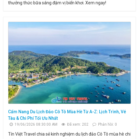
thưởng thức bữa sáng đậm vị biển khơi. Xem ngay!
Cẩm Nang Du Lịch Đảo Cô Tô Mùa Hè Từ A-Z: Lịch Trình, Vé
Tàu & Chi Phí Tối Ưu Nhất
19/06/2026 08:30:00 AM
Đã xem: 202
Phản hồi: 0
Tín Việt Travel chia sẻ kinh nghiệm du lịch đảo Cô Tô mùa hè chi