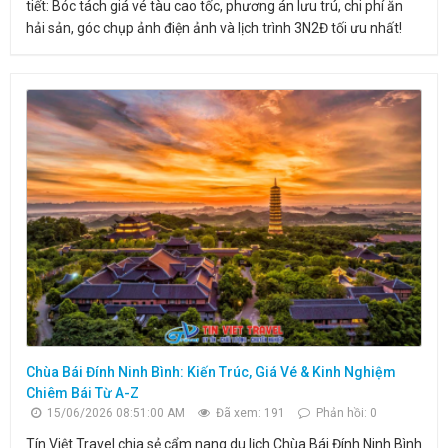
tiết: Bóc tách giá vé tàu cao tốc, phương án lưu trú, chi phí ăn
hải sản, góc chụp ảnh điện ảnh và lịch trình 3N2Đ tối ưu nhất!
Chùa Bái Đính Ninh Bình: Kiến Trúc, Giá Vé & Kinh Nghiệm
Chiêm Bái Từ A-Z
15/06/2026 08:51:00 AM
Đã xem: 191
Phản hồi: 0
Tín Việt Travel chia sẻ cẩm nang du lịch Chùa Bái Đính Ninh Bình