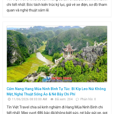
chi tiết nhất: Bóc tách kiến trúc kỷ lục, giá vé xe điện, sơ đồ tham
quan và nghệ thuật sắm lễ.
Cẩm Nang Hang Múa Ninh Bình Tự Túc: Bí Kíp Leo Núi Không
Mệt, Nghệ Thuật Sống Ảo & Né Bẫy Chi Phí
11/06/2026 08:03:00 AM
Đã xem: 204
Phản hồi: 0
Tín Việt Travel chia sẻ kinh nghiệm đi Hang Múa Ninh Bình chi
tiết nhất: Mẹo vượt 486 bậc đá không kiệt sức, né bẫy gửi xe, gợi