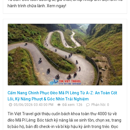
hành trình chữa lành. Xem ngay!
Cẩm Nang Chinh Phục Đèo Mã Pí Lèng Từ A-Z: An Toàn Cốt
Lõi, Kỹ Năng Phượt & Góc Nhìn Trải Nghiệm
05/06/2026 03:43:00 PM
Đã xem: 126
Phản hồi: 0
Tín Việt Travel giới thiệu cuốn bách khoa toàn thư 4000 từ về
đèo Mã Pí Lèng: Bóc tách kỹ năng lái xe sinh tồn, chọn xe, trang
bị bảo hộ, bản đồ check-in và bí kíp hậu kỳ ảnh trong trẻo. Đọc