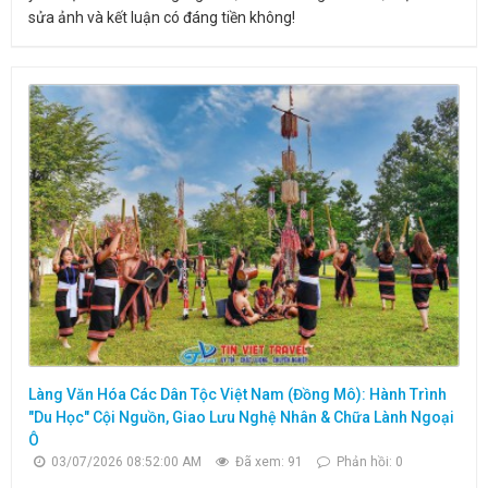
sửa ảnh và kết luận có đáng tiền không!
Làng Văn Hóa Các Dân Tộc Việt Nam (Đồng Mô): Hành Trình
"Du Học" Cội Nguồn, Giao Lưu Nghệ Nhân & Chữa Lành Ngoại
Ô
03/07/2026 08:52:00 AM
Đã xem: 91
Phản hồi: 0