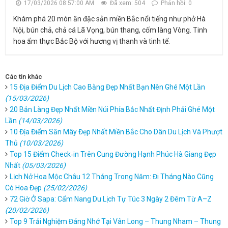
17/03/2026 08:57:00 AM
Đã xem: 504
Phản hồi: 0
Khám phá 20 món ăn đặc sản miền Bắc nổi tiếng như phở Hà
Nội, bún chả, chả cá Lã Vọng, bún thang, cốm làng Vòng. Tinh
hoa ẩm thực Bắc Bộ với hương vị thanh và tinh tế.
Các tin khác
15 Địa Điểm Du Lịch Cao Bằng Đẹp Nhất Bạn Nên Ghé Một Lần
(15/03/2026)
20 Bản Làng Đẹp Nhất Miền Núi Phía Bắc Nhất Định Phải Ghé Một
Lần
(14/03/2026)
10 Địa Điểm Săn Mây Đẹp Nhất Miền Bắc Cho Dân Du Lịch Và Phượt
Thủ
(10/03/2026)
Top 15 Điểm Check‑in Trên Cung Đường Hạnh Phúc Hà Giang Đẹp
Nhất
(05/03/2026)
Lịch Nở Hoa Mộc Châu 12 Tháng Trong Năm: Đi Tháng Nào Cũng
Có Hoa Đẹp
(25/02/2026)
72 Giờ Ở Sapa: Cẩm Nang Du Lịch Tự Túc 3 Ngày 2 Đêm Từ A–Z
(20/02/2026)
Top 9 Trải Nghiệm Đáng Nhớ Tại Vân Long – Thung Nham – Thung