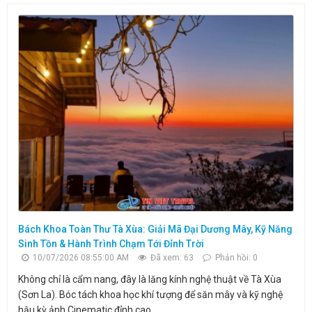
Bách Khoa Toàn Thư Tà Xùa: Giải Mã Đại Dương Mây, Kỹ Năng
Sinh Tồn & Hành Trình Chạm Tới Đỉnh Trời
10/07/2026 08:55:00 AM
Đã xem: 63
Phản hồi: 0
Không chỉ là cẩm nang, đây là lăng kính nghệ thuật về Tà Xùa
(Sơn La). Bóc tách khoa học khí tượng để săn mây và kỹ nghệ
hậu kỳ ảnh Cinematic đỉnh cao.