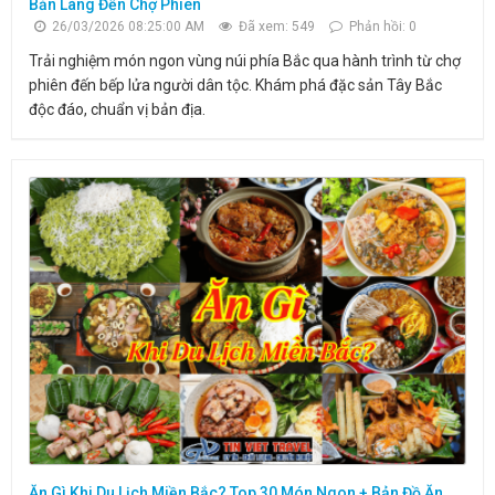
Bản Làng Đến Chợ Phiên
26/03/2026 08:25:00 AM
Đã xem: 549
Phản hồi: 0
Trải nghiệm món ngon vùng núi phía Bắc qua hành trình từ chợ
phiên đến bếp lửa người dân tộc. Khám phá đặc sản Tây Bắc
độc đáo, chuẩn vị bản địa.
Ăn Gì Khi Du Lịch Miền Bắc? Top 30 Món Ngon + Bản Đồ Ăn