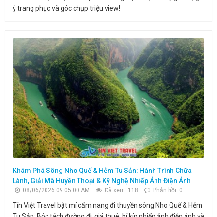
ý trang phục và góc chụp triệu view!
Khám Phá Sông Nho Quế & Hẻm Tu Sản: Hành Trình Chữa
Lành, Giải Mã Huyền Thoại & Kỹ Nghệ Nhiếp Ảnh Điện Ảnh
08/06/2026 09:05:00 AM
Đã xem: 118
Phản hồi: 0
Tín Việt Travel bật mí cẩm nang đi thuyền sông Nho Quế & Hẻm
Tu Sản: Bóc tách đường đi, giá thuê, bí kíp nhiếp ảnh điện ảnh và