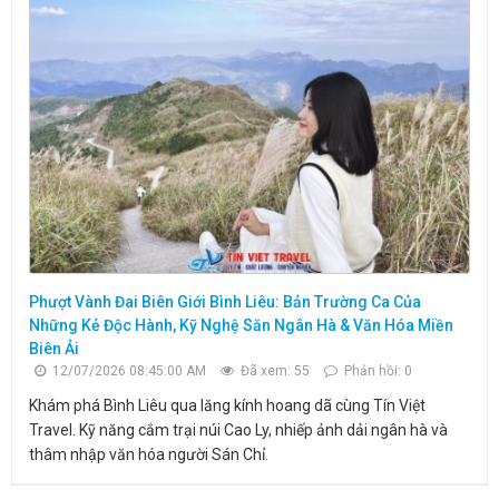
Phượt Vành Đai Biên Giới Bình Liêu: Bản Trường Ca Của
Những Kẻ Độc Hành, Kỹ Nghệ Săn Ngân Hà & Văn Hóa Miền
Biên Ải
12/07/2026 08:45:00 AM
Đã xem: 55
Phản hồi: 0
Khám phá Bình Liêu qua lăng kính hoang dã cùng Tín Việt
Travel. Kỹ năng cắm trại núi Cao Ly, nhiếp ảnh dải ngân hà và
thâm nhập văn hóa người Sán Chỉ.