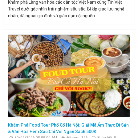
Khám phá Làng văn hóa các dân tộc Việt Nam cùng Tín Việt
Travel dưới góc nhìn trải nghiệm sâu sắc. Bí kíp giao lưu nghệ
nhân, dã ngoại gia đình và giáo dục cội nguồn.
Khám Phá Food Tour Phố Cổ Hà Nội: Giải Mã Ẩm Thực Di Sản
& Văn Hóa Hẻm Sâu Chỉ Với Ngân Sách 500K
30/06/2026 08:09:00 AM
Đã xem: 156
Phản hồi: 0