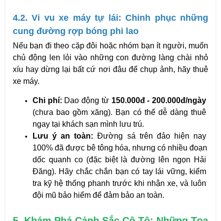
4.2. Vi vu xe máy tự lái: Chinh phục những 
cung đường rợp bóng phi lao
Nếu bạn đi theo cặp đôi hoặc nhóm bạn ít người, muốn 
chủ động len lỏi vào những con đường làng chài nhỏ 
xíu hay dừng lại bất cứ nơi đâu để chụp ảnh, hãy thuê 
xe máy.
Chi phí:
 Dao động từ 
150.000đ - 200.000đ/ngày
(chưa bao gồm xăng). Bạn có thể dễ dàng thuê 
ngay tại khách sạn mình lưu trú.
Lưu ý an toàn:
 Đường sá trên đảo hiện nay 
100% đã được bê tông hóa, nhưng có nhiều đoạn 
dốc quanh co (đặc biệt là đường lên ngọn Hải 
Đăng). Hãy chắc chắn bạn có tay lái vững, kiểm 
tra kỹ hệ thống phanh trước khi nhận xe, và luôn 
đội mũ bảo hiểm để đảm bảo an toàn.
5. Khám Phá Cảnh Sắc Cô Tô: Những Tọa 