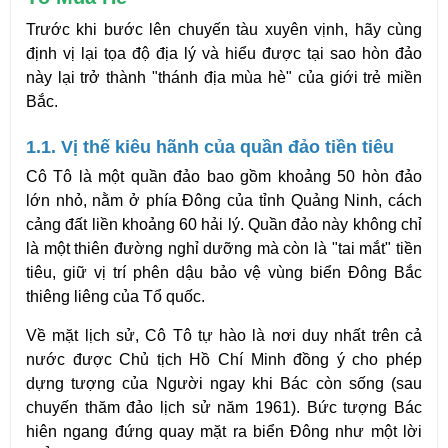
Trước khi bước lên chuyến tàu xuyên vịnh, hãy cùng 
định vị lại tọa độ địa lý và hiểu được tại sao hòn đảo 
này lại trở thành "thánh địa mùa hè" của giới trẻ miền 
Bắc.
1.1. Vị thế kiêu hãnh của quần đảo tiền tiêu
Cô Tô là một quần đảo bao gồm khoảng 50 hòn đảo 
lớn nhỏ, nằm ở phía Đông của tỉnh Quảng Ninh, cách 
cảng đất liền khoảng 60 hải lý. Quần đảo này không chỉ 
là một thiên đường nghỉ dưỡng mà còn là "tai mắt" tiền 
tiêu, giữ vị trí phên dậu bảo vệ vùng biển Đông Bắc 
thiêng liêng của Tổ quốc.
Về mặt lịch sử, Cô Tô tự hào là nơi duy nhất trên cả 
nước được Chủ tịch Hồ Chí Minh đồng ý cho phép 
dựng tượng của Người ngay khi Bác còn sống (sau 
chuyến thăm đảo lịch sử năm 1961). Bức tượng Bác 
hiên ngang đứng quay mặt ra biển Đông như một lời 