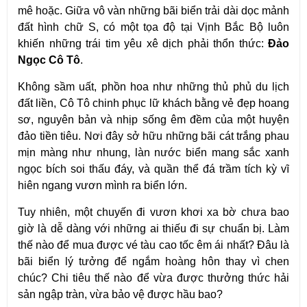
mê hoặc. Giữa vô vàn những bãi biển trải dài dọc mảnh 
đất hình chữ S, có một tọa độ tại Vịnh Bắc Bộ luôn 
khiến những trái tim yêu xê dịch phải thổn thức: 
Đảo 
Ngọc Cô Tô
.
Không sầm uất, phồn hoa như những thủ phủ du lịch 
đất liền, Cô Tô chinh phục lữ khách bằng vẻ đẹp hoang 
sơ, nguyên bản và nhịp sống êm đềm của một huyện 
đảo tiền tiêu. Nơi đây sở hữu những bãi cát trắng phau 
mịn màng như nhung, làn nước biển mang sắc xanh 
ngọc bích soi thấu đáy, và quần thể đá trầm tích kỳ vĩ 
hiên ngang vươn mình ra biển lớn.
Tuy nhiên, một chuyến đi vươn khơi xa bờ chưa bao 
giờ là dễ dàng với những ai thiếu đi sự chuẩn bị. Làm 
thế nào để mua được vé tàu cao tốc êm ái nhất? Đâu là 
bãi biển lý tưởng để ngắm hoàng hôn thay vì chen 
chúc? Chi tiêu thế nào để vừa được thưởng thức hải 
sản ngập tràn, vừa bảo vệ được hầu bao?