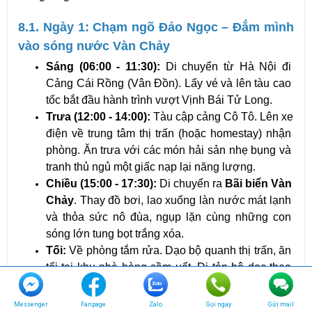
8.1. Ngày 1: Chạm ngõ Đảo Ngọc – Đắm mình 
vào sóng nước Vàn Chảy
Sáng (06:00 - 11:30):
 Di chuyển từ Hà Nội đi 
Cảng Cái Rồng (Vân Đồn). Lấy vé và lên tàu cao 
tốc bắt đầu hành trình vượt Vịnh Bái Tử Long.
Trưa (12:00 - 14:00):
 Tàu cập cảng Cô Tô. Lên xe 
điện về trung tâm thị trấn (hoặc homestay) nhận 
phòng. Ăn trưa với các món hải sản nhẹ bụng và 
tranh thủ ngủ một giấc nạp lại năng lượng.
Chiều (15:00 - 17:30):
 Di chuyển ra 
Bãi biển Vàn 
Chảy
. Thay đồ bơi, lao xuống làn nước mát lạnh 
và thỏa sức nô đùa, ngụp lặn cùng những con 
sóng lớn tung bọt trắng xóa.
Tối:
 Về phòng tắm rửa. Dạo bộ quanh thị trấn, ăn 
tối tại khu nhà hàng sầm uất. Đi tản bộ dọc theo 
Con đường Tình Yêu lãng mạn rợp bóng cây, 
hoặc ghé một quán cafe acoustic ven biển nhâm 
Messenger
Fanpage
Zalo
Gọi ngay
Gửi mail