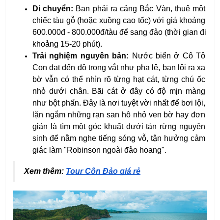
Di chuyển:
 Bạn phải ra cảng Bắc Vàn, thuê một 
chiếc tàu gỗ (hoặc xuồng cao tốc) với giá khoảng 
600.000đ - 800.000đ/tàu để sang đảo (thời gian đi 
khoảng 15-20 phút).
Trải nghiệm nguyên bản:
 Nước biển ở Cô Tô 
Con đạt đến độ trong vắt như pha lê, bạn lội ra xa 
bờ vẫn có thể nhìn rõ từng hạt cát, từng chú ốc 
nhỏ dưới chân. Bãi cát ở đây có độ mịn màng 
như bột phấn. Đây là nơi tuyệt vời nhất để bơi lội, 
lặn ngắm những rạn san hô nhỏ ven bờ hay đơn 
giản là tìm một góc khuất dưới tán rừng nguyên 
sinh để nằm nghe tiếng sóng vỗ, tận hưởng cảm 
giác làm "Robinson ngoài đảo hoang".
Xem thêm: 
Tour Côn Đảo giá rẻ