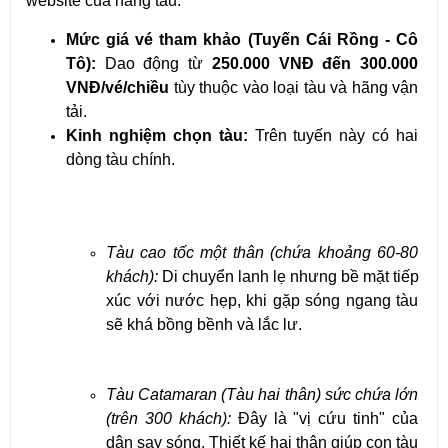
website của hãng tàu.
Mức giá vé tham khảo (Tuyến Cái Rồng - Cô 
Tô):
 Dao động từ 
250.000 VNĐ đến 300.000 
VNĐ/vé/chiều
 tùy thuộc vào loại tàu và hãng vận 
tải.
Kinh nghiệm chọn tàu:
 Trên tuyến này có hai 
dòng tàu chính.
Tàu cao tốc một thân (chứa khoảng 60-80 
khách):
 Di chuyển lanh lẹ nhưng bề mặt tiếp 
xúc với nước hẹp, khi gặp sóng ngang tàu 
sẽ khá bồng bềnh và lắc lư.
Tàu Catamaran (Tàu hai thân) sức chứa lớn 
(trên 300 khách):
 Đây là "vị cứu tinh" của 
dân say sóng. Thiết kế hai thân giúp con tàu 