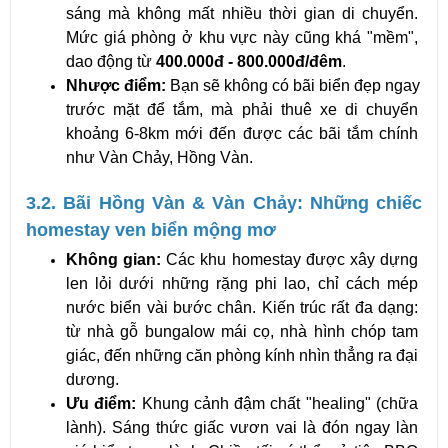
sáng mà không mất nhiều thời gian di chuyển. 
Mức giá phòng ở khu vực này cũng khá "mềm", 
dao động từ 
400.000đ - 800.000đ/đêm
.
Nhược điểm:
 Bạn sẽ không có bãi biển đẹp ngay 
trước mặt để tắm, mà phải thuê xe di chuyển 
khoảng 6-8km mới đến được các bãi tắm chính 
như Vàn Chảy, Hồng Vàn.
3.2. Bãi Hồng Vàn & Vàn Chảy: Những chiếc 
homestay ven biển mộng mơ
Không gian:
 Các khu homestay được xây dựng 
len lỏi dưới những rặng phi lao, chỉ cách mép 
nước biển vài bước chân. Kiến trúc rất đa dạng: 
từ nhà gỗ bungalow mái cọ, nhà hình chóp tam 
giác, đến những căn phòng kính nhìn thẳng ra đại 
dương.
Ưu điểm:
 Khung cảnh đậm chất "healing" (chữa 
lành). Sáng thức giấc vươn vai là đón ngay làn 