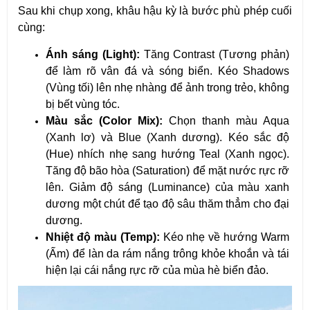
Sau khi chụp xong, khâu hậu kỳ là bước phù phép cuối 
cùng:
Ánh sáng (Light):
 Tăng Contrast (Tương phản) 
để làm rõ vân đá và sóng biển. Kéo Shadows 
(Vùng tối) lên nhẹ nhàng để ảnh trong trẻo, không 
bị bết vùng tóc.
Màu sắc (Color Mix):
 Chọn thanh màu Aqua 
(Xanh lơ) và Blue (Xanh dương). Kéo sắc độ 
(Hue) nhích nhẹ sang hướng Teal (Xanh ngọc). 
Tăng độ bão hòa (Saturation) để mặt nước rực rỡ 
lên. Giảm độ sáng (Luminance) của màu xanh 
dương một chút để tạo độ sâu thăm thẳm cho đại 
dương.
Nhiệt độ màu (Temp):
 Kéo nhẹ về hướng Warm 
(Ấm) để làn da rám nắng trông khỏe khoắn và tái 
hiện lại cái nắng rực rỡ của mùa hè biển đảo.