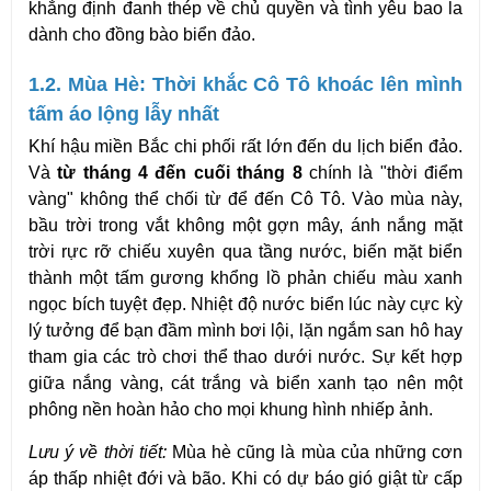
khẳng định đanh thép về chủ quyền và tình yêu bao la 
dành cho đồng bào biển đảo.
1.2. Mùa Hè: Thời khắc Cô Tô khoác lên mình 
tấm áo lộng lẫy nhất
Khí hậu miền Bắc chi phối rất lớn đến du lịch biển đảo. 
Và 
từ tháng 4 đến cuối tháng 8
 chính là "thời điểm 
vàng" không thể chối từ để đến Cô Tô. Vào mùa này, 
bầu trời trong vắt không một gợn mây, ánh nắng mặt 
trời rực rỡ chiếu xuyên qua tầng nước, biến mặt biển 
thành một tấm gương khổng lồ phản chiếu màu xanh 
ngọc bích tuyệt đẹp. Nhiệt độ nước biển lúc này cực kỳ 
lý tưởng để bạn đầm mình bơi lội, lặn ngắm san hô hay 
tham gia các trò chơi thể thao dưới nước. Sự kết hợp 
giữa nắng vàng, cát trắng và biển xanh tạo nên một 
phông nền hoàn hảo cho mọi khung hình nhiếp ảnh.
Lưu ý về thời tiết:
 Mùa hè cũng là mùa của những cơn 
áp thấp nhiệt đới và bão. Khi có dự báo gió giật từ cấp 