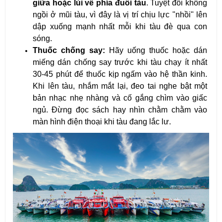
giữa hoặc lùi về phía đuôi tàu
. Tuyệt đối không 
ngồi ở mũi tàu, vì đây là vị trí chịu lực "nhồi" lên 
dập xuống mạnh nhất mỗi khi tàu đè qua con 
sóng.
Thuốc chống say:
 Hãy uống thuốc hoặc dán 
miếng dán chống say trước khi tàu chạy ít nhất 
30-45 phút để thuốc kịp ngấm vào hệ thần kinh. 
Khi lên tàu, nhắm mắt lại, đeo tai nghe bật một 
bản nhạc nhẹ nhàng và cố gắng chìm vào giấc 
ngủ. Đừng đọc sách hay nhìn chằm chằm vào 
màn hình điện thoại khi tàu đang lắc lư.