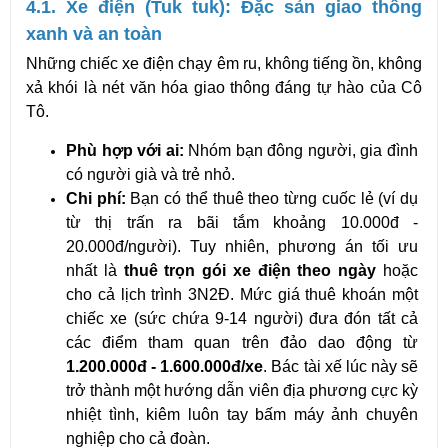
4.1. Xe điện (Tuk tuk): Đặc sản giao thông 
xanh và an toàn
Những chiếc xe điện chạy êm ru, không tiếng ồn, không 
xả khói là nét văn hóa giao thông đáng tự hào của Cô 
Tô.
Phù hợp với ai:
 Nhóm bạn đông người, gia đình 
có người già và trẻ nhỏ.
Chi phí:
 Bạn có thể thuê theo từng cuốc lẻ (ví dụ 
từ thị trấn ra bãi tắm khoảng 10.000đ - 
20.000đ/người). Tuy nhiên, phương án tối ưu 
nhất là 
thuê trọn gói xe điện theo ngày
 hoặc 
cho cả lịch trình 3N2Đ. Mức giá thuê khoán một 
chiếc xe (sức chứa 9-14 người) đưa đón tất cả 
các điểm tham quan trên đảo dao động từ 
1.200.000đ - 1.600.000đ/xe
. Bác tài xế lúc này sẽ 
trở thành một hướng dẫn viên địa phương cực kỳ 
nhiệt tình, kiêm luôn tay bấm máy ảnh chuyên 
nghiệp cho cả đoàn.