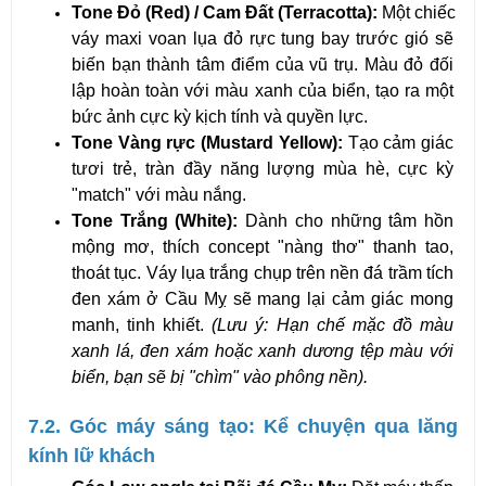
Tone Đỏ (Red) / Cam Đất (Terracotta):
 Một chiếc 
váy maxi voan lụa đỏ rực tung bay trước gió sẽ 
biến bạn thành tâm điểm của vũ trụ. Màu đỏ đối 
lập hoàn toàn với màu xanh của biển, tạo ra một 
bức ảnh cực kỳ kịch tính và quyền lực.
Tone Vàng rực (Mustard Yellow):
 Tạo cảm giác 
tươi trẻ, tràn đầy năng lượng mùa hè, cực kỳ 
"match" với màu nắng.
Tone Trắng (White):
 Dành cho những tâm hồn 
mộng mơ, thích concept "nàng thơ" thanh tao, 
thoát tục. Váy lụa trắng chụp trên nền đá trầm tích 
đen xám ở Cầu Mỵ sẽ mang lại cảm giác mong 
manh, tinh khiết. 
(Lưu ý: Hạn chế mặc đồ màu 
xanh lá, đen xám hoặc xanh dương tệp màu với 
biển, bạn sẽ bị "chìm" vào phông nền).
7.2. Góc máy sáng tạo: Kể chuyện qua lăng 
kính lữ khách