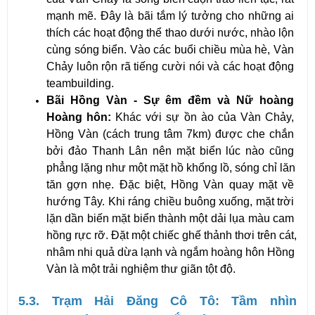
mạnh mẽ. Đây là bãi tắm lý tưởng cho những ai 
thích các hoạt động thể thao dưới nước, nhào lộn 
cùng sóng biển. Vào các buổi chiều mùa hè, Vàn 
Chảy luôn rộn rã tiếng cười nói và các hoạt động 
teambuilding.
Bãi Hồng Vàn - Sự êm đềm và Nữ hoàng 
Hoàng hôn:
 Khác với sự ồn ào của Vàn Chảy, 
Hồng Vàn (cách trung tâm 7km) được che chắn 
bởi đảo Thanh Lân nên mặt biển lúc nào cũng 
phẳng lặng như một mặt hồ khổng lồ, sóng chỉ lăn 
tăn gợn nhẹ. Đặc biệt, Hồng Vàn quay mặt về 
hướng Tây. Khi ráng chiều buông xuống, mặt trời 
lặn dần biến mặt biển thành một dải lụa màu cam 
hồng rực rỡ. Đặt một chiếc ghế thảnh thơi trên cát, 
nhâm nhi quả dừa lạnh và ngắm hoàng hôn Hồng 
Vàn là một trải nghiệm thư giãn tột độ.
5.3. Trạm Hải Đăng Cô Tô: Tầm nhìn 