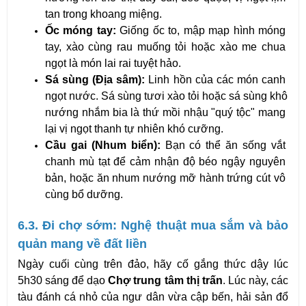
tan trong khoang miệng.
Ốc móng tay:
 Giống ốc to, mập mạp hình móng 
tay, xào cùng rau muống tỏi hoặc xào me chua 
ngọt là món lai rai tuyệt hảo.
Sá sùng (Địa sâm):
 Linh hồn của các món canh 
ngọt nước. Sá sùng tươi xào tỏi hoặc sá sùng khô 
nướng nhắm bia là thứ mồi nhậu "quý tộc" mang 
lại vị ngọt thanh tự nhiên khó cưỡng.
Cầu gai (Nhum biển):
 Bạn có thể ăn sống vắt 
chanh mù tạt để cảm nhận độ béo ngậy nguyên 
bản, hoặc ăn nhum nướng mỡ hành trứng cút vô 
cùng bổ dưỡng.
6.3. Đi chợ sớm: Nghệ thuật mua sắm và bảo 
quản mang về đất liền
Ngày cuối cùng trên đảo, hãy cố gắng thức dậy lúc 
5h30 sáng để dạo 
Chợ trung tâm thị trấn
. Lúc này, các 
tàu đánh cá nhỏ của ngư dân vừa cập bến, hải sản đổ 