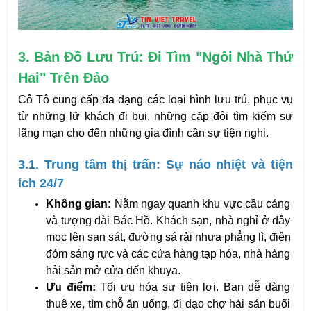
3. Bản Đồ Lưu Trú: Đi Tìm "Ngôi Nhà Thứ 
Hai" Trên Đảo
Cô Tô cung cấp đa dạng các loại hình lưu trú, phục vụ 
từ những lữ khách đi bụi, những cặp đôi tìm kiếm sự 
lãng mạn cho đến những gia đình cần sự tiện nghi.
3.1. Trung tâm thị trấn: Sự náo nhiệt và tiện 
ích 24/7
Không gian:
 Nằm ngay quanh khu vực cầu cảng 
và tượng đài Bác Hồ. Khách sạn, nhà nghỉ ở đây 
mọc lên san sát, đường sá rải nhựa phẳng lì, điện 
đóm sáng rực và các cửa hàng tạp hóa, nhà hàng 
hải sản mở cửa đến khuya.
Ưu điểm:
 Tối ưu hóa sự tiện lợi. Bạn dễ dàng 
thuê xe, tìm chỗ ăn uống, đi dạo chợ hải sản buổi 