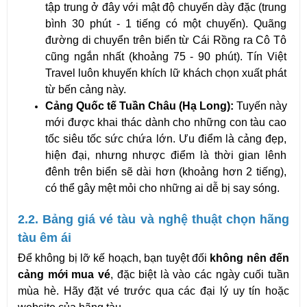
tập trung ở đây với mật độ chuyến dày đặc (trung 
bình 30 phút - 1 tiếng có một chuyến). Quãng 
đường di chuyển trên biển từ Cái Rồng ra Cô Tô 
cũng ngắn nhất (khoảng 75 - 90 phút). Tín Việt 
Travel luôn khuyến khích lữ khách chọn xuất phát 
từ bến cảng này.
Cảng Quốc tế Tuần Châu (Hạ Long):
 Tuyến này 
mới được khai thác dành cho những con tàu cao 
tốc siêu tốc sức chứa lớn. Ưu điểm là cảng đẹp, 
hiện đại, nhưng nhược điểm là thời gian lênh 
đênh trên biển sẽ dài hơn (khoảng hơn 2 tiếng), 
có thể gây mệt mỏi cho những ai dễ bị say sóng.
2.2. Bảng giá vé tàu và nghệ thuật chọn hãng 
tàu êm ái
Để không bị lỡ kế hoạch, bạn tuyệt đối 
không nên đến 
cảng mới mua vé
, đặc biệt là vào các ngày cuối tuần 
mùa hè. Hãy đặt vé trước qua các đại lý uy tín hoặc 