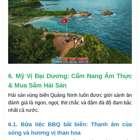
6. Mỹ Vị Đại Dương: Cẩm Nang Ẩm Thực 
& Mua Sắm Hải Sản
Hải sản vùng biển Quảng Ninh luôn được giới sành ăn 
đánh giá là ngon, ngọt, thịt chắc và đậm đà độ đạm bậc 
nhất cả nước.
6.1. Bữa tiệc BBQ bãi biển: Thanh âm của 
sóng và hương vị than hoa