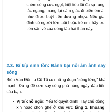
chém sóng cực ngọt, triệt tiêu tối đa sự rung 
lắc ngang, mang lại cảm giác đi biển êm ái 
như đi xe buýt trên đường nhựa. Nếu gia 
đình có người lớn tuổi hoặc trẻ em, hãy ưu 
tiên săn vé của dòng tàu hai thân này.
2.3. Bí kíp sinh tồn: Đánh bại nỗi ám ảnh say 
sóng
Biển Vân Đồn ra Cô Tô có những đoạn "sóng lừng" khá 
mạnh. Đừng để cơn say sóng phá hỏng ngày đầu tiên 
của bạn.
Vị trí chỗ ngồi:
 Yếu tố quyết định! Hãy chủ động 
xin hoặc chọn ghế ở khu vực 
tầng 1, khoang 