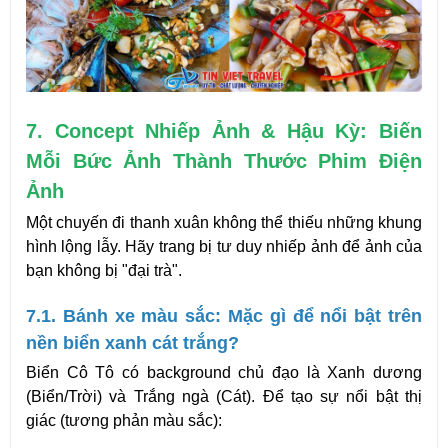
7. Concept Nhiếp Ảnh & Hậu Kỳ: Biến 
Mỗi Bức Ảnh Thành Thước Phim Điện 
Ảnh
Một chuyến đi thanh xuân không thể thiếu những khung 
hình lộng lẫy. Hãy trang bị tư duy nhiếp ảnh để ảnh của 
bạn không bị "đại trà".
7.1. Bánh xe màu sắc: Mặc gì để nổi bật trên 
nền biển xanh cát trắng?
Biển Cô Tô có background chủ đạo là Xanh dương 
(Biển/Trời) và Trắng ngà (Cát). Để tạo sự nổi bật thị 
giác (tương phản màu sắc):