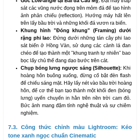
Góc Low-angle tại Bãi đá Cầu Mỵ:
 Đặt máy thấp 
sát các vũng nước đọng trên mỏm đá để tạo hình 
ảnh phản chiếu (reflection). Hướng máy hất lên 
trên lấy bầu trời và những khối đá vươn ra biển.
Khung hình "Đóng khung" (Framing) dưới 
rặng phi lao:
 Đứng dưới những tán cây phi lao 
sát biển ở Hồng Vàn, sử dụng các cành lá đan 
chéo để tạo thành một "khung tranh tự nhiên" bao 
bọc lấy chủ thể đang dạo bước trên cát.
Chụp bóng lưng ngược sáng (Silhouette):
 Khi 
hoàng hôn buông xuống, đừng cố bật đèn flash 
để chiếu sáng mặt. Hãy lấy nét vào bầu trời hoàng 
hôn, để cơ thể bạn tạo thành một khối đen (bóng 
lưng) uyển chuyển in hằn trên nền trời cam đỏ. 
Bức ảnh mang đậm tính nghệ thuật và sự chiêm 
nghiệm.
7.3. Công thức chỉnh màu Lightroom: Kéo 
tone xanh ngọc chuẩn Cinematic