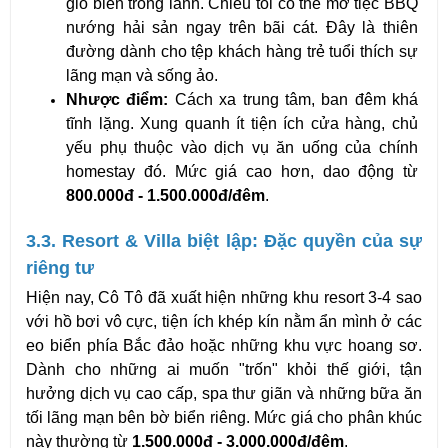
gió biển trong lành. Chiều tối có thể mở tiệc BBQ 
nướng hải sản ngay trên bãi cát. Đây là thiên 
đường dành cho tệp khách hàng trẻ tuổi thích sự 
lãng mạn và sống ảo.
Nhược điểm:
 Cách xa trung tâm, ban đêm khá 
tĩnh lặng. Xung quanh ít tiện ích cửa hàng, chủ 
yếu phụ thuộc vào dịch vụ ăn uống của chính 
homestay đó. Mức giá cao hơn, dao động từ 
800.000đ - 1.500.000đ/đêm
.
3.3. Resort & Villa biệt lập: Đặc quyền của sự 
riêng tư
Hiện nay, Cô Tô đã xuất hiện những khu resort 3-4 sao 
với hồ bơi vô cực, tiện ích khép kín nằm ẩn mình ở các 
eo biển phía Bắc đảo hoặc những khu vực hoang sơ. 
Dành cho những ai muốn "trốn" khỏi thế giới, tận 
hưởng dịch vụ cao cấp, spa thư giãn và những bữa ăn 
tối lãng mạn bên bờ biển riêng. Mức giá cho phân khúc 
này thường từ 
1.500.000đ - 3.000.000đ/đêm
.