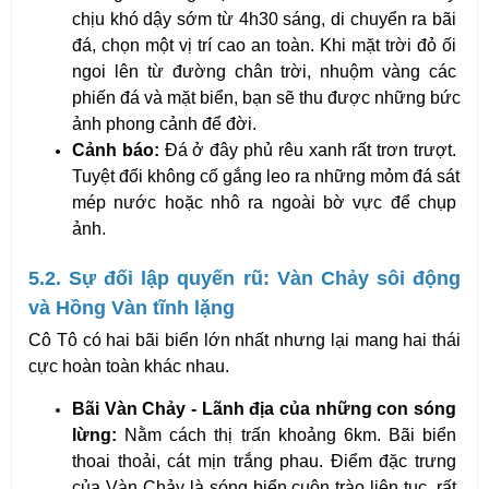
chịu khó dậy sớm từ 4h30 sáng, di chuyển ra bãi 
đá, chọn một vị trí cao an toàn. Khi mặt trời đỏ ối 
ngoi lên từ đường chân trời, nhuộm vàng các 
phiến đá và mặt biển, bạn sẽ thu được những bức 
ảnh phong cảnh để đời.
Cảnh báo:
 Đá ở đây phủ rêu xanh rất trơn trượt. 
Tuyệt đối không cố gắng leo ra những mỏm đá sát 
mép nước hoặc nhô ra ngoài bờ vực để chụp 
ảnh.
5.2. Sự đối lập quyến rũ: Vàn Chảy sôi động 
và Hồng Vàn tĩnh lặng
Cô Tô có hai bãi biển lớn nhất nhưng lại mang hai thái 
cực hoàn toàn khác nhau.
Bãi Vàn Chảy - Lãnh địa của những con sóng 
lừng:
 Nằm cách thị trấn khoảng 6km. Bãi biển 
thoai thoải, cát mịn trắng phau. Điểm đặc trưng 
của Vàn Chảy là sóng biển cuộn trào liên tục, rất 