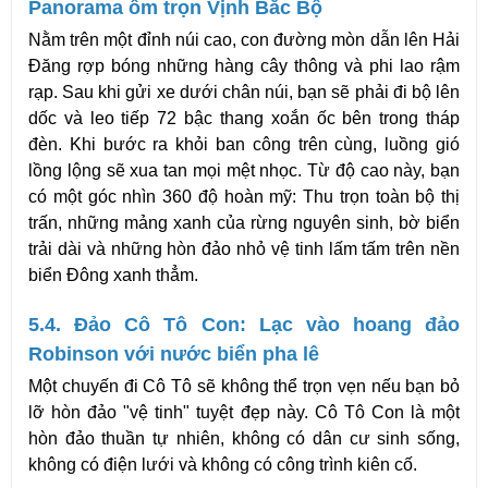
Panorama ôm trọn Vịnh Bắc Bộ
Nằm trên một đỉnh núi cao, con đường mòn dẫn lên Hải 
Đăng rợp bóng những hàng cây thông và phi lao rậm 
rạp. Sau khi gửi xe dưới chân núi, bạn sẽ phải đi bộ lên 
dốc và leo tiếp 72 bậc thang xoắn ốc bên trong tháp 
đèn. Khi bước ra khỏi ban công trên cùng, luồng gió 
lồng lộng sẽ xua tan mọi mệt nhọc. Từ độ cao này, bạn 
có một góc nhìn 360 độ hoàn mỹ: Thu trọn toàn bộ thị 
trấn, những mảng xanh của rừng nguyên sinh, bờ biển 
trải dài và những hòn đảo nhỏ vệ tinh lấm tấm trên nền 
biển Đông xanh thẳm.
5.4. Đảo Cô Tô Con: Lạc vào hoang đảo 
Robinson với nước biển pha lê
Một chuyến đi Cô Tô sẽ không thể trọn vẹn nếu bạn bỏ 
lỡ hòn đảo "vệ tinh" tuyệt đẹp này. Cô Tô Con là một 
hòn đảo thuần tự nhiên, không có dân cư sinh sống, 
không có điện lưới và không có công trình kiên cố.