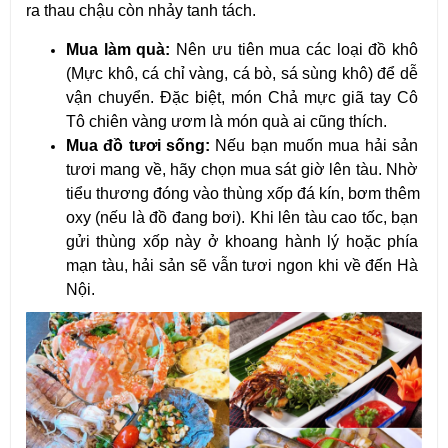
ra thau chậu còn nhảy tanh tách.
Mua làm quà:
 Nên ưu tiên mua các loại đồ khô 
(Mực khô, cá chỉ vàng, cá bò, sá sùng khô) để dễ 
vận chuyển. Đặc biệt, món Chả mực giã tay Cô 
Tô chiên vàng ươm là món quà ai cũng thích.
Mua đồ tươi sống:
 Nếu bạn muốn mua hải sản 
tươi mang về, hãy chọn mua sát giờ lên tàu. Nhờ 
tiểu thương đóng vào thùng xốp đá kín, bơm thêm 
oxy (nếu là đồ đang bơi). Khi lên tàu cao tốc, bạn 
gửi thùng xốp này ở khoang hành lý hoặc phía 
mạn tàu, hải sản sẽ vẫn tươi ngon khi về đến Hà 
Nội.