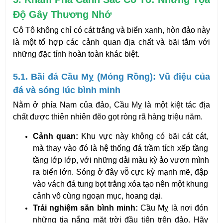
Độ Gây Thương Nhớ
Cô Tô không chỉ có cát trắng và biển xanh, hòn đảo này 
là một tổ hợp các cảnh quan địa chất và bãi tắm với 
những đặc tính hoàn toàn khác biệt.
5.1. Bãi đá Cầu Mỵ (Móng Rồng): Vũ điệu của 
đá và sóng lúc bình minh
Nằm ở phía Nam của đảo, Cầu Mỵ là một kiệt tác địa 
chất được thiên nhiên đẽo gọt ròng rã hàng triệu năm.
Cảnh quan:
 Khu vực này không có bãi cát cát, 
mà thay vào đó là hệ thống đá trầm tích xếp tầng 
tầng lớp lớp, với những dải màu kỳ ảo vươn mình 
ra biển lớn. Sóng ở đây vỗ cực kỳ mạnh mẽ, đập 
vào vách đá tung bọt trắng xóa tạo nên một khung 
cảnh vô cùng ngoạn mục, hoang dại.
Trải nghiệm săn bình minh:
 Cầu Mỵ là nơi đón 
những tia nắng mặt trời đầu tiên trên đảo. Hãy 