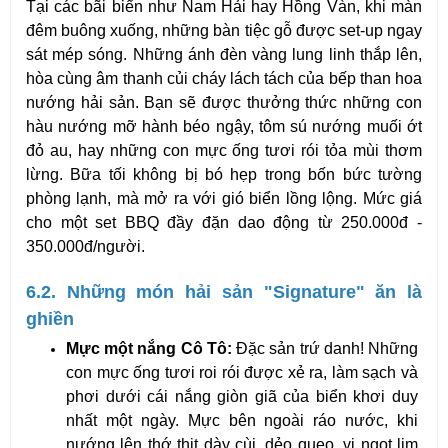
Tại các bãi biển như Nam Hải hay Hồng Vàn, khi màn 
đêm buông xuống, những bàn tiệc gỗ được set-up ngay 
sát mép sóng. Những ánh đèn vàng lung linh thắp lên, 
hòa cùng âm thanh củi cháy lách tách của bếp than hoa 
nướng hải sản. Bạn sẽ được thưởng thức những con 
hàu nướng mỡ hành béo ngậy, tôm sú nướng muối ớt 
đỏ au, hay những con mực ống tươi rói tỏa mùi thơm 
lừng. Bữa tối không bị bó hẹp trong bốn bức tường 
phòng lạnh, mà mở ra với gió biển lồng lộng. Mức giá 
cho một set BBQ đầy đặn dao động từ 250.000đ - 
350.000đ/người.
6.2. Những món hải sản "Signature" ăn là 
ghiền
Mực một nắng Cô Tô:
 Đặc sản trứ danh! Những 
con mực ống tươi roi rói được xẻ ra, làm sạch và 
phơi dưới cái nắng giòn giã của biển khơi duy 
nhất một ngày. Mực bên ngoài ráo nước, khi 
nướng lên thớ thịt dày cùi, dẻo quẹo, vị ngọt lịm 