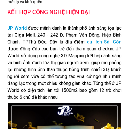
mới lạ và khó quên.
KẾT HỢP CÔNG NGHỆ HIỆN ĐẠI
JP World
được mệnh danh là thành phố ánh sáng tọa lạc
tại
Giga Mall
, 240 - 242 Đ. Phạm Văn Đồng, Hiệp Bình
Chánh, TP.Thủ Đức. Đây là
địa điểm
du lịch Sài Gòn
được đông đảo các bạn trẻ đến tham quan checkin. JP
World sử dụng công nghệ 3D Mapping kết hợp ánh sáng
và hình ảnh đánh lừa thị giác người xem, giúp mô phỏng
lại những hình ảnh thân thuộc bằng trình chiếu 3D, khiến
người xem vừa có thể tương tác vừa cứ ngỡ như mình
đang lạc trong một chiều không gian khác. Tổng thể ở JP
World có diện tích lên tới 1500m2 bao gồm 12 trò chơi
thuộc 6 chủ đề khác nhau.