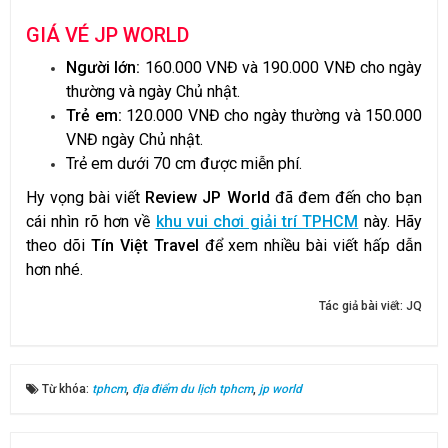
GIÁ VÉ JP WORLD
Người lớn:
160.000 VNĐ và 190.000 VNĐ cho ngày
thường và ngày Chủ nhật.
Trẻ em:
120.000 VNĐ cho ngày thường và 150.000
VNĐ ngày Chủ nhật.
Trẻ em dưới 70 cm được miễn phí.
Hy vọng bài viết
Review JP World
đã đem đến cho bạn
cái nhìn rõ hơn về
khu vui chơi giải trí TPHCM
này. Hãy
theo dõi
Tín Việt Travel
để xem nhiều bài viết hấp dẫn
hơn nhé.
Tác giả bài viết:
JQ
Từ khóa:
tphcm
,
địa điểm du lịch tphcm
,
jp world