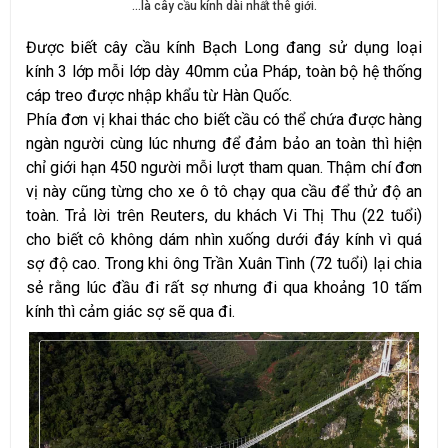
...là cây cầu kính dài nhất thê giới.
Được biết cây cầu kính Bạch Long đang sử dụng loại
kính 3 lớp mỗi lớp dày 40mm của Pháp, toàn bộ hệ thống
cáp treo được nhập khẩu từ Hàn Quốc.
Phía đơn vị khai thác cho biết cầu có thể chứa được hàng
ngàn người cùng lúc nhưng để đảm bảo an toàn thì hiện
chỉ giới hạn 450 người mỗi lượt tham quan. Thậm chí đơn
vị này cũng từng cho xe ô tô chạy qua cầu để thử độ an
toàn. Trả lời trên Reuters, du khách Vi Thị Thu (22 tuổi)
cho biết cô không dám nhìn xuống dưới đáy kính vì quá
sợ độ cao. Trong khi ông Trần Xuân Tình (72 tuổi) lại chia
sẻ rằng lúc đầu đi rất sợ nhưng đi qua khoảng 10 tấm
kính thì cảm giác sợ sẽ qua đi.