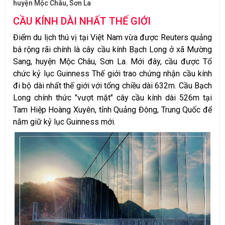
huyện Mộc Châu, Sơn La
CẦU KÍNH DÀI NHẤT THẾ GIỚI
Điểm du lịch thú vị tại Việt Nam vừa được Reuters quảng
bá rộng rãi chính là cây cầu kính Bạch Long ở xã Mường
Sang, huyện Mộc Châu, Sơn La. Mới đây, cầu được Tổ
chức kỷ lục Guinness Thế giới trao chứng nhận cầu kính
đi bộ dài nhất thế giới với tổng chiều dài 632m. Cầu Bạch
Long chính thức "vượt mặt" cây cầu kính dài 526m tại
Tam Hiệp Hoàng Xuyên, tỉnh Quảng Đông, Trung Quốc để
nắm giữ kỷ lục Guinness mới.