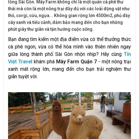
lòng Sài Gòn. Mây Farm không chỉ là một quán cà phê thư
thái mà còn là một nông trại đầy đủ với các loài động vật như
thỏ, corgi, cừu, ngựa... Không gian rộng lớn 4500m2, phủ đầy
cây xanh và tiểu cảnh, đảm bảo mang đến cho bạn những
phút giây thư giãn và tận hưởng cuộc sống.
Bạn đang tìm kiếm một địa điểm vừa có thể thưởng thức
cà phê ngon, vừa có thể hòa mình vào thiên nhiên ngay
giữa lòng thành phố Sài Gòn nhộn nhịp? Hãy cùng
Tín
Việt Travel
khám phá
Mây Farm Quận 7
- một nông trại
xanh mát rộng lớn, mang đến cho bạn trải nghiệm thư
giãn tuyệt vời.