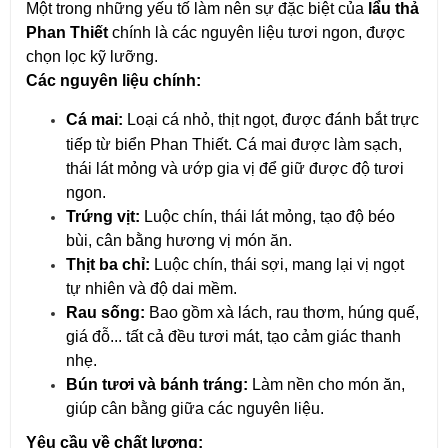
Một trong những yếu tố làm nên sự đặc biệt của
lẩu thả
Phan Thiết
chính là các nguyên liệu tươi ngon, được
chọn lọc kỹ lưỡng.
Các nguyên liệu chính:
Cá mai:
Loại cá nhỏ, thịt ngọt, được đánh bắt trực
tiếp từ biển Phan Thiết. Cá mai được làm sạch,
thái lát mỏng và ướp gia vị để giữ được độ tươi
ngon.
Trứng vịt:
Luộc chín, thái lát mỏng, tạo độ béo
bùi, cân bằng hương vị món ăn.
Thịt ba chỉ:
Luộc chín, thái sợi, mang lại vị ngọt
tự nhiên và độ dai mềm.
Rau sống:
Bao gồm xà lách, rau thơm, húng quế,
giá đỗ... tất cả đều tươi mát, tạo cảm giác thanh
nhẹ.
Bún tươi và bánh tráng:
Làm nền cho món ăn,
giúp cân bằng giữa các nguyên liệu.
Yêu cầu về chất lượng: