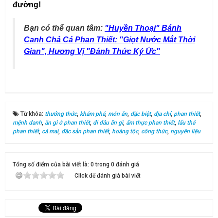
đường!
Bạn có thể quan tâm:
"Huyền Thoại" Bánh
Canh Chả Cá Phan Thiết: "Giọt Nước Mắt Thời
Gian", Hương Vị "Đánh Thức Ký Ức"
Từ khóa:
thưởng thức
,
khám phá
,
món ăn
,
đặc biệt
,
địa chỉ
,
phan thiết
,
mệnh danh
,
ăn gì ở phan thiết
,
đi đâu ăn gì
,
ẩm thực phan thiết
,
lẩu thả
phan thiết
,
cá mai
,
đặc sản phan thiết
,
hoàng tộc
,
công thức
,
nguyên liệu
Tổng số điểm của bài viết là: 0 trong 0 đánh giá
Click để đánh giá bài viết