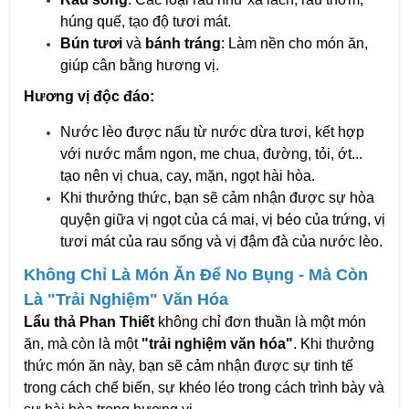
húng quế, tạo độ tươi mát.
Bún tươi
và
bánh tráng
: Làm nền cho món ăn,
giúp cân bằng hương vị.
Hương vị độc đáo:
Nước lèo được nấu từ nước dừa tươi, kết hợp
với nước mắm ngon, me chua, đường, tỏi, ớt...
tạo nên vị chua, cay, mặn, ngọt hài hòa.
Khi thưởng thức, bạn sẽ cảm nhận được sự hòa
quyện giữa vị ngọt của cá mai, vị béo của trứng, vị
tươi mát của rau sống và vị đậm đà của nước lèo.
Không Chỉ Là Món Ăn Để No Bụng - Mà Còn
Là "Trải Nghiệm" Văn Hóa
Lẩu thả Phan Thiết
không chỉ đơn thuần là một món
ăn, mà còn là một
"trải nghiệm văn hóa"
. Khi thưởng
thức món ăn này, bạn sẽ cảm nhận được sự tinh tế
trong cách chế biến, sự khéo léo trong cách trình bày và