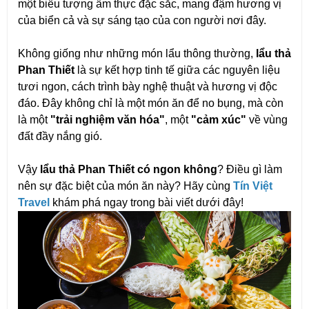
một biểu tượng ẩm thực đặc sắc, mang đậm hương vị
của biển cả và sự sáng tạo của con người nơi đây.
Không giống như những món lẩu thông thường,
lẩu thả
Phan Thiết
là sự kết hợp tinh tế giữa các nguyên liệu
tươi ngon, cách trình bày nghệ thuật và hương vị độc
đáo. Đây không chỉ là một món ăn để no bụng, mà còn
là một
"trải nghiệm văn hóa"
, một
"cảm xúc"
về vùng
đất đầy nắng gió.
Vậy
lẩu thả Phan Thiết có ngon không
? Điều gì làm
nên sự đặc biệt của món ăn này? Hãy cùng
Tín Việt
Travel
khám phá ngay trong bài viết dưới đây!