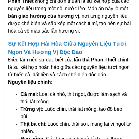
Phan Thiết
không chỉ đơn thuần là sự kết hợp của các
nguyên liệu trong một nồi nước lèo. Món ăn này là một
bản giao hưởng của hương vị
, nơi từng nguyên liệu
được chế biến và sắp xếp một cách tỉ mỉ, tạo nên sự hài
hòa cả về màu sắc lẫn hương vị.
Sự Kết Hợp Hài Hòa Giữa Nguyên Liệu Tươi
Ngon Và Hương Vị Độc Đáo
Điều làm nên sự đặc biệt của
lẩu thả Phan Thiết
chính
là sự kết hợp hoàn hảo giữa các nguyên liệu tươi ngon
từ biển cả, đất liền và cách chế biến độc đáo.
Nguyên liệu chính:
Cá mai
: Loại cá nhỏ, thịt ngọt, được làm sạch và
thái lát mỏng.
Trứng vịt
: Luộc chín, thái lát mỏng, tạo độ béo
bùi.
Thịt ba chỉ
: Luộc chín, thái sợi, mang lại vị ngọt tự
nhiên.
Rau sống
: Các loại rau như xà lách, rau thơm,