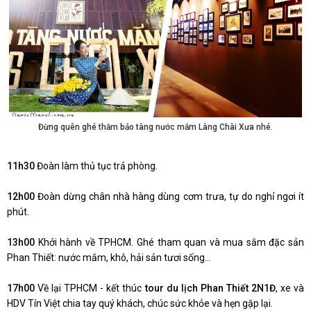
Đừng quên ghé thăm bảo tàng nước mắm Làng Chài Xưa nhé.
11h30
Đoàn làm thủ tục trả phòng.
12h00
Đoàn dừng chân nhà hàng dùng cơm trưa, tự do nghỉ ngơi ít
phút.
13h00
Khởi hành về TPHCM. Ghé tham quan và mua sắm đặc sản
Phan Thiết: nước mắm, khô, hải sản tươi sống…
17h00
Về lại TPHCM - kết thúc
tour du lịch Phan Thiết 2N1Đ
, xe và
HDV Tín Việt chia tay quý khách, chúc sức khỏe và hẹn gặp lại.