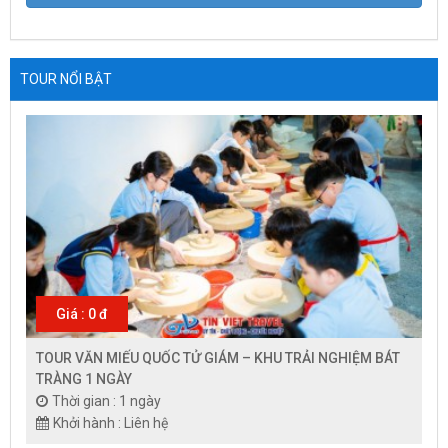
TOUR NỔI BẬT
Giá : 0 đ
TOUR VĂN MIẾU QUỐC TỬ GIÁM – KHU TRẢI NGHIỆM BÁT
TRÀNG 1 NGÀY
Thời gian : 1 ngày
Khởi hành : Liên hệ