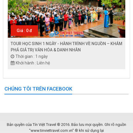
Giá : 0 đ
TOUR HỌC SINH 1 NGÀY - HÀNH TRÌNH VỀ NGUỒN – KHÁM
PHÁ GIÁ TRỊ VĂN HÓA & DANH NHÂN
Thời gian : 1 ngày
Khởi hành : Liên hệ
CHÚNG TÔI TRÊN FACEBOOK
Bản quyền của Tín Việt Travel ® 2016. Bảo lưu mọi quyền. Ghi rõ nguồn
"www.tinviettravel.com.vn" ® khi sử dụng lại