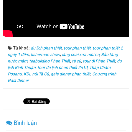
Từ khoá:
du lịch phan thiết
,
tour phan thiết
,
tour phan thiết 2
ngày 1 đêm
,
fisherman show
,
làng chài xưa mũi né
,
Bảo tàng
nước mắm
,
teabuilding Phan Thiết
,
tà cú
,
tour đi Phan Thiết
,
du
lịch Bình Thuận
,
tour du lịch phan thiết 2n1đ
,
Tháp Chàm
Posanu
,
KDL núi Tà Cú
,
gala dinner phan thiết
,
Chương trình
Gala Dinner
Bình luận