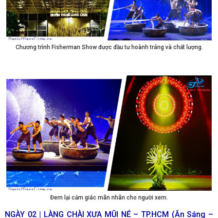
Chương trình Fisherman Show được đầu tư hoành tráng và chất lượng.
Đem lại cảm giác mãn nhãn cho người xem.
NGÀY 02 | LÀNG CHÀI XƯA MŨI NÉ – TP.HCM (Ăn Sáng –