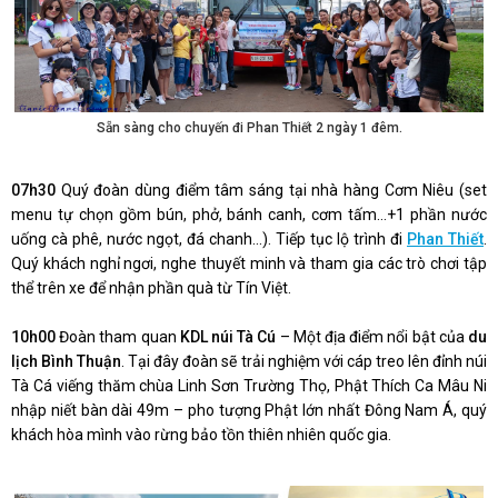
Sẵn sàng cho chuyến đi Phan Thiết 2 ngày 1 đêm.
07h30
Quý đoàn dùng điểm tâm sáng tại nhà hàng Cơm Niêu (set
menu tự chọn gồm bún, phở, bánh canh, cơm tấm…+1 phần nước
uống cà phê, nước ngọt, đá chanh…). Tiếp tục lộ trình đi
Phan Thiết
.
Quý khách nghỉ ngơi, nghe thuyết minh và tham gia các trò chơi tập
thể trên xe để nhận phần quà từ Tín Việt.
10h00
Đoàn tham quan
KDL núi Tà Cú
– Một địa điểm nổi bật của
du
lịch Bình Thuận
. Tại đây đoàn sẽ trải nghiệm với cáp treo lên đỉnh núi
Tà Cá viếng thăm chùa Linh Sơn Trường Thọ, Phật Thích Ca Mâu Ni
nhập niết bàn dài 49m – pho tượng Phật lớn nhất Đông Nam Á, quý
khách hòa mình vào rừng bảo tồn thiên nhiên quốc gia.