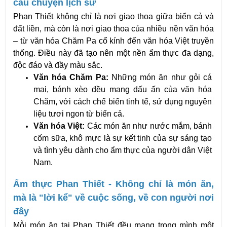
câu chuyện lịch sử
Phan Thiết không chỉ là nơi giao thoa giữa biển cả và 
đất liền, mà còn là nơi giao thoa của nhiều nền văn hóa 
– từ văn hóa Chăm Pa cổ kính đến văn hóa Việt truyền 
thống. Điều này đã tạo nên một nền ẩm thực đa dạng, 
độc đáo và đầy màu sắc.
Văn hóa Chăm Pa:
 Những món ăn như gỏi cá 
mai, bánh xèo đều mang dấu ấn của văn hóa 
Chăm, với cách chế biến tinh tế, sử dụng nguyên 
liệu tươi ngon từ biển cả.
Văn hóa Việt:
 Các món ăn như nước mắm, bánh 
cốm sữa, khô mực là sự kết tinh của sự sáng tạo 
và tình yêu dành cho ẩm thực của người dân Việt 
Nam.
Ẩm thực Phan Thiết - Không chỉ là món ăn, 
mà là "lời kể" về cuộc sống, về con người nơi 
đây
Mỗi món ăn tại Phan Thiết đều mang trong mình một 