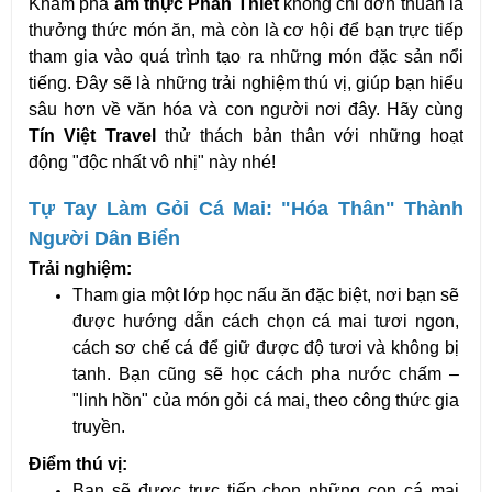
Khám phá 
ẩm thực Phan Thiết
 không chỉ đơn thuần là 
thưởng thức món ăn, mà còn là cơ hội để bạn trực tiếp 
tham gia vào quá trình tạo ra những món đặc sản nổi 
tiếng. Đây sẽ là những trải nghiệm thú vị, giúp bạn hiểu 
sâu hơn về văn hóa và con người nơi đây. Hãy cùng 
Tín Việt Travel
 thử thách bản thân với những hoạt 
động "độc nhất vô nhị" này nhé!
Tự Tay Làm Gỏi Cá Mai: "Hóa Thân" Thành 
Người Dân Biển
Trải nghiệm:
Tham gia một lớp học nấu ăn đặc biệt, nơi bạn sẽ 
được hướng dẫn cách chọn cá mai tươi ngon, 
cách sơ chế cá để giữ được độ tươi và không bị 
tanh. Bạn cũng sẽ học cách pha nước chấm – 
"linh hồn" của món gỏi cá mai, theo công thức gia 
truyền.
Điểm thú vị:
Bạn sẽ được trực tiếp chọn những con cá mai 