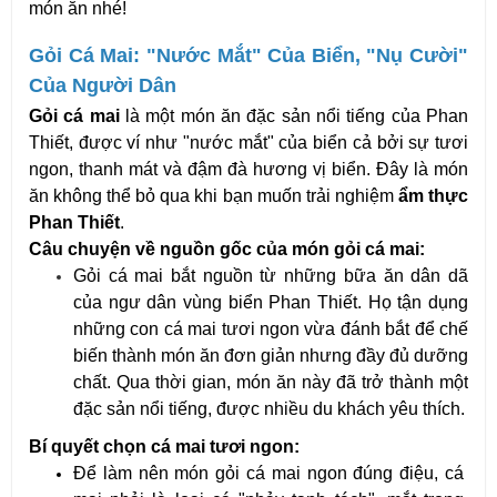
món ăn nhé!
Gỏi Cá Mai: "Nước Mắt" Của Biển, "Nụ Cười" 
Của Người Dân
Gỏi cá mai
 là một món ăn đặc sản nổi tiếng của Phan 
Thiết, được ví như "nước mắt" của biển cả bởi sự tươi 
ngon, thanh mát và đậm đà hương vị biển. Đây là món 
ăn không thể bỏ qua khi bạn muốn trải nghiệm 
ẩm thực 
Phan Thiết
.
Câu chuyện về nguồn gốc của món gỏi cá mai:
Gỏi cá mai bắt nguồn từ những bữa ăn dân dã 
của ngư dân vùng biển Phan Thiết. Họ tận dụng 
những con cá mai tươi ngon vừa đánh bắt để chế 
biến thành món ăn đơn giản nhưng đầy đủ dưỡng 
chất. Qua thời gian, món ăn này đã trở thành một 
đặc sản nổi tiếng, được nhiều du khách yêu thích.
Bí quyết chọn cá mai tươi ngon:
Để làm nên món gỏi cá mai ngon đúng điệu, cá 