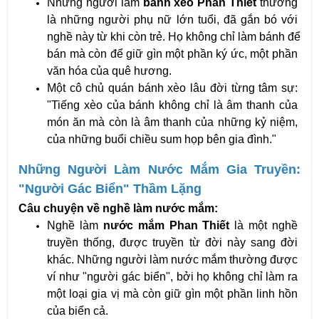
Những người làm 
bánh xèo Phan Thiết
 thường 
là những người phụ nữ lớn tuổi, đã gắn bó với 
nghề này từ khi còn trẻ. Họ không chỉ làm bánh để 
bán mà còn để giữ gìn một phần ký ức, một phần 
văn hóa của quê hương.
Một cô chủ quán bánh xèo lâu đời từng tâm sự: 
"Tiếng xèo của bánh không chỉ là âm thanh của 
món ăn mà còn là âm thanh của những kỷ niệm, 
của những buổi chiều sum họp bên gia đình."
Những Người Làm Nước Mắm Gia Truyền: 
"Người Gác Biển" Thầm Lặng
Câu chuyện về nghề làm nước mắm:
Nghề làm 
nước mắm Phan Thiết
 là một nghề 
truyền thống, được truyền từ đời này sang đời 
khác. Những người làm nước mắm thường được 
ví như "người gác biển", bởi họ không chỉ làm ra 
một loại gia vị mà còn giữ gìn một phần linh hồn 
của biển cả.