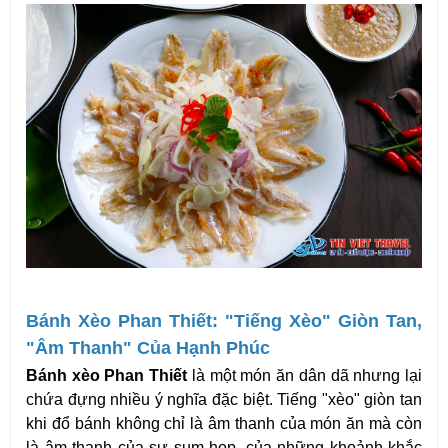
Bánh Xèo Phan Thiết: "Tiếng Xèo" Giòn Tan, 
"Âm Thanh" Của Hạnh Phúc
Bánh xèo Phan Thiết
 là một món ăn dân dã nhưng lại 
chứa đựng nhiều ý nghĩa đặc biệt. Tiếng "xèo" giòn tan 
khi đổ bánh không chỉ là âm thanh của món ăn mà còn 
là âm thanh của sự sum họp, của những khoảnh khắc 