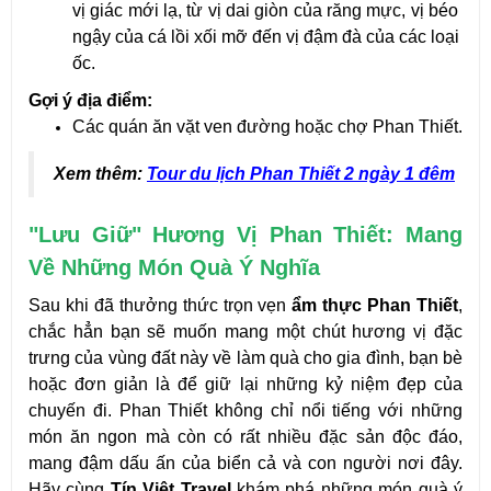
vị giác mới lạ, từ vị dai giòn của răng mực, vị béo 
ngậy của cá lồi xối mỡ đến vị đậm đà của các loại 
ốc.
Gợi ý địa điểm:
Các quán ăn vặt ven đường hoặc chợ Phan Thiết.
Xem thêm:
Tour du lịch Phan Thiết 2 ngày 1 đêm
"Lưu Giữ" Hương Vị Phan Thiết: Mang 
Về Những Món Quà Ý Nghĩa
Sau khi đã thưởng thức trọn vẹn 
ẩm thực Phan Thiết
, 
chắc hẳn bạn sẽ muốn mang một chút hương vị đặc 
trưng của vùng đất này về làm quà cho gia đình, bạn bè 
hoặc đơn giản là để giữ lại những kỷ niệm đẹp của 
chuyến đi. Phan Thiết không chỉ nổi tiếng với những 
món ăn ngon mà còn có rất nhiều đặc sản độc đáo, 
mang đậm dấu ấn của biển cả và con người nơi đây. 
Hãy cùng 
Tín Việt Travel
 khám phá những món quà ý 