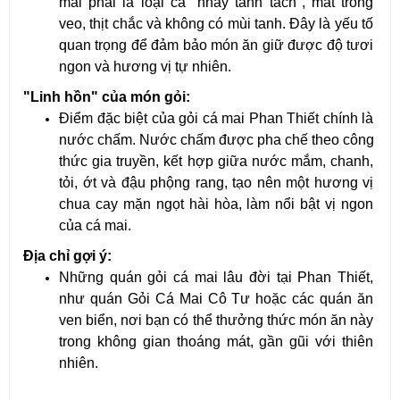
mai phải là loại cá "nhảy tanh tách", mắt trong 
veo, thịt chắc và không có mùi tanh. Đây là yếu tố 
quan trọng để đảm bảo món ăn giữ được độ tươi 
ngon và hương vị tự nhiên.
"Linh hồn" của món gỏi:
Điểm đặc biệt của gỏi cá mai Phan Thiết chính là 
nước chấm. Nước chấm được pha chế theo công 
thức gia truyền, kết hợp giữa nước mắm, chanh, 
tỏi, ớt và đậu phộng rang, tạo nên một hương vị 
chua cay mặn ngọt hài hòa, làm nổi bật vị ngon 
của cá mai.
Địa chỉ gợi ý:
Những quán gỏi cá mai lâu đời tại Phan Thiết, 
như quán Gỏi Cá Mai Cô Tư hoặc các quán ăn 
ven biển, nơi bạn có thể thưởng thức món ăn này 
trong không gian thoáng mát, gần gũi với thiên 
nhiên.