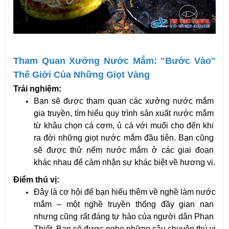
Tham Quan Xưởng Nước Mắm: "Bước Vào" 
Thế Giới Của Những Giọt Vàng
Trải nghiệm:
Bạn sẽ được tham quan các xưởng nước mắm 
gia truyền, tìm hiểu quy trình sản xuất nước mắm 
từ khâu chọn cá cơm, ủ cá với muối cho đến khi 
ra đời những giọt nước mắm đầu tiên. Bạn cũng 
sẽ được thử nếm nước mắm ở các giai đoạn 
khác nhau để cảm nhận sự khác biệt về hương vị.
Điểm thú vị:
Đây là cơ hội để bạn hiểu thêm về nghề làm nước 
mắm – một nghề truyền thống đầy gian nan 
nhưng cũng rất đáng tự hào của người dân Phan 
Thiết. Bạn sẽ được nghe những câu chuyện thú vị 