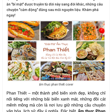
ăn "bí mật" được truyền từ đời này sang đời khác, những câu
chuyện "cảm động" đằng sau mỗi nguyên liệu. Khám phá
ngay!
ẩm thực phan thiết cover
Phan Thiết – một thành phố biển xinh đẹp, không chỉ 
nổi tiếng với những bãi biển xanh mát, những đồi cát 
mênh mông mà còn là nơi lưu giữ những câu chuyện 
văn hóa, lịch sử đầy ý nghĩa. Đặc biệt, 
ẩm thực Phan 