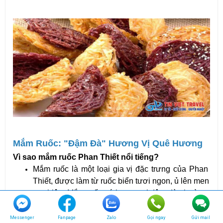
Mắm Ruốc: "Đậm Đà" Hương Vị Quê Hương
Vì sao mắm ruốc Phan Thiết nổi tiếng?
Mắm ruốc là một loại gia vị đặc trưng của Phan 
Thiết, được làm từ ruốc biển tươi ngon, ủ lên men 
tự nhiên. Mắm ruốc có hương vị đậm đà, thường 
được dùng để chấm rau, làm gia vị nấu ăn hoặc 
ăn kèm với bánh tráng cuốn.
Messenger
Fanpage
Zalo
Gọi ngay
Gửi mail