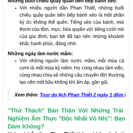
Những buổi chiều quây quần bên bếp bánh xèo:
Với nhiều người dân Phan Thiết, những buổi 
chiều quây quần bên bếp bánh xèo là một phần 
ký ức không thể quên. Tiếng xèo của bánh, mùi 
thơm của tôm, mực, hòa quyện với tiếng cười nói 
của gia đình, bạn bè đã tạo nên những khoảnh 
khắc hạnh phúc, đáng nhớ.
Những ngày làm nước mắm:
Với những người làm nước mắm, mỗi mùa cá 
cơm là một mùa kỷ niệm. Họ cùng nhau làm việc, 
cùng nhau chia sẻ những câu chuyện đời thường, 
tạo nên một bầu không khí ấm áp, gần gũi. 
Xem thêm:
Tour du lịch Phan Thiết 2 ngày 1 đêm hấp 
"Thử Thách" Bản Thân Với Những Trải 
Nghiệm Ẩm Thực "Độc Nhất Vô Nhị": Bạn 
Dám Không?