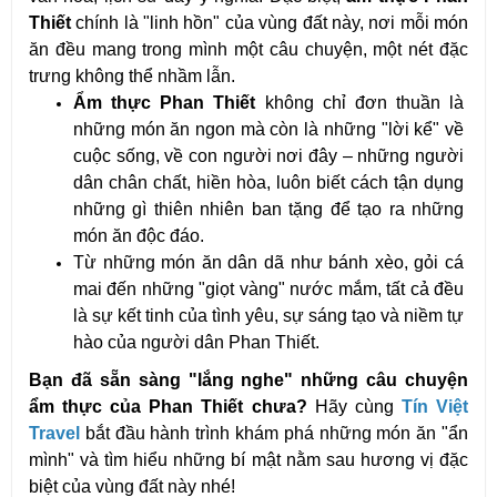
Thiết
 chính là "linh hồn" của vùng đất này, nơi mỗi món 
ăn đều mang trong mình một câu chuyện, một nét đặc 
trưng không thể nhầm lẫn.
Ẩm thực Phan Thiết
 không chỉ đơn thuần là 
những món ăn ngon mà còn là những "lời kể" về 
cuộc sống, về con người nơi đây – những người 
dân chân chất, hiền hòa, luôn biết cách tận dụng 
những gì thiên nhiên ban tặng để tạo ra những 
món ăn độc đáo.
Từ những món ăn dân dã như bánh xèo, gỏi cá 
mai đến những "giọt vàng" nước mắm, tất cả đều 
là sự kết tinh của tình yêu, sự sáng tạo và niềm tự 
hào của người dân Phan Thiết.
Bạn đã sẵn sàng "lắng nghe" những câu chuyện 
ẩm thực của Phan Thiết chưa?
 Hãy cùng 
Tín Việt 
Travel
 bắt đầu hành trình khám phá những món ăn "ẩn 
mình" và tìm hiểu những bí mật nằm sau hương vị đặc 
biệt của vùng đất này nhé!