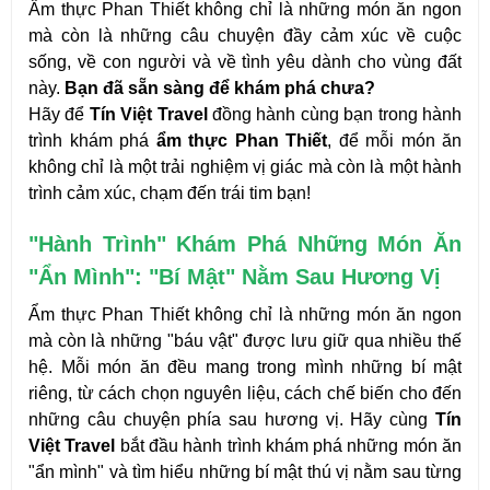
Ẩm thực Phan Thiết không chỉ là những món ăn ngon 
mà còn là những câu chuyện đầy cảm xúc về cuộc 
sống, về con người và về tình yêu dà
nh cho vùng đất 
này. 
Bạn đã sẵn sàng để khám phá chưa?
Hãy để 
Tín Việt Travel
 đồng hành cùng bạn trong hành 
trình khám phá 
ẩm thực Phan Thiết
, để mỗi món ăn 
không chỉ là một trải nghiệm vị giác mà còn là một hành 
trình cảm xúc, chạm đến trái tim bạn!
"Hành Trình" Khám Phá Những Món Ăn 
"Ẩn Mình": "Bí Mật" Nằm Sau Hương Vị
Ẩm thực Phan Thiết không chỉ là những món ăn ngon 
mà còn là những "báu vật" được lưu giữ qua nhiều thế 
hệ. Mỗi món ăn đều mang trong mình những bí mật 
riêng, từ cách chọn nguyên liệu, cách chế biến cho đến 
những câu chuyện phía sau hương vị. Hãy cùng 
Tín 
Việt Travel
 bắt đầu hành trình khám phá những món ăn 
"ẩn mình" và tìm hiểu những bí mật thú vị nằm sau từng 