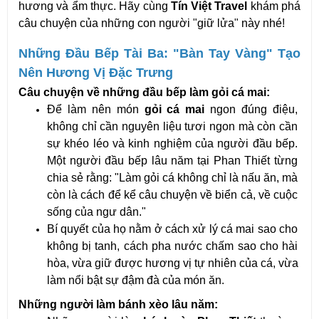
hương và ẩm thực. Hãy cùng 
Tín Việt Travel
 khám phá 
câu chuyện của những con người "giữ lửa" này nhé!
Những Đầu Bếp Tài Ba: "Bàn Tay Vàng" Tạo 
Nên Hương Vị Đặc Trưng
Câu chuyện về những đầu bếp làm gỏi cá mai:
Để làm nên món 
gỏi cá mai
 ngon đúng điệu, 
không chỉ cần nguyên liệu tươi ngon mà còn cần 
sự khéo léo và kinh nghiệm của người đầu bếp. 
Một người đầu bếp lâu năm tại Phan Thiết từng 
chia sẻ rằng: "Làm gỏi cá không chỉ là nấu ăn, mà 
còn là cách để kể câu chuyện về biển cả, về cuộc 
sống của ngư dân."
Bí quyết của họ nằm ở cách xử lý cá mai sao cho 
không bị tanh, cách pha nước chấm sao cho hài 
hòa, vừa giữ được hương vị tự nhiên của cá, vừa 
làm nổi bật sự đậm đà của món ăn.
Những người làm bánh xèo lâu năm: