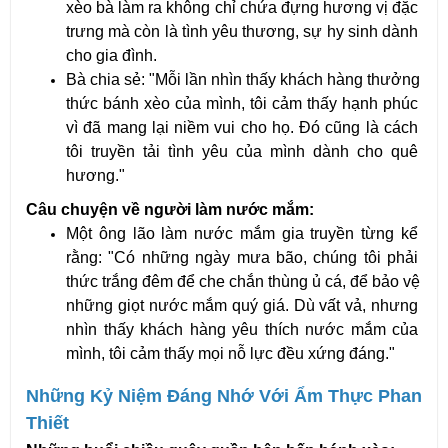
xèo bà làm ra không chỉ chứa đựng hương vị đặc 
trưng mà còn là tình yêu thương, sự hy sinh dành 
cho gia đình.
Bà chia sẻ: "Mỗi lần nhìn thấy khách hàng thưởng 
thức bánh xèo của mình, tôi cảm thấy hạnh phúc 
vì đã mang lại niềm vui cho họ. Đó cũng là cách 
tôi truyền tải tình yêu của mình dành cho quê 
hương."
Câu chuyện về người làm nước mắm:
Một ông lão làm nước mắm gia truyền từng kể 
rằng: "Có những ngày mưa bão, chúng tôi phải 
thức trắng đêm để che chắn thùng ủ cá, để bảo vệ 
những giọt nước mắm quý giá. Dù vất vả, nhưng 
nhìn thấy khách hàng yêu thích nước mắm của 
mình, tôi cảm thấy mọi nỗ lực đều xứng đáng."
Những Kỷ Niệm Đáng Nhớ Với Ẩm Thực Phan 
Thiết