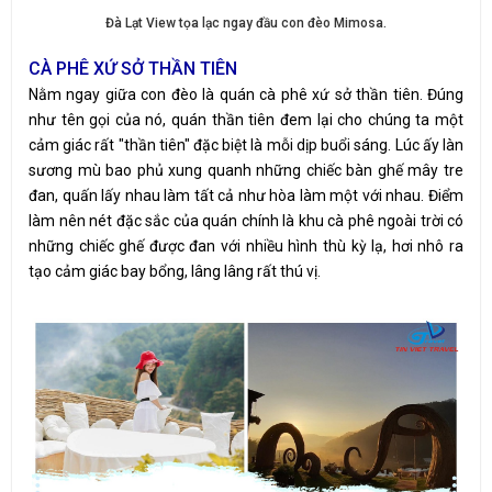
Đà Lạt View tọa lạc ngay đầu con đèo Mimosa.
CÀ PHÊ XỨ SỞ THẦN TIÊN
Nằm ngay giữa con đèo là quán cà phê xứ sở thần tiên. Đúng
như tên gọi của nó, quán thần tiên đem lại cho chúng ta một
cảm giác rất "thần tiên" đặc biệt là mỗi dịp buổi sáng. Lúc ấy làn
sương mù bao phủ xung quanh những chiếc bàn ghế mây tre
đan, quấn lấy nhau làm tất cả như hòa làm một với nhau. Điểm
làm nên nét đặc sắc của quán chính là khu cà phê ngoài trời có
những chiếc ghế được đan với nhiều hình thù kỳ lạ, hơi nhô ra
tạo cảm giác bay bổng, lâng lâng rất thú vị.