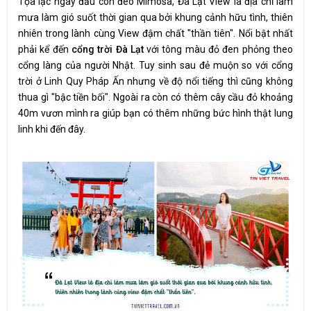
Tọa lạc ngay đầu con đèo Mimosa, Đà Lạt View là địa chỉ làm
mưa làm gió suốt thời gian qua bởi khung cảnh hữu tình, thiên
nhiên trong lành cùng View đậm chất "thần tiên". Nổi bật nhất
phải kể đến
cổng trời Đà Lạt
với tông màu đỏ đen phỏng theo
cổng làng của người Nhật. Tuy sinh sau đẻ muộn so với cổng
trời ở Linh Quy Pháp Ấn nhưng về độ nổi tiếng thì cũng không
thua gì "bậc tiền bối". Ngoài ra còn có thêm cây cầu đỏ khoảng
40m vươn mình ra giúp bạn có thêm những bức hình thật lung
linh khi đến đây.