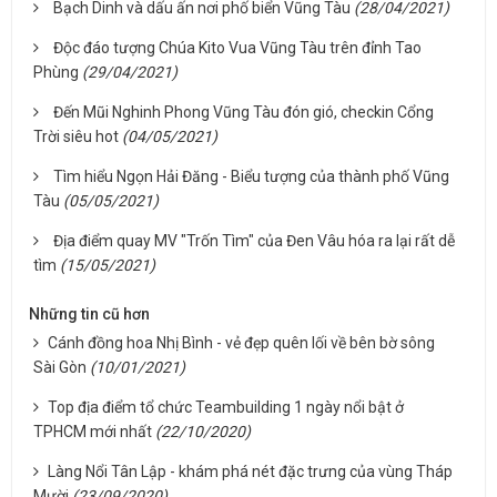
Bạch Dinh và dấu ấn nơi phố biển Vũng Tàu
(28/04/2021)
Độc đáo tượng Chúa Kito Vua Vũng Tàu trên đỉnh Tao
Phùng
(29/04/2021)
Đến Mũi Nghinh Phong Vũng Tàu đón gió, checkin Cổng
Trời siêu hot
(04/05/2021)
Tìm hiểu Ngọn Hải Đăng - Biểu tượng của thành phố Vũng
Tàu
(05/05/2021)
Địa điểm quay MV "Trốn Tìm" của Đen Vâu hóa ra lại rất dễ
tìm
(15/05/2021)
Những tin cũ hơn
Cánh đồng hoa Nhị Bình - vẻ đẹp quên lối về bên bờ sông
Sài Gòn
(10/01/2021)
Top địa điểm tổ chức Teambuilding 1 ngày nổi bật ở
TPHCM mới nhất
(22/10/2020)
Làng Nổi Tân Lập - khám phá nét đặc trưng của vùng Tháp
Mười
(23/09/2020)