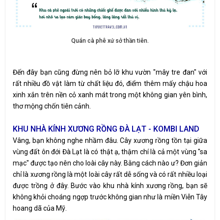
Quán cà phê xứ sở thần tiên.
Đến đây bạn cũng đừng nên bỏ lỡ khu vườn "mây tre đan" với
rất nhiều đồ vật làm từ chất liệu đó, điểm thêm mấy chậu hoa
xinh xắn trên nền cỏ xanh mát trong một không gian yên bình,
thơ mộng chốn tiên cảnh.
KHU NHÀ KÍNH XƯƠNG RỒNG ĐÀ LẠT - KOMBI LAND
Vâng, bạn không nghe nhầm đâu. Cây xương rồng tồn tại giữa
vùng đất ôn đới Đà Lạt là có thật ạ, thậm chí là cả một vùng "sa
mạc" được tạo nên cho loài cây này. Bằng cách nào ư? Đơn giản
chỉ là xương rồng là một loài cây rất dễ sống và có rất nhiều loại
được trồng ở đây. Bước vào khu nhà kính xương rồng, bạn sẽ
không khỏi choáng ngợp trước không gian như là miền Viễn Tây
hoang dã của Mỹ.