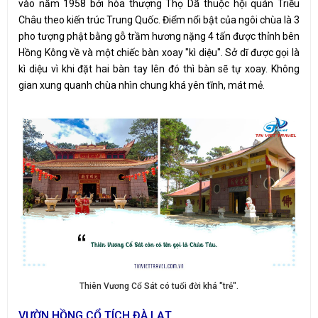
vào năm 1958 bởi hòa thượng Thọ Dã thuộc hội quán Triều
Châu theo kiến trúc Trung Quốc. Điểm nổi bật của ngôi chùa là 3
pho tượng phật bằng gỗ trầm hương nặng 4 tấn được thỉnh bên
Hồng Kông về và một chiếc bàn xoay "kì diệu". Sở dĩ được gọi là
kì diệu vì khi đặt hai bàn tay lên đó thì bàn sẽ tự xoay. Không
gian xung quanh chùa nhìn chung khá yên tĩnh, mát mẻ.
Thiên Vương Cổ Sát có tuổi đời khá "trẻ".
VƯỜN HỒNG CỔ TÍCH ĐÀ LẠT