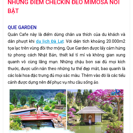
NHỮNG ĐIỂM CHECKIN ĐÈO MIMOSA NỔI
BẬT
QUE GARDEN
Quán Cafe này là điểm dừng chân ưa thích của du khách và
dân phượt khi
du lịch Đà Lạt
. Với diện tích khoảng 20.000m2
tọa lạc trên vùng đồi thơ mộng, Que Garden được lấy cảm hứng
từ phong cách Nhật Bản, thiết kế tỉ mỉ và không gian xung
quanh vô cùng lãng mạn. Những chậu bon sai đủ mọi kích
thước, được uốn nắn theo những tư thế đẹp mắt, bao quanh là
các loài hoa đặc trưng đủ mọi sắc màu. Thêm vào đó là các tiểu
cảnh được dựng nên để phục vụ nhu cầu sống ảo.