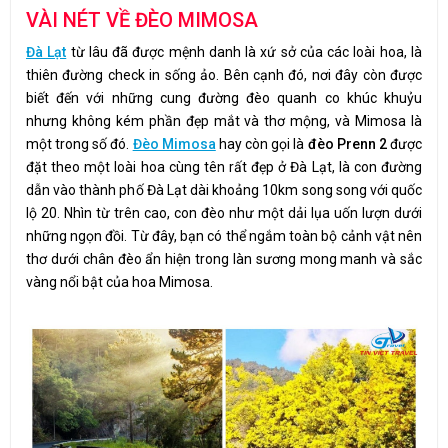
VÀI NÉT VỀ ĐÈO MIMOSA
Đà Lạt
từ lâu đã được mệnh danh là xứ sở của các loài hoa, là
thiên đường check in sống ảo. Bên cạnh đó, nơi đây còn được
biết đến với những cung đường đèo quanh co khúc khuỷu
nhưng không kém phần đẹp mắt và thơ mộng, và Mimosa là
một trong số đó.
Đèo Mimosa
hay còn gọi là
đèo Prenn 2
được
đặt theo một loài hoa cùng tên rất đẹp ở Đà Lạt, là con đường
dẫn vào thành phố Đà Lạt dài khoảng 10km song song với quốc
lộ 20. Nhìn từ trên cao, con đèo như một dải lụa uốn lượn dưới
những ngọn đồi. Từ đây, bạn có thể ngắm toàn bộ cảnh vật nên
thơ dưới chân đèo ẩn hiện trong làn sương mong manh và sắc
vàng nổi bật của hoa Mimosa.