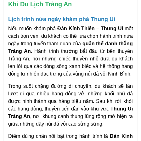
Khi Du Lịch Tràng An
Lịch trình nửa ngày khám phá Thung Ui
Nếu muốn khám phá 
Đàn Kính Thiên – Thung Ui
 một 
cách trọn vẹn, du khách có thể lựa chọn hành trình nửa 
ngày trong tuyến tham quan của 
quần thể danh thắng 
Tràng An
. Hành trình thường bắt đầu từ bến thuyền 
Tràng An, nơi những chiếc thuyền nhỏ đưa du khách 
len lỏi qua các dòng sông xanh biếc và hệ thống hang 
động tự nhiên đặc trưng của vùng núi đá vôi Ninh Bình.
Trong suốt chặng đường di chuyển, du khách sẽ lần 
lượt đi qua nhiều hang động với những khối nhũ đá 
được hình thành qua hàng triệu năm. Sau khi rời khỏi 
các hang động, thuyền tiến dần vào khu vực 
Thung Ui 
Tràng An
, nơi khung cảnh thung lũng rộng mở hiện ra 
giữa những dãy núi đá vôi cao sừng sững.
Điểm dừng chân nổi bật trong hành trình là 
Đàn Kính 