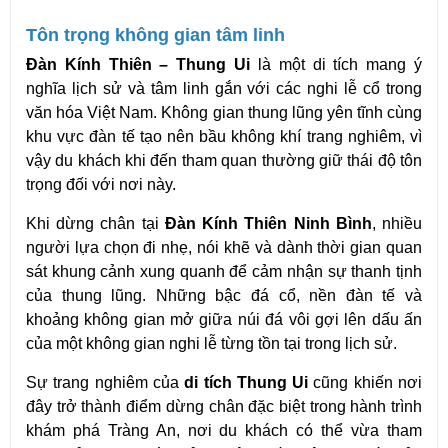
Tôn trọng không gian tâm linh
Đàn Kính Thiên – Thung Ui
 là một di tích mang ý 
nghĩa lịch sử và tâm linh gắn với các nghi lễ cổ trong 
văn hóa Việt Nam. Không gian thung lũng yên tĩnh cùng 
khu vực đàn tế tạo nên bầu không khí trang nghiêm, vì 
vậy du khách khi đến tham quan thường giữ thái độ tôn 
trọng đối với nơi này.
Khi dừng chân tại 
Đàn Kính Thiên Ninh Bình
, nhiều 
người lựa chọn đi nhẹ, nói khẽ và dành thời gian quan 
sát khung cảnh xung quanh để cảm nhận sự thanh tịnh 
của thung lũng. Những bậc đá cổ, nền đàn tế và 
khoảng không gian mở giữa núi đá vôi gợi lên dấu ấn 
của một không gian nghi lễ từng tồn tại trong lịch sử.
Sự trang nghiêm của 
di tích Thung Ui
 cũng khiến nơi 
đây trở thành điểm dừng chân đặc biệt trong hành trình 
khám phá Tràng An, nơi du khách có thể vừa tham 