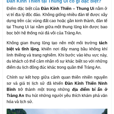
Đàn Kính Thiên tại Thung Ui có gì đặc biệt?
Điểm đặc biệt của 
Đàn Kính Thiên – Thung Ui
 nằm ở 
vị trí địa lý độc đáo. Không giống nhiều đàn tế được xây 
dựng trên các vùng đất cao hoặc gần kinh thành, đàn tế 
tại Thung Ui lại nằm giữa một thung lũng kín được bao 
bọc bởi hệ thống núi đá vôi của Tràng An.
Không gian thung lũng tạo nên một môi trường 
tách 
biệt và tĩnh lặng
, khiến nơi đây mang bầu không khí 
linh thiêng và trang nghiêm. Khi bước vào khu vực này, 
du khách có thể cảm nhận rõ sự khác biệt so với những 
điểm du lịch đông đúc khác trong quần thể Tràng An.
Chính sự kết hợp giữa cảnh quan thiên nhiên nguyên 
sơ và giá trị lịch sử đã khiến 
Đàn Kính Thiên Ninh 
Bình
 trở thành một trong những 
địa điểm bí ẩn ở 
Tràng An
 thu hút những người yêu thích khám phá văn 
hóa và lịch sử.