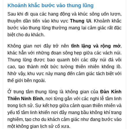
Khoảnh khắc bước vào thung lũng
Sau khi đi qua các hang động và khúc sông uốn lượn, 
thuyền dần tiến vào khu vực 
Thung Ui
. Khoảnh khắc 
bước vào thung lũng thường mang lại cảm giác rất đặc 
biệt cho du khách.
Không gian nơi đây trở nên 
tĩnh lặng và rộng mở
, 
khác hẳn với những đoạn sông hẹp giữa các vách núi. 
Thung lũng được bao quanh bởi các dãy núi đá vôi 
cao, tạo thành một bức tường thiên nhiên khổng lồ. 
Nhờ vậy, khu vực này mang đến cảm giác tách biệt với 
thế giới bên ngoài.
Ở trung tâm thung lũng là không gian của 
Đàn Kính 
Thiên Ninh Bình
, nơi từng gắn với các nghi lễ tâm linh 
trong lịch sử. Sự kết hợp giữa cảnh quan thiên nhiên và 
yếu tố tâm linh khiến nơi đây mang bầu không khí trang 
nghiêm, tạo cho du khách cảm giác như đang bước vào 
một không gian lịch sử cổ xưa.