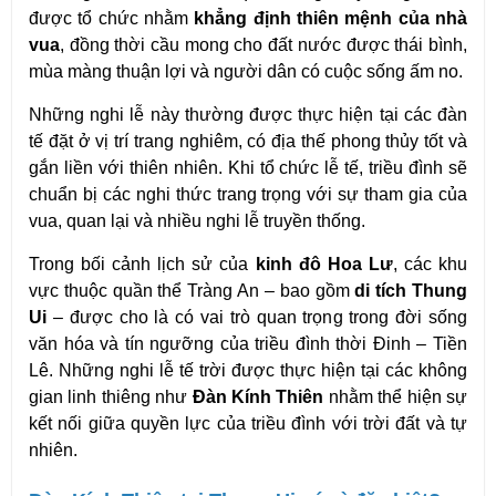
được tổ chức nhằm 
khẳng định thiên mệnh của nhà 
vua
, đồng thời cầu mong cho đất nước được thái bình, 
mùa màng thuận lợi và người dân có cuộc sống ấm no.
Những nghi lễ này thường được thực hiện tại các đàn 
tế đặt ở vị trí trang nghiêm, có địa thế phong thủy tốt và 
gắn liền với thiên nhiên. Khi tổ chức lễ tế, triều đình sẽ 
chuẩn bị các nghi thức trang trọng với sự tham gia của 
vua, quan lại và nhiều nghi lễ truyền thống.
Trong bối cảnh lịch sử của 
kinh đô Hoa Lư
, các khu 
vực thuộc quần thể Tràng An – bao gồm 
di tích Thung 
Ui
 – được cho là có vai trò quan trọng trong đời sống 
văn hóa và tín ngưỡng của triều đình thời Đinh – Tiền 
Lê. Những nghi lễ tế trời được thực hiện tại các không 
gian linh thiêng như 
Đàn Kính Thiên
 nhằm thể hiện sự 
kết nối giữa quyền lực của triều đình với trời đất và tự 
nhiên.