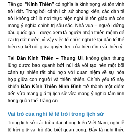
Tên gọi 
“Kính Thiên”
 có nghĩa là kính trọng và tôn vinh 
trời đất. Trong bối cảnh lịch sử phong kiến, các đàn tế 
trời không chỉ là nơi thực hiện nghi lễ tôn giáo mà còn 
mang ý nghĩa chính trị sâu sắc. Nhà vua – người đứng 
đầu quốc gia – được xem là người nhận thiên mệnh để 
cai trị đất nước, vì vậy việc tổ chức nghi lễ tại đàn tế thể 
hiện sự kết nối giữa quyền lực của triều đình và thiên ý.
Tại 
Đàn Kính Thiên – Thung Ui
, không gian thung 
lũng được bao quanh bởi núi đá vôi tạo nên một bối 
cảnh tự nhiên rất phù hợp với quan niệm về sự hòa 
hợp giữa con người và thiên nhiên. Chính yếu tố này 
khiến 
Đàn Kính Thiên Ninh Bình
 trở thành một điểm 
đến vừa mang giá trị lịch sử vừa mang ý nghĩa tâm linh 
trong quần thể Tràng An.
Vai trò của nghi lễ tế trời trong lịch sử
Trong lịch sử các triều đại phong kiến Việt Nam, nghi lễ 
tế trời giữ vai trò đặc biệt quan trọng. Đây là nghi thức 