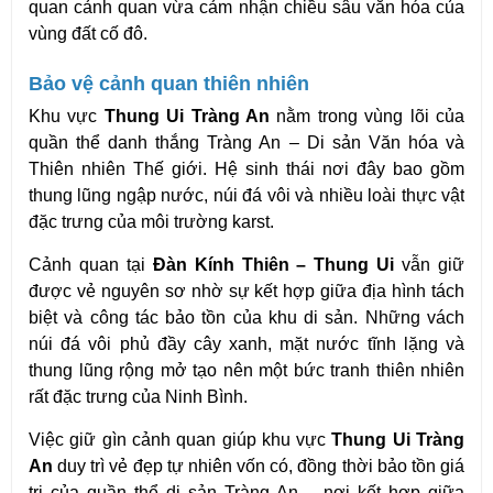
quan cảnh quan vừa cảm nhận chiều sâu văn hóa của 
vùng đất cố đô. 
Bảo vệ cảnh quan thiên nhiên
Khu vực 
Thung Ui Tràng An
 nằm trong vùng lõi của 
quần thể danh thắng Tràng An – Di sản Văn hóa và 
Thiên nhiên Thế giới. Hệ sinh thái nơi đây bao gồm 
thung lũng ngập nước, núi đá vôi và nhiều loài thực vật 
đặc trưng của môi trường karst.
Cảnh quan tại 
Đàn Kính Thiên – Thung Ui
 vẫn giữ 
được vẻ nguyên sơ nhờ sự kết hợp giữa địa hình tách 
biệt và công tác bảo tồn của khu di sản. Những vách 
núi đá vôi phủ đầy cây xanh, mặt nước tĩnh lặng và 
thung lũng rộng mở tạo nên một bức tranh thiên nhiên 
rất đặc trưng của Ninh Bình.
Việc giữ gìn cảnh quan giúp khu vực 
Thung Ui Tràng 
An
 duy trì vẻ đẹp tự nhiên vốn có, đồng thời bảo tồn giá 
trị của quần thể di sản Tràng An – nơi kết hợp giữa 