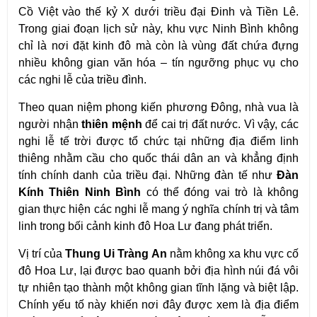
Cồ Việt vào thế kỷ X dưới triều đại Đinh và Tiền Lê. 
Trong giai đoạn lịch sử này, khu vực Ninh Bình không 
chỉ là nơi đặt kinh đô mà còn là vùng đất chứa đựng 
nhiều không gian văn hóa – tín ngưỡng phục vụ cho 
các nghi lễ của triều đình.
Theo quan niệm phong kiến phương Đông, nhà vua là 
người nhận 
thiên mệnh
 để cai trị đất nước. Vì vậy, các 
nghi lễ tế trời được tổ chức tại những địa điểm linh 
thiêng nhằm cầu cho quốc thái dân an và khẳng định 
tính chính danh của triều đại. Những đàn tế như 
Đàn 
Kính Thiên Ninh Bình
 có thể đóng vai trò là không 
gian thực hiện các nghi lễ mang ý nghĩa chính trị và tâm 
linh trong bối cảnh kinh đô Hoa Lư đang phát triển.
Vị trí của 
Thung Ui Tràng An
 nằm không xa khu vực cố 
đô Hoa Lư, lại được bao quanh bởi địa hình núi đá vôi 
tự nhiên tạo thành một không gian tĩnh lặng và biệt lập. 
Chính yếu tố này khiến nơi đây được xem là địa điểm 