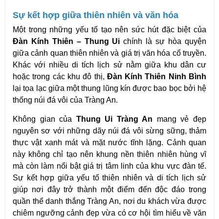
Sự kết hợp giữa thiên nhiên và văn hóa
Một trong những yếu tố tạo nên sức hút đặc biệt của 
Đàn Kính Thiên – Thung Ui
 chính là sự hòa quyện 
giữa cảnh quan thiên nhiên và giá trị văn hóa cổ truyền. 
Khác với nhiều di tích lịch sử nằm giữa khu dân cư 
hoặc trong các khu đô thị, 
Đàn Kính Thiên Ninh Bình
lại tọa lạc giữa một thung lũng kín được bao bọc bởi hệ 
thống núi đá vôi của Tràng An.
Không gian của 
Thung Ui Tràng An
 mang vẻ đẹp 
nguyên sơ với những dãy núi đá vôi sừng sững, thảm 
thực vật xanh mát và mặt nước tĩnh lặng. Cảnh quan 
này không chỉ tạo nên khung nền thiên nhiên hùng vĩ 
mà còn làm nổi bật giá trị tâm linh của khu vực đàn tế. 
Sự kết hợp giữa yếu tố thiên nhiên và di tích lịch sử 
giúp nơi đây trở thành một điểm đến độc đáo trong 
quần thể danh thắng Tràng An, nơi du khách vừa được 
chiêm ngưỡng cảnh đẹp vừa có cơ hội tìm hiểu về văn 