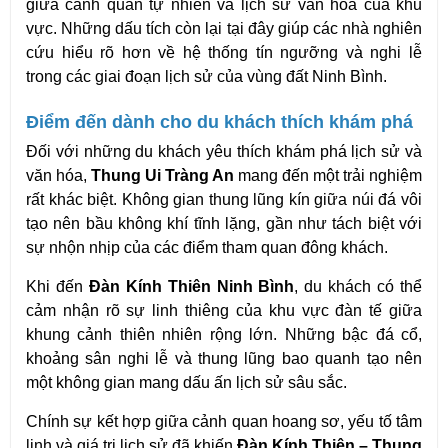
giữa cảnh quan tự nhiên và lịch sử văn hóa của khu 
vực. Những dấu tích còn lại tại đây giúp các nhà nghiên 
cứu hiểu rõ hơn về hệ thống tín ngưỡng và nghi lễ 
trong các giai đoạn lịch sử của vùng đất Ninh Bình. 
Điểm đến dành cho du khách thích khám phá
Đối với những du khách yêu thích khám phá lịch sử và 
văn hóa, 
Thung Ui Tràng An
 mang đến một trải nghiệm 
rất khác biệt. Không gian thung lũng kín giữa núi đá vôi 
tạo nên bầu không khí tĩnh lặng, gần như tách biệt với 
sự nhộn nhịp của các điểm tham quan đông khách.
Khi đến 
Đàn Kính Thiên Ninh Bình
, du khách có thể 
cảm nhận rõ sự linh thiêng của khu vực đàn tế giữa 
khung cảnh thiên nhiên rộng lớn. Những bậc đá cổ, 
khoảng sân nghi lễ và thung lũng bao quanh tạo nên 
một không gian mang dấu ấn lịch sử sâu sắc.
Chính sự kết hợp giữa cảnh quan hoang sơ, yếu tố tâm 
linh và giá trị lịch sử đã khiến 
Đàn Kính Thiên – Thung 