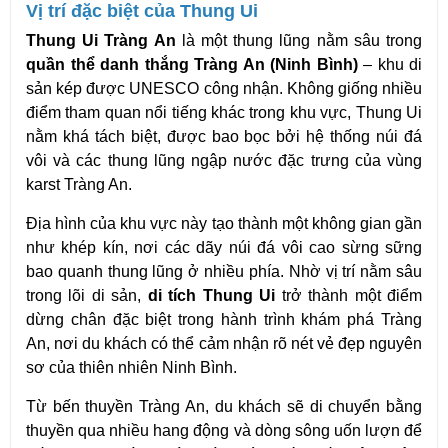
Vị trí đặc biệt của Thung Ui
Thung Ui Tràng An
 là một thung lũng nằm sâu trong 
quần thể danh thắng Tràng An (Ninh Bình)
 – khu di 
sản kép được UNESCO công nhận. Không giống nhiều 
điểm tham quan nổi tiếng khác trong khu vực, Thung Ui 
nằm khá tách biệt, được bao bọc bởi hệ thống núi đá 
vôi và các thung lũng ngập nước đặc trưng của vùng 
karst Tràng An.
Địa hình của khu vực này tạo thành một không gian gần 
như khép kín, nơi các dãy núi đá vôi cao sừng sững 
bao quanh thung lũng ở nhiều phía. Nhờ vị trí nằm sâu 
trong lõi di sản, 
di tích Thung Ui
 trở thành một điểm 
dừng chân đặc biệt trong hành trình khám phá Tràng 
An, nơi du khách có thể cảm nhận rõ nét vẻ đẹp nguyên 
sơ của thiên nhiên Ninh Bình.
Từ bến thuyền Tràng An, du khách sẽ di chuyển bằng 
thuyền qua nhiều hang động và dòng sông uốn lượn để 