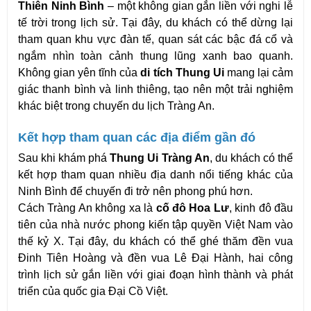
Thiên Ninh Bình
 – một không gian gắn liền với nghi lễ 
tế trời trong lịch sử. Tại đây, du khách có thể dừng lại 
tham quan khu vực đàn tế, quan sát các bậc đá cổ và 
ngắm nhìn toàn cảnh thung lũng xanh bao quanh. 
Không gian yên tĩnh của 
di tích Thung Ui
 mang lại cảm 
giác thanh bình và linh thiêng, tạo nên một trải nghiệm 
khác biệt trong chuyến du lịch Tràng An. 
Kết hợp tham quan các địa điểm gần đó
Sau khi khám phá 
Thung Ui Tràng An
, du khách có thể 
kết hợp tham quan nhiều địa danh nổi tiếng khác của 
Ninh Bình để chuyến đi trở nên phong phú hơn.
Cách Tràng An không xa là 
cố đô Hoa Lư
, kinh đô đầu 
tiên của nhà nước phong kiến tập quyền Việt Nam vào 
thế kỷ X. Tại đây, du khách có thể ghé thăm đền vua 
Đinh Tiên Hoàng và đền vua Lê Đại Hành, hai công 
trình lịch sử gắn liền với giai đoạn hình thành và phát 
triển của quốc gia Đại Cồ Việt.