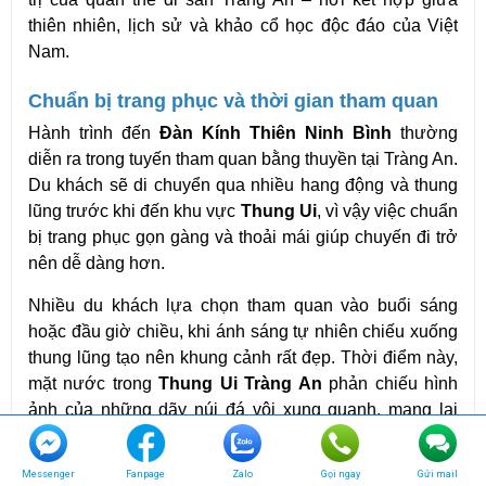
thiên nhiên, lịch sử và khảo cổ học độc đáo của Việt 
Nam. 
Chuẩn bị trang phục và thời gian tham quan
Hành trình đến 
Đàn Kính Thiên Ninh Bình
 thường 
diễn ra trong tuyến tham quan bằng thuyền tại Tràng An. 
Du khách sẽ di chuyển qua nhiều hang động và thung 
lũng trước khi đến khu vực 
Thung Ui
, vì vậy việc chuẩn 
bị trang phục gọn gàng và thoải mái giúp chuyến đi trở 
nên dễ dàng hơn.
Nhiều du khách lựa chọn tham quan vào buổi sáng 
hoặc đầu giờ chiều, khi ánh sáng tự nhiên chiếu xuống 
thung lũng tạo nên khung cảnh rất đẹp. Thời điểm này, 
mặt nước trong 
Thung Ui Tràng An
 phản chiếu hình 
ảnh của những dãy núi đá vôi xung quanh, mang lại 
góc nhìn ấn tượng cho hành trình khám phá.
Messenger
Fanpage
Zalo
Gọi ngay
Gửi mail
Không gian yên bình của thung lũng cùng dấu ấn lịch 