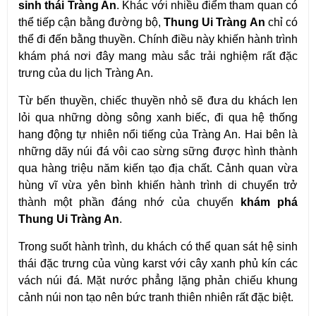
sinh thái Tràng An
. Khác với nhiều điểm tham quan có 
thể tiếp cận bằng đường bộ, 
Thung Ui Tràng An
 chỉ có 
thể đi đến bằng thuyền. Chính điều này khiến hành trình 
khám phá nơi đây mang màu sắc trải nghiệm rất đặc 
trưng của du lịch Tràng An.
Từ bến thuyền, chiếc thuyền nhỏ sẽ đưa du khách len 
lỏi qua những dòng sông xanh biếc, đi qua hệ thống 
hang động tự nhiên nổi tiếng của Tràng An. Hai bên là 
những dãy núi đá vôi cao sừng sững được hình thành 
qua hàng triệu năm kiến tạo địa chất. Cảnh quan vừa 
hùng vĩ vừa yên bình khiến hành trình di chuyển trở 
thành một phần đáng nhớ của chuyến 
khám phá 
Thung Ui Tràng An
.
Trong suốt hành trình, du khách có thể quan sát hệ sinh 
thái đặc trưng của vùng karst với cây xanh phủ kín các 
vách núi đá. Mặt nước phẳng lặng phản chiếu khung 
cảnh núi non tạo nên bức tranh thiên nhiên rất đặc biệt. 