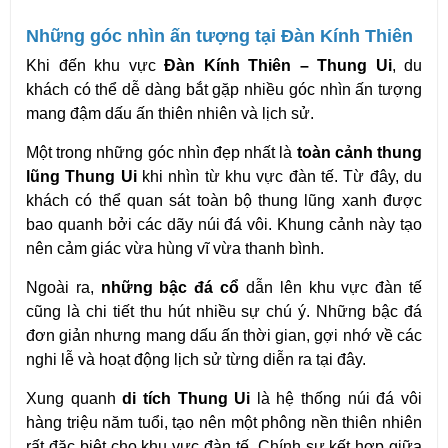
Những góc nhìn ấn tượng tại Đàn Kính Thiên
Khi đến khu vực 
Đàn Kính Thiên – Thung Ui
, du 
khách có thể dễ dàng bắt gặp nhiều góc nhìn ấn tượng 
mang đậm dấu ấn thiên nhiên và lịch sử.
Một trong những góc nhìn đẹp nhất là 
toàn cảnh thung 
lũng Thung Ui
 khi nhìn từ khu vực đàn tế. Từ đây, du 
khách có thể quan sát toàn bộ thung lũng xanh được 
bao quanh bởi các dãy núi đá vôi. Khung cảnh này tạo 
nên cảm giác vừa hùng vĩ vừa thanh bình.
Ngoài ra, 
những bậc đá cổ
 dẫn lên khu vực đàn tế 
cũng là chi tiết thu hút nhiều sự chú ý. Những bậc đá 
đơn giản nhưng mang dấu ấn thời gian, gợi nhớ về các 
nghi lễ và hoạt động lịch sử từng diễn ra tại đây.
Xung quanh 
di tích Thung Ui
 là hệ thống núi đá vôi 
hàng triệu năm tuổi, tạo nên một phông nền thiên nhiên 
rất đặc biệt cho khu vực đàn tế. Chính sự kết hợp giữa 