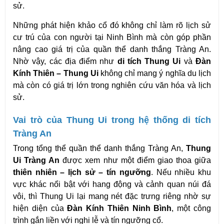
sử.
Những phát hiện khảo cổ đó không chỉ làm rõ lịch sử 
cư trú của con người tại Ninh Bình mà còn góp phần 
nâng cao giá trị của quần thể danh thắng Tràng An. 
Nhờ vậy, các địa điểm như 
di tích Thung Ui
 và 
Đàn 
Kính Thiên – Thung Ui
 không chỉ mang ý nghĩa du lịch 
mà còn có giá trị lớn trong nghiên cứu văn hóa và lịch 
sử. 
Vai trò của Thung Ui trong hệ thống di tích 
Tràng An
Trong tổng thể quần thể danh thắng Tràng An, 
Thung 
Ui Tràng An
 được xem như một điểm giao thoa giữa 
thiên nhiên – lịch sử – tín ngưỡng
. Nếu nhiều khu 
vực khác nổi bật với hang động và cảnh quan núi đá 
vôi, thì Thung Ui lại mang nét đặc trưng riêng nhờ sự 
hiện diện của 
Đàn Kính Thiên Ninh Bình
, một công 
trình gắn liền với nghi lễ và tín ngưỡng cổ.