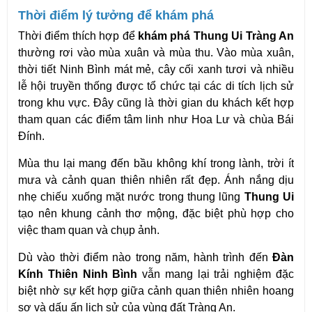
Thời điểm lý tưởng để khám phá
Thời điểm thích hợp để 
khám phá Thung Ui Tràng An
thường rơi vào mùa xuân và mùa thu. Vào mùa xuân, 
thời tiết Ninh Bình mát mẻ, cây cối xanh tươi và nhiều 
lễ hội truyền thống được tổ chức tại các di tích lịch sử 
trong khu vực. Đây cũng là thời gian du khách kết hợp 
tham quan các điểm tâm linh như Hoa Lư và chùa Bái 
Đính.
Mùa thu lại mang đến bầu không khí trong lành, trời ít 
mưa và cảnh quan thiên nhiên rất đẹp. Ánh nắng dịu 
nhẹ chiếu xuống mặt nước trong thung lũng 
Thung Ui
tạo nên khung cảnh thơ mộng, đặc biệt phù hợp cho 
việc tham quan và chụp ảnh.
Dù vào thời điểm nào trong năm, hành trình đến 
Đàn 
Kính Thiên Ninh Bình
 vẫn mang lại trải nghiệm đặc 
biệt nhờ sự kết hợp giữa cảnh quan thiên nhiên hoang 
sơ và dấu ấn lịch sử của vùng đất Tràng An. 