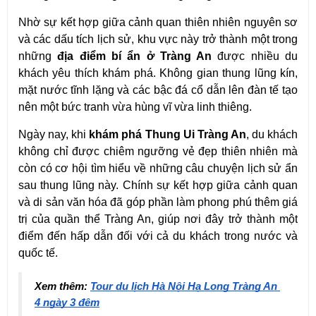
Nhờ sự kết hợp giữa cảnh quan thiên nhiên nguyên sơ 
và các dấu tích lịch sử, khu vực này trở thành một trong 
những 
địa điểm bí ẩn ở Tràng An
 được nhiều du 
khách yêu thích khám phá. Không gian thung lũng kín, 
mặt nước tĩnh lặng và các bậc đá cổ dẫn lên đàn tế tạo 
nên một bức tranh vừa hùng vĩ vừa linh thiêng.
Ngày nay, khi 
khám phá Thung Ui Tràng An
, du khách 
không chỉ được chiêm ngưỡng vẻ đẹp thiên nhiên mà 
còn có cơ hội tìm hiểu về những câu chuyện lịch sử ẩn 
sau thung lũng này. Chính sự kết hợp giữa cảnh quan 
và di sản văn hóa đã góp phần làm phong phú thêm giá 
trị của quần thể Tràng An, giúp nơi đây trở thành một 
điểm đến hấp dẫn đối với cả du khách trong nước và 
quốc tế.
Xem thêm: 
Tour du lịch Hà Nội Hạ Long Tràng An 
4 ngày 3 đêm