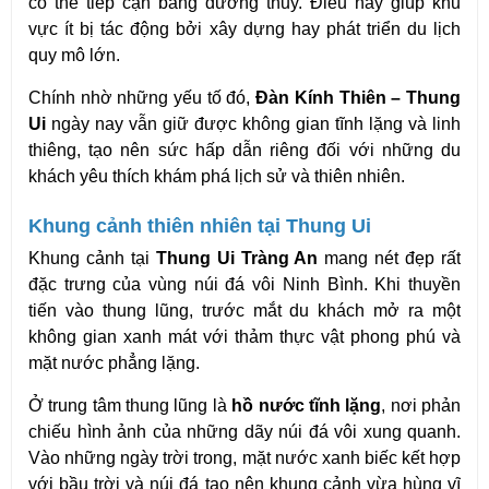
có thể tiếp cận bằng đường thủy. Điều này giúp khu 
vực ít bị tác động bởi xây dựng hay phát triển du lịch 
quy mô lớn.
Chính nhờ những yếu tố đó, 
Đàn Kính Thiên – Thung 
Ui
 ngày nay vẫn giữ được không gian tĩnh lặng và linh 
thiêng, tạo nên sức hấp dẫn riêng đối với những du 
khách yêu thích khám phá lịch sử và thiên nhiên.
Khung cảnh thiên nhiên tại Thung Ui
Khung cảnh tại 
Thung Ui Tràng An
 mang nét đẹp rất 
đặc trưng của vùng núi đá vôi Ninh Bình. Khi thuyền 
tiến vào thung lũng, trước mắt du khách mở ra một 
không gian xanh mát với thảm thực vật phong phú và 
mặt nước phẳng lặng.
Ở trung tâm thung lũng là 
hồ nước tĩnh lặng
, nơi phản 
chiếu hình ảnh của những dãy núi đá vôi xung quanh. 
Vào những ngày trời trong, mặt nước xanh biếc kết hợp 
với bầu trời và núi đá tạo nên khung cảnh vừa hùng vĩ 