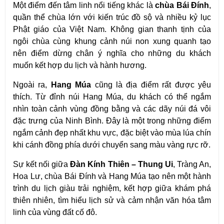
Một điểm đến tâm linh nổi tiếng khác là 
chùa Bái Đính
, 
quần thể chùa lớn với kiến trúc đồ sộ và nhiều kỷ lục 
Phật giáo của Việt Nam. Không gian thanh tịnh của 
ngôi chùa cùng khung cảnh núi non xung quanh tạo 
nên điểm dừng chân ý nghĩa cho những du khách 
muốn kết hợp du lịch và hành hương.
Ngoài ra, 
Hang Múa
 cũng là địa điểm rất được yêu 
thích. Từ đỉnh núi Hang Múa, du khách có thể ngắm 
nhìn toàn cảnh vùng đồng bằng và các dãy núi đá vôi 
đặc trưng của Ninh Bình. Đây là một trong những điểm 
ngắm cảnh đẹp nhất khu vực, đặc biệt vào mùa lúa chín 
khi cánh đồng phía dưới chuyển sang màu vàng rực rỡ.
Sự kết nối giữa 
Đàn Kính Thiên – Thung Ui
, Tràng An, 
Hoa Lư, chùa Bái Đính và Hang Múa tạo nên một hành 
trình du lịch giàu trải nghiệm, kết hợp giữa khám phá 
thiên nhiên, tìm hiểu lịch sử và cảm nhận văn hóa tâm 
linh của vùng đất cố đô. 