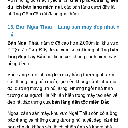
Với những du khách yêu thích khám phá và trải nghiệm 
du lịch bản làng miền núi
, các bản làng dưới đây là 
những điểm đến rất đáng ghé thăm.
15. Bản Ngải Thầu – Làng săn mây đẹp nhất Y 
Tý
Bản Ngải Thầu
 nằm ở độ cao hơn 2.000m tại khu vực 
Y Tý (Lào Cai). Đây được xem là một trong những 
bản 
làng đẹp Tây Bắc
 nổi tiếng với khung cảnh biển mây 
bồng bềnh.
Vào sáng sớm, những lớp mây trắng thường phủ kín 
các thung lũng bên dưới, tạo nên khung cảnh như một 
đại dương mây giữa núi rừng. Những ngôi nhà trình 
tường của người Hà Nhì ẩn hiện trong mây tạo nên vẻ 
đẹp rất đặc trưng của 
bản làng dân tộc miền Bắc
.
Ngoài cảnh săn mây, khu vực Ngải Thầu còn có ruộng 
bậc thang và những cung đường núi tuyệt đẹp, rất thích 
hợp cho du khách yêu thích nhiếp ảnh và khám phá 