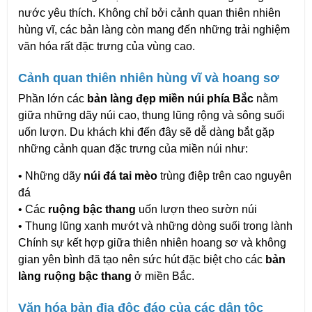
nước yêu thích. Không chỉ bởi cảnh quan thiên nhiên 
hùng vĩ, các bản làng còn mang đến những trải nghiệm 
văn hóa rất đặc trưng của vùng cao.
Cảnh quan thiên nhiên hùng vĩ và hoang sơ
Phần lớn các 
bản làng đẹp miền núi phía Bắc
 nằm 
giữa những dãy núi cao, thung lũng rộng và sông suối 
uốn lượn. Du khách khi đến đây sẽ dễ dàng bắt gặp 
những cảnh quan đặc trưng của miền núi như:
• Những dãy 
núi đá tai mèo
 trùng điệp trên cao nguyên 
đá
• Các 
ruộng bậc thang
 uốn lượn theo sườn núi
• Thung lũng xanh mướt và những dòng suối trong lành
Chính sự kết hợp giữa thiên nhiên hoang sơ và không 
gian yên bình đã tạo nên sức hút đặc biệt cho các 
bản 
làng ruộng bậc thang
 ở miền Bắc.
Văn hóa bản địa độc đáo của các dân tộc