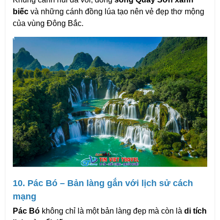
biếc
 và những cánh đồng lúa tạo nên vẻ đẹp thơ mộng 
của vùng Đông Bắc.
10. Pác Bó – Bản làng gắn với lịch sử cách 
mạng
Pác Bó
 không chỉ là một bản làng đẹp mà còn là 
di tích 