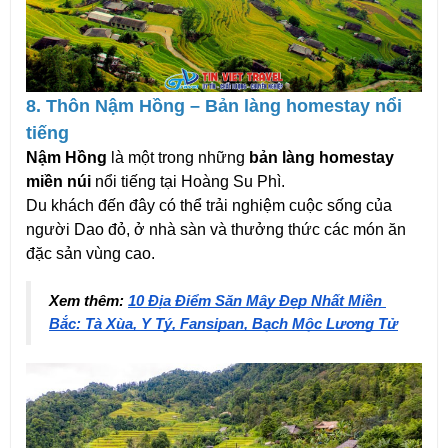
8. Thôn Nậm Hồng – Bản làng homestay nổi 
tiếng
Nậm Hồng
 là một trong những 
bản làng homestay 
miền núi
 nổi tiếng tại Hoàng Su Phì.
Du khách đến đây có thể trải nghiệm cuộc sống của 
người Dao đỏ, ở nhà sàn và thưởng thức các món ăn 
đặc sản vùng cao.
Xem thêm: 
10 Địa Điểm Săn Mây Đẹp Nhất Miền 
Bắc: Tà Xùa, Y Tý, Fansipan, Bạch Mộc Lương Tử