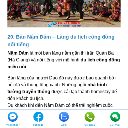
20. Bản Nậm Đăm – Làng du lịch cộng đồng 
nổi tiếng
Nậm Đăm
 là một bản làng nằm gần thị trấn Quản Bạ 
(Hà Giang) và nổi tiếng với mô hình 
du lịch cộng đồng 
miền núi
.
Bản làng của người Dao đỏ này được bao quanh bởi 
núi đá và thung lũng xanh. Những ngôi 
nhà trình 
tường truyền thống
 được cải tạo thành homestay để 
đón khách du lịch.
Du khách khi đến Nậm Đăm có thể trải nghiệm cuộc 
sống địa phương, thưởng thức các món ăn truyền 
thống và khám phá văn hóa của người Dao.
Messenger
Fanpage
Zalo
Gọi ngay
Gửi mail