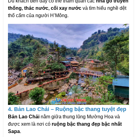
Du khách đến đây có thể tham quan các 
nhà gỗ truyền 
thống, thác nước, cối xay nước
 và tìm hiểu nghề dệt 
thổ cẩm của người H’Mông.
4. Bản Lao Chải – Ruộng bậc thang tuyệt đẹp
Bản Lao Chải
 nằm giữa thung lũng Mường Hoa và 
được xem là nơi có 
ruộng bậc thang đẹp bậc nhất 
Sapa
.