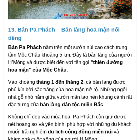
13. Bản Pa Phách – Bản làng hoa mận nổi 
tiếng
Bản Pa Phách
 nằm trên một sườn núi cao cách trung 
tâm Mộc Châu khoảng 5 km. Đây là bản làng của người 
H’Mông và được biết đến với tên gọi 
“thiên đường 
hoa mận” của Mộc Châu
.
Vào khoảng 
tháng 1 đến tháng 2
, cả bản làng được 
phủ kín bởi sắc trắng của hoa mận nở rộ. Những ngôi 
nhà gỗ nhỏ nằm giữa vườn mận tạo nên khung cảnh rất 
đặc trưng của 
bản làng dân tộc miền Bắc
.
Không chỉ đẹp vào mùa hoa, Pa Phách còn giữ được 
nét hoang sơ và yên bình, phù hợp với những du khách 
muốn trải nghiệm 
du lịch cộng đồng miền núi
 và 
khám phá cuộc sống của người H’Mông.