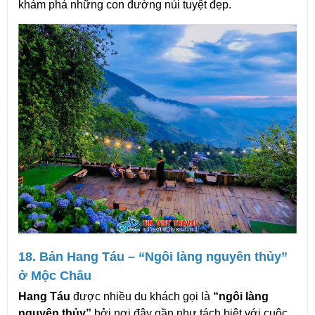
khám phá những con đường núi tuyệt đẹp.
18. Bản Hang Táu – “Ngôi làng nguyên thủy” 
ở Mộc Châu
Hang Táu
 được nhiều du khách gọi là 
“ngôi làng 
nguyên thủy”
 bởi nơi đây gần như tách biệt với cuộc 