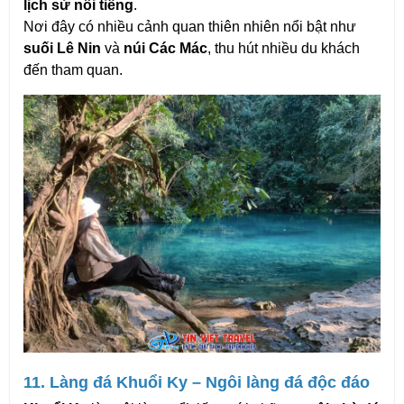
lịch sử nổi tiếng
.
Nơi đây có nhiều cảnh quan thiên nhiên nổi bật như 
suối Lê Nin
 và 
núi Các Mác
, thu hút nhiều du khách 
đến tham quan.
11. Làng đá Khuổi Ky – Ngôi làng đá độc đáo