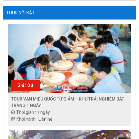
TOUR NỔI BẬT
Giá : 0 đ
TOUR VĂN MIẾU QUỐC TỬ GIÁM – KHU TRẢI NGHIỆM BÁT
TRÀNG 1 NGÀY
Thời gian : 1 ngày
Khởi hành : Liên hệ