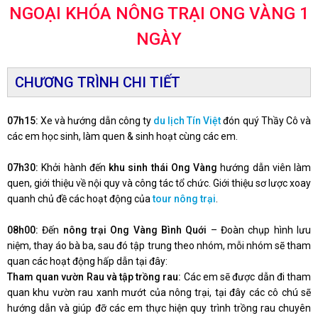
NGOẠI KHÓA NÔNG TRẠI ONG VÀNG 1
NGÀY
CHƯƠNG TRÌNH CHI TIẾT
07h15:
Xe và hướng dẫn công ty
du lịch Tín Việt
đón quý Thầy Cô và
các em học sinh, làm quen & sinh hoạt cùng các em.
07h30:
Khởi hành đến
khu sinh thái Ong Vàng
hướng dẫn viên làm
quen, giới thiệu về nội quy và công tác tổ chức. Giới thiệu sơ lược xoay
quanh chủ đề các hoạt động của
tour nông trại
.
08h00:
Đến
nông trại Ong Vàng Bình Quới
– Đoàn chụp hình lưu
niệm, thay áo bà ba, sau đó tập trung theo nhóm, mỗi nhóm sẽ tham
quan các hoạt động hấp dẫn tại đây:
Tham quan vườn Rau và tập trồng rau:
Các em sẽ được dẫn đi tham
quan khu vườn rau xanh mướt của nông trại, tại đây các cô chú sẽ
hướng dẫn và giúp đỡ các em thực hiện quy trình trồng rau chuyên