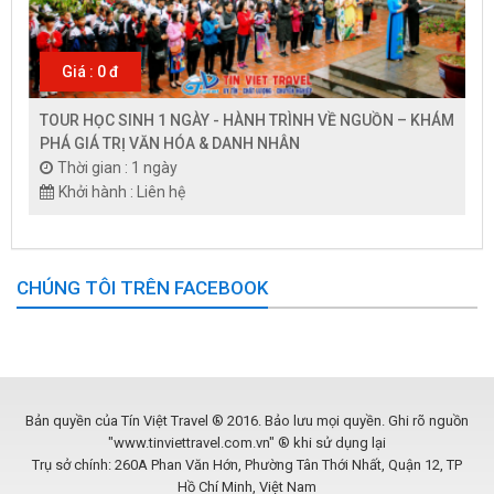
Giá : 0 đ
TOUR HỌC SINH 1 NGÀY - HÀNH TRÌNH VỀ NGUỒN – KHÁM
PHÁ GIÁ TRỊ VĂN HÓA & DANH NHÂN
Thời gian : 1 ngày
Khởi hành : Liên hệ
CHÚNG TÔI TRÊN FACEBOOK
Bản quyền của Tín Việt Travel ® 2016. Bảo lưu mọi quyền. Ghi rõ nguồn
"www.tinviettravel.com.vn" ® khi sử dụng lại
Trụ sở chính: 260A Phan Văn Hớn, Phường Tân Thới Nhất, Quận 12, TP
Hồ Chí Minh, Việt Nam