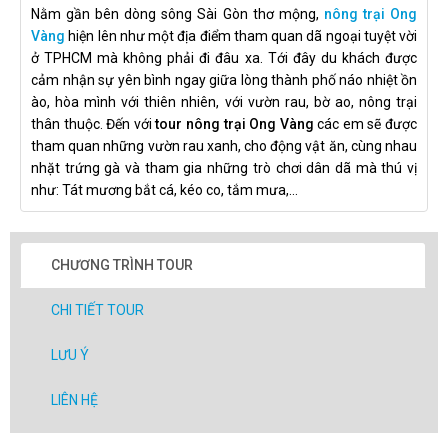
Nằm gần bên dòng sông Sài Gòn thơ mộng,
nông trại Ong
Vàng
hiện lên như một địa điểm tham quan dã ngoại tuyệt vời
ở TPHCM mà không phải đi đâu xa. Tới đây du khách được
cảm nhận sự yên bình ngay giữa lòng thành phố náo nhiệt ồn
ào, hòa mình với thiên nhiên, với vườn rau, bờ ao, nông trại
thân thuộc. Đến với
tour nông trại Ong Vàng
các em sẽ được
tham quan những vườn rau xanh, cho động vật ăn, cùng nhau
nhặt trứng gà và tham gia những trò chơi dân dã mà thú vị
như: Tát mương bắt cá, kéo co, tắm mưa,...
CHƯƠNG TRÌNH TOUR
CHI TIẾT TOUR
LƯU Ý
LIÊN HỆ