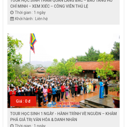
TOUR HỌC SINH THAM QUAN LĂNG BÁC – BẢO TÀNG HỒ
CHÍ MINH – XEM XIẾC – CÔNG VIÊN THỦ LỆ
Thời gian : 1 ngày
Khởi hành : Liên hệ
Giá : 0 đ
TOUR HỌC SINH 1 NGÀY - HÀNH TRÌNH VỀ NGUỒN – KHÁM
PHÁ GIÁ TRỊ VĂN HÓA & DANH NHÂN
Thời gian : 1 ngày