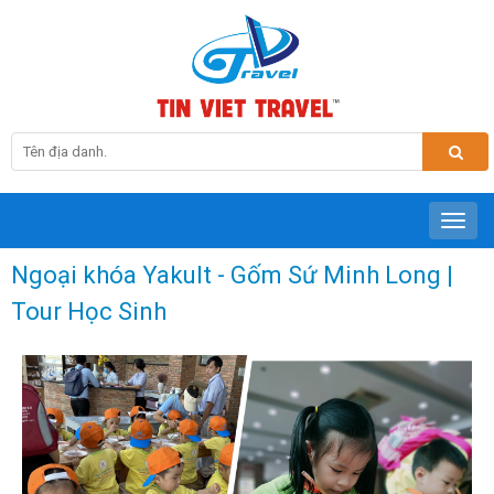
Ngoại khóa Yakult - Gốm Sứ Minh Long |
Tour Học Sinh