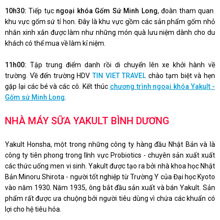
10h30:
Tiếp tục
ngoại khóa Gốm Sứ Minh Long
, đoàn tham quan
khu vực gốm sứ tí hon. Đây là khu vực gồm các sản phẩm gốm nhỏ
nhắn xinh xắn được làm như những món quà lưu niệm dành cho du
khách có thể mua về làm kỉ niệm.
11h00:
Tập trung điểm danh rồi di chuyển lên xe khởi hành về
trường. Về đến trường HDV
TIN VIET TRAVEL
chào tạm biệt và hẹn
gặp lại các bé và các cô. Kết thúc
chương trình ngoại khóa Yakult -
Gốm sứ Minh Long
.
NHÀ MÁY SỮA YAKULT BÌNH DƯƠNG
Yakult Honsha, một trong những công ty hàng đầu Nhật Bản và là
công ty tiên phong trong lĩnh vực Probiotics - chuyên sản xuất xuất
các thức uống men vi sinh. Yakult được tạo ra bởi nhà khoa học Nhật
Bản Minoru Shirota - người tốt nghiệp từ Trường Y của Đại học Kyoto
vào năm 1930. Năm 1935, ông bắt đầu sản xuất và bán Yakult. Sản
phẩm rất được ưa chuộng bởi người tiêu dùng vì chứa các khuẩn có
lợi cho hệ tiêu hóa.