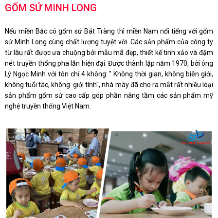
GỐM SỨ MINH LONG
Nếu miền Bắc có gốm sứ Bát Tràng thì miền Nam nổi tiếng với gốm
sứ Minh Long cùng chất lượng tuyệt vời. Các sản phẩm của công ty
từ lâu rất được ưa chuộng bởi mẫu mã đẹp, thiết kế tinh xảo và đậm
nét truyền thống pha lẫn hiện đại. Được thành lập năm 1970, bởi ông
Lý Ngọc Minh với tôn chỉ 4 không: " Không thời gian, không biên giới,
không tuổi tác, không giới tính", nhà máy đã cho ra mắt rất nhiều loại
sản phẩm gốm sứ cao cấp góp phần nâng tầm các sản phẩm mỹ
nghệ truyền thống Việt Nam.