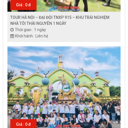
Giá : 0 đ
TOUR HÀ NỘI – ĐẠI ĐỘI TNXP 915 – KHU TRẢI NGHIỆM
NHÀ TÔI THÁI NGUYÊN 1 NGÀY
Thời gian : 1 ngày
Khởi hành : Liên hệ
Giá : 0 đ