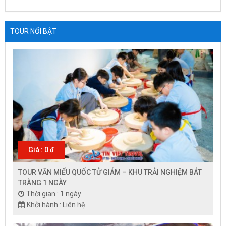
TOUR NỔI BẬT
Giá : 0 đ
TOUR VĂN MIẾU QUỐC TỬ GIÁM – KHU TRẢI NGHIỆM BÁT
TRÀNG 1 NGÀY
Thời gian : 1 ngày
Khởi hành : Liên hệ