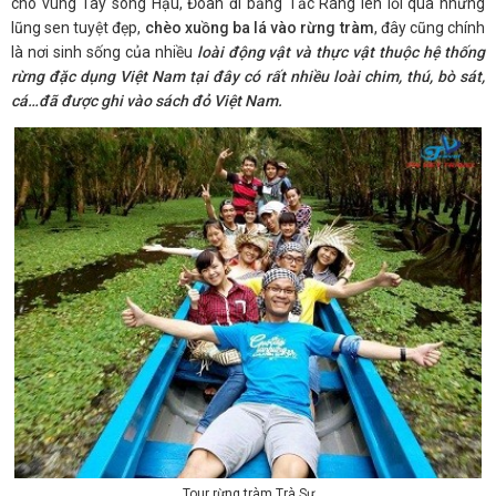
cho vùng Tây sông Hậu, Đoàn đi bằng Tắc Ráng len lỏi qua những
lũng sen tuyệt đẹp,
chèo xuồng ba lá vào rừng tràm
, đây cũng chính
là nơi sinh sống của nhiều
loài động vật và thực vật thuộc hệ thống
rừng đặc dụng Việt Nam tại đây có rất nhiều loài chim, thú, bò sát,
cá…đã được ghi vào sách đỏ Việt Nam.
Tour rừng tràm Trà Sư