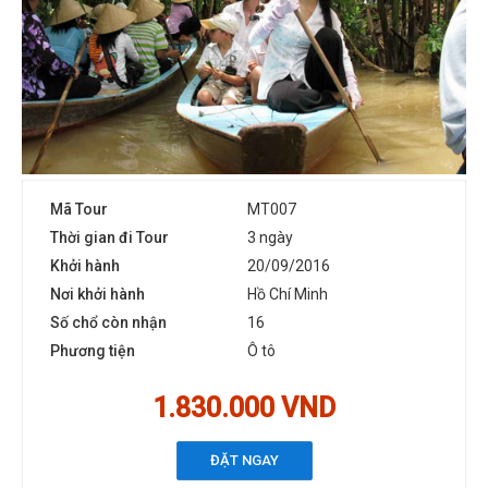
Mã Tour
MT007
Thời gian đi Tour
3 ngày
Khởi hành
20/09/2016
Nơi khởi hành
Hồ Chí Minh
Số chổ còn nhận
16
Phương tiện
Ô tô
1.830.000 VND
ĐẶT NGAY