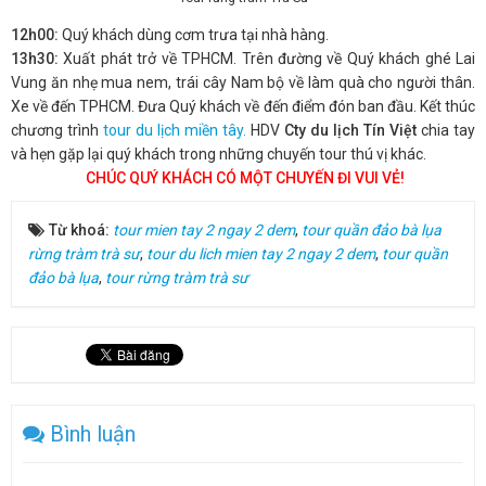
12h00:
Quý khách dùng cơm trưa tại nhà hàng.
13h30:
Xuất phát trở về TPHCM. Trên đường về Quý khách ghé Lai
Vung ăn nhẹ mua nem, trái cây Nam bộ về làm quà cho người thân.
Xe về đến TPHCM. Đưa Quý khách về đến điểm đón ban đầu. Kết thúc
chương trình
tour du lịch miền tây.
HDV
Cty du lịch Tín Việt
chia tay
và hẹn gặp lại quý khách trong những chuyến tour thú vị khác.
CHÚC QUÝ KHÁCH CÓ MỘT CHUYẾN ĐI VUI VẺ!
Từ khoá:
tour mien tay 2 ngay 2 dem
,
tour quần đảo bà lụa
rừng tràm trà sư
,
tour du lich mien tay 2 ngay 2 dem
,
tour quần
đảo bà lụa
,
tour rừng tràm trà sư
Bình luận