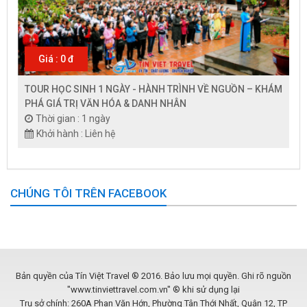
Giá : 0 đ
TOUR HỌC SINH 1 NGÀY - HÀNH TRÌNH VỀ NGUỒN – KHÁM
PHÁ GIÁ TRỊ VĂN HÓA & DANH NHÂN
Thời gian : 1 ngày
Khởi hành : Liên hệ
CHÚNG TÔI TRÊN FACEBOOK
Bản quyền của Tín Việt Travel ® 2016. Bảo lưu mọi quyền. Ghi rõ nguồn
"www.tinviettravel.com.vn" ® khi sử dụng lại
Trụ sở chính: 260A Phan Văn Hớn, Phường Tân Thới Nhất, Quận 12, TP