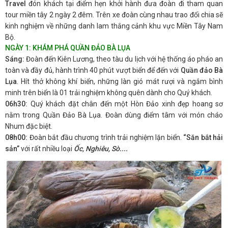
Travel
đón khách tại điểm hẹn khởi hành đưa đoàn đi tham quan
tour miền tây 2 ngày 2 đêm. Trên xe đoàn cùng nhau trao đổi chia sẽ
kinh nghiệm về những danh lam thắng cảnh khu vực Miền Tây Nam
Bộ.
NGÀY 1: KHÁM PHÁ QUẦN ĐẢO BÀ LỤA
Sáng:
Đoàn đến Kiên Lương, theo tàu du lịch với hệ thống áo pháo an
toàn và đầy đủ, hành trình 40 phút vượt biển để đến với
Quần đảo Bà
Lụa
. Hít thở không khí biển, những làn gió mát rượi và ngắm bình
minh trên biển là 01 trải nghiệm không quên dành cho Quý khách.
06h30:
Quý khách đặt chân đến một Hòn Đảo xinh đẹp hoang sơ
nằm trong Quần Đảo Bà Lụa. Đoàn dùng điểm tâm với món cháo
Nhum đặc biệt.
08h00:
Đoàn bắt đầu chương trình trải nghiệm lặn biển.
“Săn bắt hải
sản”
với rất nhiều loại
Ố
c,
Nghiêu, Sò....