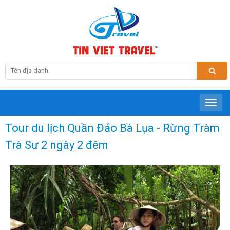
Tour du lịch Quần Đảo Bà Lụa - Rừng Tràm
Trà Sư 2 ngày 2 đêm