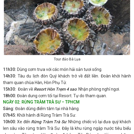
Tour đảo Bà Lụa
11h30:
Dùng cơm trưa với các món hải sản tươi sống.
14h30:
Tàu du lịch đón Quý khách trở về đất liền. Đoàn khởi hành
tham quan chùa Hàn, Hòn Phụ Tử.
15h30:
Đoàn về
Resort Hòn Trẹm 4 sao
. Nhận phòng nghỉ ngơi.
18h00:
Đoàn dung cơm tối tại Resort. Tự do tham quan.
NGÀY 02: RỪNG TRÀM TRÀ SƯ – TPHCM
Sáng:
Đoàn dùng điểm tâm tại nhà hàng.
07h45:
Khởi hành đi Rừng Tràm Trà Sư.
10h00:
Xe đến
Rừng Tràm Trà Sư
. Những chiếc vỏ lại đưa quý khách
len sâu vào rừng tràm Trà Sư. Đây là khu rừng ngập nước tiêu biểu