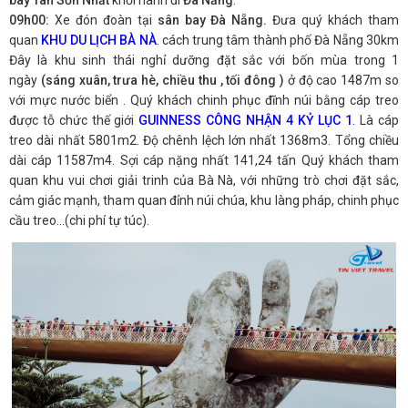
bay Tân Sơn Nhất
khởi hành đi
Đà Nẵng
.
09h00:
Xe đón đoàn tại
sân bay Đà Nẵng.
Đưa quý khách tham
quan
KHU DU LỊCH BÀ NÀ
.
cách trung tâm thành phố Đà Nẵng 30km
Đây là khu sinh thái nghỉ dưỡng đặt sắc với bốn mùa trong 1
ngày
(sáng xuân, trưa hè, chiều thu , tối đông )
ở độ cao 1487m so
với mực nước biển . Quý khách chinh phục đĩnh núi bằng cáp treo
được tỗ chức thế giới
GUINNESS CÔNG NHẬN 4 KỶ LỤC 1
.
Là cáp
treo dài nhất 5801m2. Độ chênh lệch lớn nhất 1368m3. Tổng chiều
dài cáp 11587m4. Sợi cáp nặng nhất 141,24 tấn Quý khách tham
quan khu vui chơi giải trinh của Bà Nà, với những trò chơi đặt sắc,
cảm giác mạnh, tham quan đỉnh núi chúa, khu làng pháp, chinh phục
cầu treo…(chi phí tự túc).