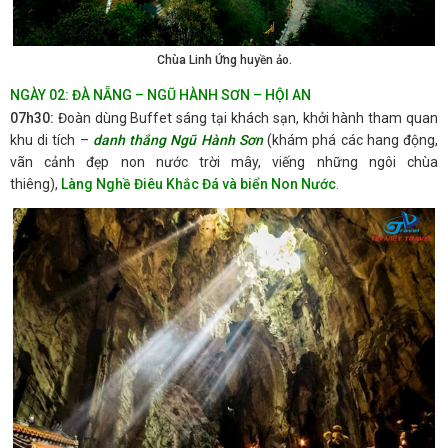
Chùa Linh Ứng huyền ảo.
NGÀY 02: ĐÀ NẴNG – NGŨ HÀNH SƠN – HỘI AN
07h30:
Đoàn dùng Buffet sáng tại khách sạn, khởi hành tham quan
khu di tích –
danh thắng Ngũ Hành Sơn
(khám phá các hang động,
vãn cảnh đẹp non nước trời mây, viếng những ngôi chùa
thiêng),
Làng Nghề Điêu Khắc Đá và biển Non Nước
.