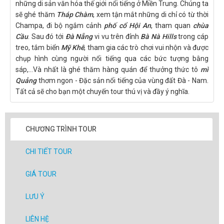
những di sản văn hóa thế giới nổi tiếng ở Miền Trung. Chúng ta
sẽ ghé thăm
Tháp Chàm
, xem tận mắt những di chỉ có từ thời
Champa, đi bộ ngắm cảnh
phố cổ Hội An
, tham quan
chùa
Cầu
. Sau đó tới
Đà Nẵng
vi vu trên đỉnh
Bà Nà Hills
trong cáp
treo, tắm biển
Mỹ Khê
, tham gia các trò chơi vui nhộn và được
chụp hình cùng người nổi tiếng qua các bức tượng bằng
sáp,...Và nhất là ghé thăm hàng quán để thưởng thức tô
mì
Quảng
thơm ngon - Đặc sản nổi tiếng của vùng đất Đà - Nam.
Tất cả sẽ cho bạn một chuyến tour thú vị và đầy ý nghĩa.
CHƯƠNG TRÌNH TOUR
CHI TIẾT TOUR
GIÁ TOUR
LƯU Ý
LIÊN HỆ