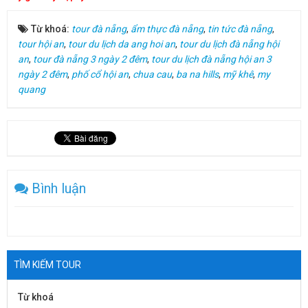
Từ khoá:
tour đà nẵng
,
ẩm thực đà nẵng
,
tin tức đà nẵng
,
tour hội an
,
tour du lịch da ang hoi an
,
tour du lịch đà nẵng hội
an
,
tour đà nẵng 3 ngày 2 đêm
,
tour du lịch đà nẵng hội an 3
ngày 2 đêm
,
phố cổ hội an
,
chua cau
,
ba na hills
,
mỹ khê
,
my
quang
Bình luận
TÌM KIẾM TOUR
Từ khoá