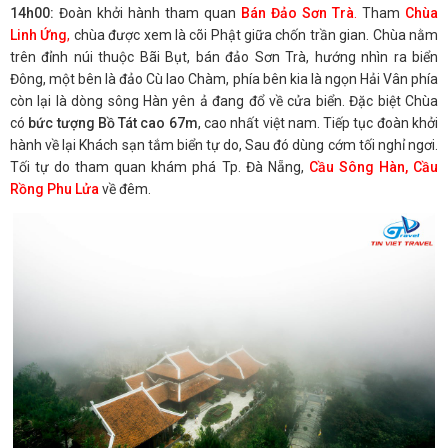
14h00:
Đoàn khởi hành tham quan
Bán Đảo Sơn Trà
.
Tham
Chùa
Linh Ứng
,
chùa được xem là cõi Phật giữa chốn trần gian. Chùa nằm
trên đỉnh núi thuộc Bãi Bụt, bán đảo Sơn Trà, hướng nhìn ra biển
Đông, một bên là đảo Cù lao Chàm, phía bên kia là ngọn Hải Vân phía
còn lại là dòng sông Hàn yên ả đang đổ về cửa biển. Đặc biệt Chùa
có
bức tượng Bồ Tát cao 67m
, cao nhất việt nam. Tiếp tục đoàn khởi
hành về lại Khách sạn tắm biển tự do, Sau đó dùng cớm tối nghỉ ngơi.
Tối tự do tham quan khám phá Tp. Đà Nẵng,
Cầu Sông Hàn, Cầu
Rồng Phu Lửa
về đêm.