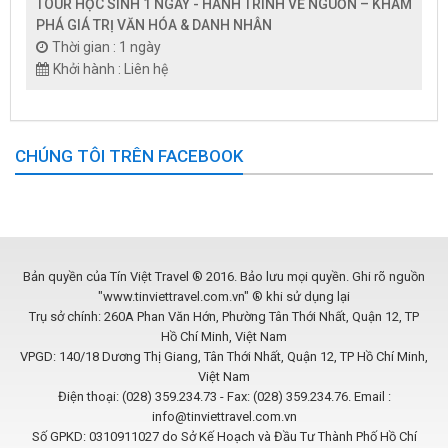
TOUR HỌC SINH 1 NGÀY - HÀNH TRÌNH VỀ NGUỒN – KHÁM
PHÁ GIÁ TRỊ VĂN HÓA & DANH NHÂN
Thời gian : 1 ngày
Khởi hành : Liên hệ
CHÚNG TÔI TRÊN FACEBOOK
Bản quyền của Tín Việt Travel ® 2016. Bảo lưu mọi quyền. Ghi rõ nguồn
"www.tinviettravel.com.vn" ® khi sử dụng lại
Trụ sở chính: 260A Phan Văn Hớn, Phường Tân Thới Nhất, Quận 12, TP
Hồ Chí Minh, Việt Nam
VPGD: 140/18 Dương Thị Giang, Tân Thới Nhất, Quận 12, TP Hồ Chí Minh,
Việt Nam
Điện thoại: (028) 359.234.73 - Fax: (028) 359.234.76. Email :
info@tinviettravel.com.vn
Số GPKD: 0310911027 do Sở Kế Hoạch và Đầu Tư Thành Phố Hồ Chí