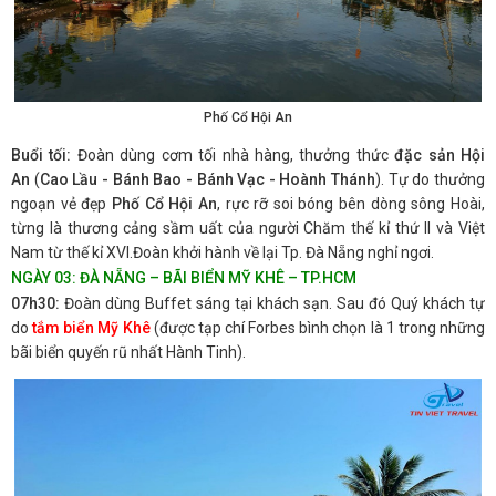
Phố Cổ Hội An
Buổi tối:
Đoàn dùng cơm tối nhà hàng, thưởng thức
đặc sản Hội
An
(
Cao Lầu - Bánh Bao - Bánh Vạc - Hoành Thánh
). Tự do thưởng
ngoạn vẻ đẹp
Phố Cổ Hội An
, rực rỡ soi bóng bên dòng sông Hoài,
từng là thương cảng sầm uất của người Chăm thế kỉ thứ II và Việt
Nam từ thế kỉ XVI.Đoàn khởi hành về lại Tp. Đà Nẵng nghỉ ngơi.
NGÀY 03: ĐÀ NẴNG – BÃI BIỂN MỸ KHÊ – TP.HCM
07h30:
Đoàn dùng Buffet sáng tại khách sạn. Sau đó Quý khách tự
do
tắm biển Mỹ Khê
(được tạp chí Forbes bình chọn là 1 trong những
bãi biển quyến rũ nhất Hành Tinh).