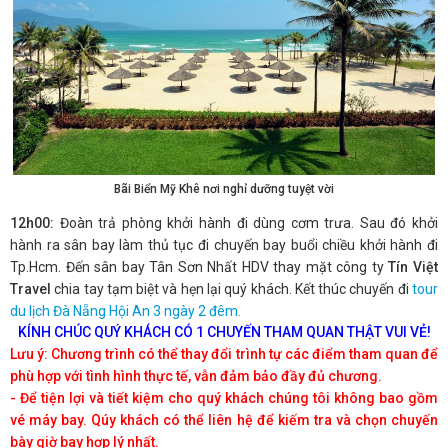
Bãi Biển Mỹ Khê nơi nghỉ dưỡng tuyệt vời
12h00:
Đoàn trả phòng khởi hành đi dùng cơm trưa. Sau đó khởi
hành ra sân bay làm thủ tục đi chuyến bay buổi chiều khởi hành đi
Tp.Hcm. Đến sân bay Tân Sơn Nhất HDV thay mặt công ty
Tín Việt
Travel
chia tay tạm biệt và hẹn lại quý khách. Kết thúc chuyến đi
tour
du lịch Đà Nẵng Hội An 3 ngày 2 đêm.
KÍNH CHÚC QUÝ KHÁCH CÓ 1 CHUYẾN THAM QUAN THẬT VUI VẺ!
Lưu ý: Chương trình có thể thay đổi trình tự các điểm tham quan để
phù hợp với tình hình thực tế, vẫn đảm bảo đầy đủ chương.
- Để tiện lợi và tiết kiệm cho quý khách chúng tôi không bao gồm
vé máy bay. Qúy khách có thể liên hệ để kiếm tra và chọn chuyến
bày giờ bay hợp lý nhất.