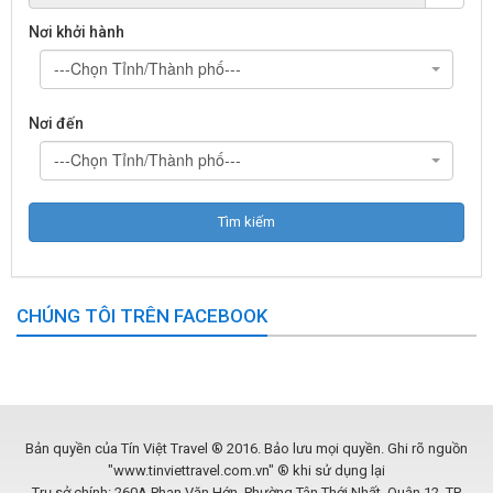
Nơi khởi hành
---Chọn Tỉnh/Thành phố---
Nơi đến
---Chọn Tỉnh/Thành phố---
CHÚNG TÔI TRÊN FACEBOOK
Bản quyền của Tín Việt Travel ® 2016. Bảo lưu mọi quyền. Ghi rõ nguồn
"www.tinviettravel.com.vn" ® khi sử dụng lại
Trụ sở chính: 260A Phan Văn Hớn, Phường Tân Thới Nhất, Quận 12, TP