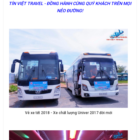
TÍN VIỆT TRAVEL - ĐỒNG HÀNH CÙNG QUÝ KHÁCH TRÊN MỌI
NẺO ĐƯỜNG!
Vé xe tết 2018 - Xe chất lượng Univer 2017 đời mới