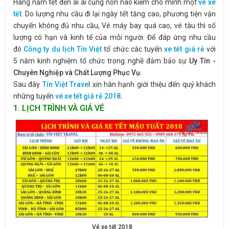
Hàng năm tết đến ai ai cũng nôn nao kiếm cho mình một
vé xe
tết
. Do lượng nhu cầu đi lại ngày tết tăng cao, phương tiện vận
chuyến không đủ nhu cầu, Vé máy bay quá cao, vé tàu thì số
lượng có hạn và kinh tế của mỗi người. Để đáp ứng nhu cầu
đó
Công ty du lịch Tín Việt
tổ chức các tuyến
xe tết giá rẻ
với
5 năm kinh nghiệm tổ chức trong nghề đảm bảo sự
Uy Tín -
Chuyên Nghiệp và Chất Lượng Phục Vụ.
Sau đây
Tín Việt Trave
l xin hân hạnh giới thiệu đến quý khách
những tuyến
vé xe tết giá rẻ 2018
.
1. LỊCH TRÌNH VÀ GIÁ VÉ
Vé xe tết 2018