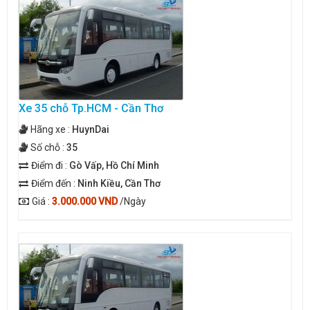
Xe 35 chỗ Tp.HCM - Cần Thơ
Hãng xe :
HuynDai
Số chỗ :
35
Điểm đi :
Gò Vấp, Hồ Chí Minh
Điểm đến :
Ninh Kiều, Cần Thơ
Giá :
3.000.000 VND
/Ngày