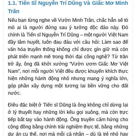
1.1. Tiến Sĩ Nguyễn Trí Dũng Và Giấc Mơ Minh 
Trân
Nếu bạn từng nghe về Vườn Minh Trân, chắc hẳn sẽ tò 
mò ai là người đứng sau ý tưởng độc đáo này. Đó 
chính là Tiến sĩ Nguyễn Trí Dũng – một người Việt Nam 
đầy tâm huyết, luôn đau đáu với câu hỏi: Làm sao để 
văn hóa truyền thống không chỉ được gìn giữ mà còn 
phát triển mạnh mẽ trong thời đại công nghệ? Từ trăn 
trở ấy, ông đã khởi xướng “Vườn ươm Giấc Mơ Việt 
Nam”, nơi mỗi người Việt đều được khuyến khích thực 
hiện những hành động nhỏ nhưng mang ý nghĩa lớn, 
góp phần xây dựng một tương lai bền vững cho đất 
nước.
Điều đặc biệt ở Tiến sĩ Dũng là ông không chỉ dừng lại 
ở lý thuyết hay những lời kêu gọi suông, mà còn trực 
tiếp bắt tay vào hành động. Ông truyền cảm hứng cho 
cộng đồng bằng chính trải nghiệm thực tế, bằng những 
dự án cụ thể, nơi mà mỗi cá nhân – dù là trẻ nhỏ hay 