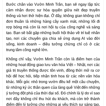
Bước chân vào Vườn Minh Trân, bạn sẽ ngay lập tức 
cảm nhận được sự hòa quyện giữa nét đẹp truyền 
thống và hơi thở hiện đại. Ở đây, không gian không chỉ 
đơn thuần là những hàng cây xanh mát, những lối đi 
rợp bóng mà còn là nơi hội tụ của công nghệ và sáng 
tạo. Bạn sẽ bắt gặp những buổi hội thảo về trí tuệ nhân 
tạo, nơi các chuyên gia chia sẻ ứng dụng AI vào đời 
sống, kinh doanh – điều tưởng chừng chỉ có ở các 
trung tâm công nghệ lớn.
Không chỉ vậy, Vườn Minh Trân còn là điểm hẹn của 
những hoạt động giao lưu văn hóa Việt – Nhật, nơi các 
giá trị truyền thống được tôn vinh, đồng thời mở ra cơ 
hội để học hỏi, tiếp nhận tinh hoa từ các nền văn hóa 
khác. Mỗi góc nhỏ trong vườn đều kể một câu chuyện, 
từ những ký ức thân quen của làng quê Việt đến những 
ý tưởng đột phá của thời đại số. Đó chính là lý do vì sao 
nơi đây không chỉ thu hút du khách, mà còn trở thành 
điểm đến lý tưởng cho những ai yêu thích sự sáng tạo, 