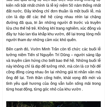
kiện nổi bật nhất chính là lễ kỷ niệm 50 năm thống nhất 
đất nước. Đây không chỉ đơn thuần là một buổi lễ, mà 
còn là dịp để các thế hệ cùng nhau nhìn lại chặng 
đường đã qua, tri ân những người đi trước và truyền 
lửa cho thế hệ trẻ. Không khí trang nghiêm, xúc động và 
đầy tự hào lan tỏa khắp khu vườn, để lại trong lòng mỗi 
người tham dự những cảm xúc khó quên.
Bên cạnh đó, Vườn Minh Trân còn tổ chức các buổi lễ 
tưởng niệm Tiến sĩ Nguyễn Trí Dũng – người sáng lập 
và truyền cảm hứng cho biết bao thế hệ. Những buổi lễ 
này không chỉ là dịp để tưởng nhớ, mà còn là cơ hội để 
cộng đồng cùng nhau ôn lại những giá trị nhân văn mà 
ông để lại. Tinh thần cống hiến, khát vọng đổi mới và 
tình yêu quê hương của ông vẫn luôn sống mãi trong 
từng hoạt động, từng góc nhỏ của khu vườn .