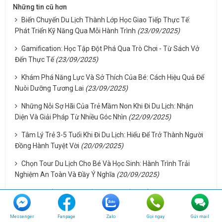
Những tin cũ hơn
Biến Chuyến Du Lịch Thành Lớp Học Giao Tiếp Thực Tế:
Phát Triển Kỹ Năng Qua Mỗi Hành Trình
(23/09/2025)
Gamification: Học Tập Đột Phá Qua Trò Chơi - Từ Sách Vở
Đến Thực Tế
(23/09/2025)
Khám Phá Năng Lực Và Sở Thích Của Bé: Cách Hiệu Quả Để
Nuôi Dưỡng Tương Lai
(23/09/2025)
Những Nỗi Sợ Hãi Của Trẻ Mầm Non Khi Đi Du Lịch: Nhận
Diện Và Giải Pháp Từ Nhiều Góc Nhìn
(22/09/2025)
Tâm Lý Trẻ 3-5 Tuổi Khi Đi Du Lịch: Hiểu Để Trở Thành Người
Đồng Hành Tuyệt Vời
(20/09/2025)
Chọn Tour Du Lịch Cho Bé Và Học Sinh: Hành Trình Trải
Nghiệm An Toàn Và Đầy Ý Nghĩa
(20/09/2025)
Phan Thiết Tự Túc - Trải Nghiệm Miền Biển Độc Lạ Với Ngân
Sách Siêu Tiết Kiệm
(14/09/2025)
Messenger
Fanpage
Zalo
Gọi ngay
Gửi mail
Ẩm Thực Phan Thiết - Cuộc Phiêu Lưu Của Vị Giác Giữa