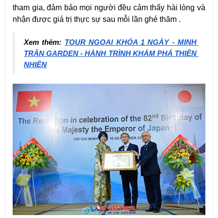
tham gia, đảm bảo mọi người đều cảm thấy hài lòng và 
nhận được giá trị thực sự sau mỗi lần ghé thăm .
Xem thêm: 
TOUR NGOẠI KHÓA 1 NGÀY - MINH 
TRÂN GARDEN - HÀNH TRÌNH KHÁM PHÁ THIÊN 
NHIÊN