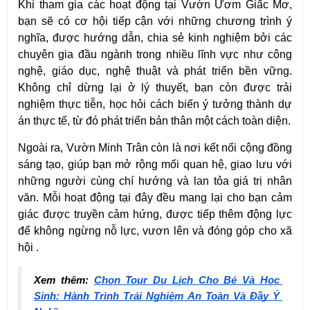
Khi tham gia các hoạt động tại Vườn Ươm Giấc Mơ, 
bạn sẽ có cơ hội tiếp cận với những chương trình ý 
nghĩa, được hướng dẫn, chia sẻ kinh nghiệm bởi các 
chuyên gia đầu ngành trong nhiều lĩnh vực như công 
nghệ, giáo dục, nghệ thuật và phát triển bền vững. 
Không chỉ dừng lại ở lý thuyết, bạn còn được trải 
nghiệm thực tiễn, học hỏi cách biến ý tưởng thành dự 
án thực tế, từ đó phát triển bản thân một cách toàn diện.
Ngoài ra, Vườn Minh Trân còn là nơi kết nối cộng đồng 
sáng tạo, giúp bạn mở rộng mối quan hệ, giao lưu với 
những người cùng chí hướng và lan tỏa giá trị nhân 
văn. Mỗi hoạt động tại đây đều mang lại cho bạn cảm 
giác được truyền cảm hứng, được tiếp thêm động lực 
để không ngừng nỗ lực, vươn lên và đóng góp cho xã 
hội .
Xem thêm: 
Chọn Tour Du Lịch Cho Bé Và Học 
Sinh: Hành Trình Trải Nghiệm An Toàn Và Đầy Ý 