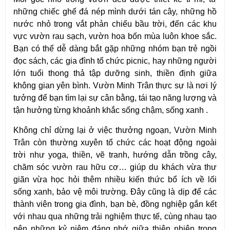
những chiếc ghế đá nép mình dưới tán cây, những hồ 
nước nhỏ trong vắt phản chiếu bầu trời, đến các khu 
vực vườn rau sạch, vườn hoa bốn mùa luôn khoe sắc. 
Bạn có thể dễ dàng bắt gặp những nhóm bạn trẻ ngồi 
đọc sách, các gia đình tổ chức picnic, hay những người 
lớn tuổi thong thả tập dưỡng sinh, thiền định giữa 
không gian yên bình. Vườn Minh Trân thực sự là nơi lý 
tưởng để bạn tìm lại sự cân bằng, tái tạo năng lượng và 
tận hưởng từng khoảnh khắc sống chậm, sống xanh .
Không chỉ dừng lại ở việc thưởng ngoạn, Vườn Minh 
Trân còn thường xuyên tổ chức các hoạt động ngoài 
trời như yoga, thiền, vẽ tranh, hướng dẫn trồng cây, 
chăm sóc vườn rau hữu cơ… giúp du khách vừa thư 
giãn vừa học hỏi thêm nhiều kiến thức bổ ích về lối 
sống xanh, bảo vệ môi trường. Đây cũng là dịp để các 
thành viên trong gia đình, bạn bè, đồng nghiệp gắn kết 
với nhau qua những trải nghiệm thực tế, cùng nhau tạo 
nên những kỷ niệm đáng nhớ giữa thiên nhiên trong 