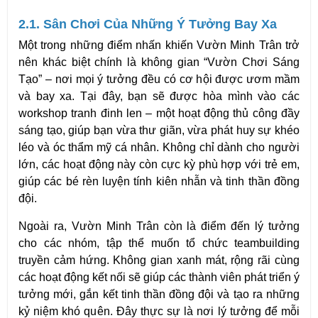
2.1. Sân Chơi Của Những Ý Tưởng Bay Xa
Một trong những điểm nhấn khiến Vườn Minh Trân trở 
nên khác biệt chính là không gian “Vườn Chơi Sáng 
Tạo” – nơi mọi ý tưởng đều có cơ hội được ươm mầm 
và bay xa. Tại đây, bạn sẽ được hòa mình vào các 
workshop tranh đinh len – một hoạt động thủ công đầy 
sáng tạo, giúp bạn vừa thư giãn, vừa phát huy sự khéo 
léo và óc thẩm mỹ cá nhân. Không chỉ dành cho người 
lớn, các hoạt động này còn cực kỳ phù hợp với trẻ em, 
giúp các bé rèn luyện tính kiên nhẫn và tinh thần đồng 
đội.
Ngoài ra, Vườn Minh Trân còn là điểm đến lý tưởng 
cho các nhóm, tập thể muốn tổ chức teambuilding 
truyền cảm hứng. Không gian xanh mát, rộng rãi cùng 
các hoạt động kết nối sẽ giúp các thành viên phát triển ý 
tưởng mới, gắn kết tinh thần đồng đội và tạo ra những 
kỷ niệm khó quên. Đây thực sự là nơi lý tưởng để mỗi 