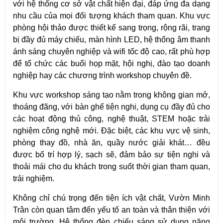
với hệ thống cơ sở vật chất hiện đại, đáp ứng đa dạng 
nhu cầu của mọi đối tượng khách tham quan. Khu vực 
phòng hội thảo được thiết kế sang trọng, rộng rãi, trang 
bị đầy đủ máy chiếu, màn hình LED, hệ thống âm thanh 
ánh sáng chuyên nghiệp và wifi tốc độ cao, rất phù hợp 
để tổ chức các buổi họp mặt, hội nghị, đào tạo doanh 
nghiệp hay các chương trình workshop chuyên đề.
Khu vực workshop sáng tạo nằm trong không gian mở, 
thoáng đãng, với bàn ghế tiện nghi, dụng cụ đầy đủ cho 
các hoạt động thủ công, nghệ thuật, STEM hoặc trải 
nghiệm công nghệ mới. Đặc biệt, các khu vực vệ sinh, 
phòng thay đồ, nhà ăn, quầy nước giải khát… đều 
được bố trí hợp lý, sạch sẽ, đảm bảo sự tiện nghi và 
thoải mái cho du khách trong suốt thời gian tham quan, 
trải nghiệm.
Không chỉ chú trọng đến tiện ích vật chất, Vườn Minh 
Trân còn quan tâm đến yếu tố an toàn và thân thiện với 
môi trường. Hệ thống đèn chiếu sáng sử dụng năng 