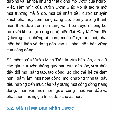
dưỡng và lan tỏa những “hạt giống mơ ước” của người 
Việt. Tầm nhìn của Vườn Ươm Giấc Mơ là tạo ra một 
môi trường mà ở đó, mỗi cá nhân đều được khuyến 
khích phát huy tiềm năng sáng tạo, biến ý tưởng thành 
hiện thực dựa trên nền tảng văn hóa truyền thống kết 
hợp với khoa học công nghệ hiện đại. Đây là điểm đến 
lý tưởng cho những ai mong muốn được học hỏi, phát 
triển bản thân và đóng góp vào sự phát triển bền vững 
của cộng đồng.
Sứ mệnh của Vườn Minh Trân là vừa bảo tồn, gìn giữ 
các giá trị truyền thống quý báu của dân tộc, vừa thúc 
đẩy đổi mới sáng tạo, tạo động lực cho thế hệ trẻ dám 
nghĩ, dám làm. Mỗi hoạt động, mỗi chương trình tại đây 
đều hướng đến mục tiêu xây dựng một cộng đồng năng 
động, nhân văn, nơi mọi người cùng nhau vun đắp và 
phát triển những giá trị tốt đẹp cho xã hội .
5.2. Giá Trị Mà Bạn Nhận Được