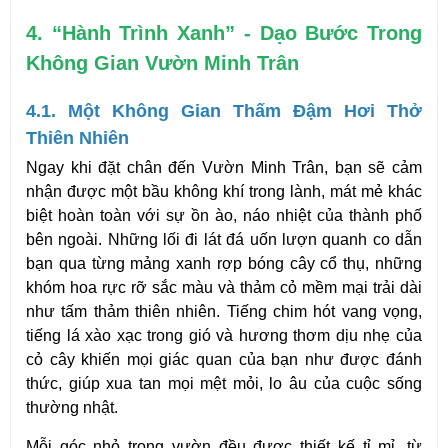
4. “Hành Trình Xanh” - Dạo Bước Trong 
Không Gian Vườn Minh Trân
4.1. Một Không Gian Thấm Đậm Hơi Thở 
Thiên Nhiên
Ngay khi đặt chân đến Vườn Minh Trân, bạn sẽ cảm 
nhận được một bầu không khí trong lành, mát mẻ khác 
biệt hoàn toàn với sự ồn ào, náo nhiệt của thành phố 
bên ngoài. Những lối đi lát đá uốn lượn quanh co dẫn 
bạn qua từng mảng xanh rợp bóng cây cổ thụ, những 
khóm hoa rực rỡ sắc màu và thảm cỏ mềm mại trải dài 
như tấm thảm thiên nhiên. Tiếng chim hót vang vọng, 
tiếng lá xào xạc trong gió và hương thơm dịu nhẹ của 
cỏ cây khiến mọi giác quan của bạn như được đánh 
thức, giúp xua tan mọi mệt mỏi, lo âu của cuộc sống 
thường nhật.
Mỗi góc nhỏ trong vườn đều được thiết kế tỉ mỉ, từ 