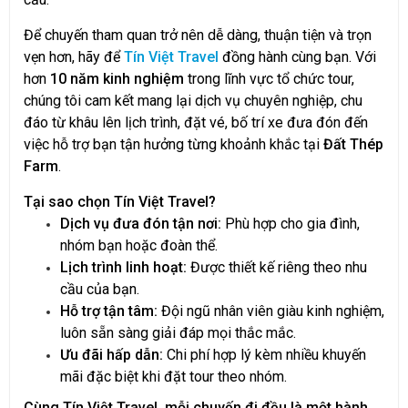
Để chuyến tham quan trở nên dễ dàng, thuận tiện và trọn
vẹn hơn, hãy để
Tín Việt Travel
đồng hành cùng bạn. Với
hơn
10 năm kinh nghiệm
trong lĩnh vực tổ chức tour,
chúng tôi cam kết mang lại dịch vụ chuyên nghiệp, chu
đáo từ khâu lên lịch trình, đặt vé, bố trí xe đưa đón đến
việc hỗ trợ bạn tận hưởng từng khoảnh khắc tại
Đất Thép
Farm
.
Tại sao chọn Tín Việt Travel?
Dịch vụ đưa đón tận nơi:
Phù hợp cho gia đình,
nhóm bạn hoặc đoàn thể.
Lịch trình linh hoạt:
Được thiết kế riêng theo nhu
cầu của bạn.
Hỗ trợ tận tâm:
Đội ngũ nhân viên giàu kinh nghiệm,
luôn sẵn sàng giải đáp mọi thắc mắc.
Ưu đãi hấp dẫn:
Chi phí hợp lý kèm nhiều khuyến
mãi đặc biệt khi đặt tour theo nhóm.
Cùng Tín Việt Travel, mỗi chuyến đi đều là một hành