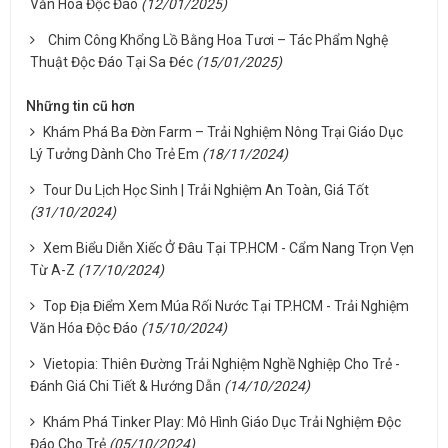
Văn Hóa Độc Đáo
(12/01/2025)
Chim Công Khổng Lồ Bằng Hoa Tươi – Tác Phẩm Nghệ
Thuật Độc Đáo Tại Sa Đéc
(15/01/2025)
Những tin cũ hơn
Khám Phá Ba Đờn Farm – Trải Nghiệm Nông Trại Giáo Dục
Lý Tưởng Dành Cho Trẻ Em
(18/11/2024)
Tour Du Lịch Học Sinh | Trải Nghiệm An Toàn, Giá Tốt
(31/10/2024)
Xem Biểu Diễn Xiếc Ở Đâu Tại TP.HCM - Cẩm Nang Trọn Vẹn
Từ A-Z
(17/10/2024)
Top Địa Điểm Xem Múa Rối Nước Tại TP.HCM - Trải Nghiệm
Văn Hóa Độc Đáo
(15/10/2024)
Vietopia: Thiên Đường Trải Nghiệm Nghề Nghiệp Cho Trẻ -
Đánh Giá Chi Tiết & Hướng Dẫn
(14/10/2024)
Khám Phá Tinker Play: Mô Hình Giáo Dục Trải Nghiệm Độc
Đáo Cho Trẻ
(05/10/2024)