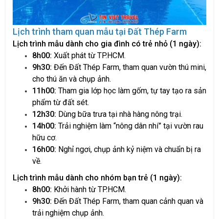
Lịch trình tham quan mẫu tại Đất Thép Farm
Lịch trình mẫu dành cho gia đình có trẻ nhỏ (1 ngày):
8h00:
Xuất phát từ TP.HCM.
9h30:
Đến Đất Thép Farm, tham quan vườn thú mini,
cho thú ăn và chụp ảnh.
11h00:
Tham gia lớp học làm gốm, tự tay tạo ra sản
phẩm từ đất sét.
12h30:
Dùng bữa trưa tại nhà hàng nông trại.
14h00:
Trải nghiệm làm “nông dân nhí” tại vườn rau
hữu cơ.
16h00:
Nghỉ ngơi, chụp ảnh kỷ niệm và chuẩn bị ra
về.
Lịch trình mẫu dành cho nhóm bạn trẻ (1 ngày):
8h00:
Khởi hành từ TP.HCM.
9h30:
Đến Đất Thép Farm, tham quan cảnh quan và
trải nghiệm chụp ảnh.