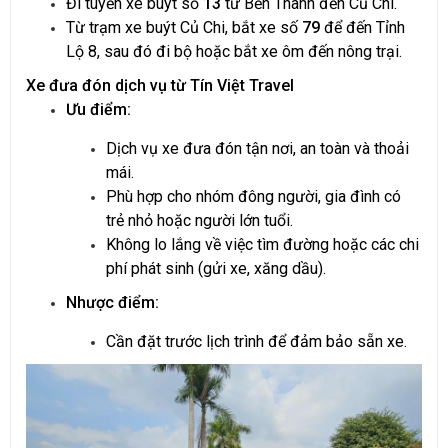
Đi tuyến xe buýt số
13
từ Bến Thành đến Củ Chi.
Từ trạm xe buýt Củ Chi, bắt xe số
79
để đến Tỉnh
Lộ 8, sau đó đi bộ hoặc bắt xe ôm đến nông trại.
Xe đưa đón dịch vụ từ Tín Việt Travel
Ưu điểm:
Dịch vụ xe đưa đón tận nơi, an toàn và thoải
mái.
Phù hợp cho nhóm đông người, gia đình có
trẻ nhỏ hoặc người lớn tuổi.
Không lo lắng về việc tìm đường hoặc các chi
phí phát sinh (gửi xe, xăng dầu).
Nhược điểm:
Cần đặt trước lịch trình để đảm bảo sẵn xe.