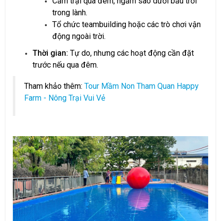
Cắm trại qua đêm, ngắm sao dưới bầu trời
trong lành.
Tổ chức teambuilding hoặc các trò chơi vận
động ngoài trời.
Thời gian:
Tự do, nhưng các hoạt động cần đặt
trước nếu qua đêm.
Tham khảo thêm:
Tour Mầm Non Tham Quan Happy
Farm - Nông Trại Vui Vẻ