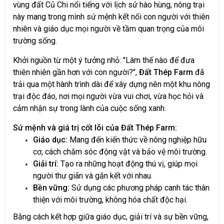
vùng đất Củ Chi nổi tiếng với lịch sử hào hùng, nông trại
này mang trong mình sứ mệnh kết nối con người với thiên
nhiên và giáo dục mọi người về tầm quan trọng của môi
trường sống.
Khởi nguồn từ một ý tưởng nhỏ: "Làm thế nào để đưa
thiên nhiên gần hơn với con người?",
Đất Thép Farm
đã
trải qua một hành trình dài để xây dựng nên một khu nông
trại độc đáo, nơi mọi người vừa vui chơi, vừa học hỏi và
cảm nhận sự trong lành của cuộc sống xanh.
Sứ mệnh và giá trị cốt lõi của Đất Thép Farm:
Giáo dục:
Mang đến kiến thức về nông nghiệp hữu
cơ, cách chăm sóc động vật và bảo vệ môi trường.
Giải trí:
Tạo ra những hoạt động thú vị, giúp mọi
người thư giãn và gắn kết với nhau.
Bền vững:
Sử dụng các phương pháp canh tác thân
thiện với môi trường, không hóa chất độc hại.
Bằng cách kết hợp giữa giáo dục, giải trí và sự bền vững,