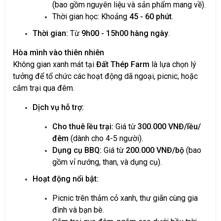
(bao gồm nguyên liệu và sản phẩm mang về).
Thời gian học: Khoảng
45 - 60 phút
.
Thời gian:
Từ
9h00 - 15h00 hàng ngày
.
Hòa mình vào thiên nhiên
Không gian xanh mát tại
Đất Thép Farm
là lựa chọn lý
tưởng để tổ chức các hoạt động dã ngoại, picnic, hoặc
cắm trại qua đêm.
Dịch vụ hỗ trợ:
Cho thuê lều trại:
Giá từ
300.000 VNĐ/lều/
đêm
(dành cho 4-5 người).
Dụng cụ BBQ:
Giá từ
200.000 VNĐ/bộ
(bao
gồm vỉ nướng, than, và dụng cụ).
Hoạt động nổi bật:
Picnic trên thảm cỏ xanh, thư giãn cùng gia
đình và bạn bè.