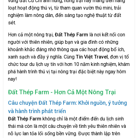
vùng đất Củ Chi anh hùng, nông trại này mang đến hàng
loạt hoạt động thú vị, từ tham quan vườn thú mini, trải
nghiệm làm nông dân, đến sáng tạo nghệ thuật từ đất
sét.
Hơn cả một nông trại,
Đất Thép Farm
là nơi kết nối con
người với thiên nhiên, giúp bạn và gia đình có những
khoảnh khắc đáng nhớ thông qua các hoạt động bổ ích,
xanh sạch và đầy ý nghĩa. Cùng
Tín Việt Travel
, đơn vị tổ
chức tour du lịch uy tín với hơn 10 năm kinh nghiệm, khám
phá hành trình thú vị tại nông trại đặc biệt này ngay hôm
nay!
Đất Thép Farm - Hơn Cả Một Nông Trại
Câu chuyện Đất Thép Farm: Khởi nguồn, ý tưởng
và hành trình phát triển
Đất Thép Farm
không chỉ là một điểm đến du lịch sinh
thái mà còn là một câu chuyện về tình yêu thiên nhiên và
nỗ lực lan tỏa lối sống bền vững. Được thành lập trên