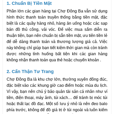
1. Chuẩn Bị Tiền Mặt
Phần lớn các gian hàng tại Chợ Đông Ba vẫn sử dụng 
hình thức thanh toán truyền thống bằng tiền mặt, đặc 
biệt là các quầy hàng nhỏ, hàng ăn uống hoặc các sạp 
bán đồ thủ công, vải vóc. Để việc mua sắm diễn ra 
thuận tiện, bạn nên chuẩn bị sẵn tiền mặt, ưu tiên tiền lẻ 
để dễ dàng thanh toán và thương lượng giá cả. Việc 
này không chỉ giúp bạn tiết kiệm thời gian mà còn tránh 
được những tình huống bất tiện khi các gian hàng 
không nhận thanh toán qua thẻ hoặc chuyển khoản .
2. Cẩn Thận Tư Trang
Chợ Đông Ba là khu chợ lớn, thường xuyên đông đúc, 
đặc biệt vào các khung giờ cao điểm hoặc mùa du lịch. 
Vì vậy, bạn nên chú ý bảo quản tài sản cá nhân như ví 
tiền, điện thoại, máy ảnh, túi xách… để tránh bị móc túi 
hoặc thất lạc đồ đạc. Một số lưu ý nhỏ là nên đeo balo 
phía trước, không để đồ giá trị ở túi ngoài và luôn kiểm 