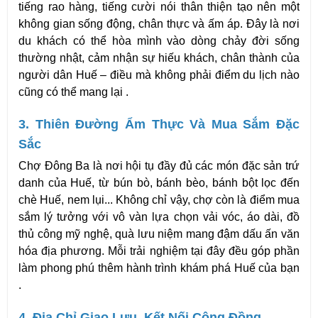
tiếng rao hàng, tiếng cười nói thân thiện tạo nên một 
không gian sống động, chân thực và ấm áp. Đây là nơi 
du khách có thể hòa mình vào dòng chảy đời sống 
thường nhật, cảm nhận sự hiếu khách, chân thành của 
người dân Huế – điều mà không phải điểm du lịch nào 
cũng có thể mang lại .
3. Thiên Đường Ẩm Thực Và Mua Sắm Đặc 
Sắc
Chợ Đông Ba là nơi hội tụ đầy đủ các món đặc sản trứ 
danh của Huế, từ bún bò, bánh bèo, bánh bột lọc đến 
chè Huế, nem lụi... Không chỉ vậy, chợ còn là điểm mua 
sắm lý tưởng với vô vàn lựa chọn vải vóc, áo dài, đồ 
thủ công mỹ nghệ, quà lưu niệm mang đậm dấu ấn văn 
hóa địa phương. Mỗi trải nghiệm tại đây đều góp phần 
làm phong phú thêm hành trình khám phá Huế của bạn 
.
4. Địa Chỉ Giao Lưu, Kết Nối Cộng Đồng