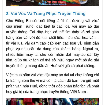
3. Vải Vóc Và Trang Phục Truyền Thống
Chợ Đông Ba còn nổi tiếng là “thiên đường vải vóc” 
của miền Trung, đặc biệt là các loại vải may áo dài 
truyền thống. Tại đây, bạn có thể tìm thấy vô số gian 
hàng bán vải với đủ loại chất liệu, màu sắc, hoa văn – 
từ vải lụa, vải gấm cao cấp đến các loại vải bình dân 
phục vụ nhu cầu đa dạng của khách hàng. Ngoài ra, 
nhiều tiệm may tại chợ còn nhận đặt may áo dài lấy 
liền, giúp du khách có thể sở hữu ngay một bộ áo dài 
truyền thống mang dấu ấn Huế với giá cả phải chăng.
Việc mua sắm vải vóc, đặt may áo dài tại chợ không chỉ 
là trải nghiệm thú vị mà còn là cách để bạn lưu giữ một 
phần văn hóa Huế, đồng thời góp phần bảo tồn và phát 
huy giá trị của trang phục truyền thống Việt Nam .