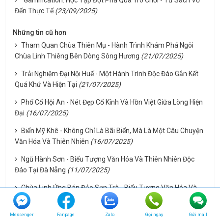
Gamification: Học Tập Đột Phá Qua Trò Chơi - Từ Sách Vở
Đến Thực Tế
(23/09/2025)
Những tin cũ hơn
Tham Quan Chùa Thiên Mụ - Hành Trình Khám Phá Ngôi
Chùa Linh Thiêng Bên Dòng Sông Hương
(21/07/2025)
Trải Nghiệm Đại Nội Huế - Một Hành Trình Độc Đáo Gắn Kết
Quá Khứ Và Hiện Tại
(21/07/2025)
Phố Cổ Hội An - Nét Đẹp Cổ Kính Và Hồn Việt Giữa Lòng Hiện
Đại
(16/07/2025)
Biển Mỹ Khê - Không Chỉ Là Bãi Biển, Mà Là Một Câu Chuyện
Văn Hóa Và Thiên Nhiên
(16/07/2025)
Ngũ Hành Sơn - Biểu Tượng Văn Hóa Và Thiên Nhiên Độc
Đáo Tại Đà Nẵng
(11/07/2025)
Chùa Linh Ứng Bán Đảo Sơn Trà - Biểu Tượng Văn Hóa Và
Tâm Linh Của Đà Nẵng
(11/07/2025)
Messenger
Fanpage
Zalo
Gọi ngay
Gửi mail
Đầm Thị Nại - Tuyệt Tác Thiên Nhiên Giữa Lòng Quy Nhơn