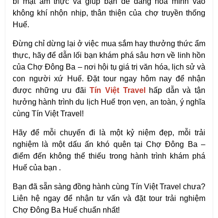
bí mật ẩm thực và giúp bạn dễ dàng hòa mình vào 
không khí nhộn nhịp, thân thiện của chợ truyền thống 
Huế.
Đừng chỉ dừng lại ở việc mua sắm hay thưởng thức ẩm 
thực, hãy để dẫn lối bạn khám phá sâu hơn về linh hồn 
của Chợ Đông Ba – nơi hội tụ giá trị văn hóa, lịch sử và 
con người xứ Huế. Đặt tour ngay hôm nay để nhận 
được những ưu đãi 
Tín Việt Travel
 hấp dẫn và tận 
hưởng hành trình du lịch Huế trọn vẹn, an toàn, ý nghĩa 
cùng Tín Việt Travel!
Hãy để mỗi chuyến đi là một kỷ niệm đẹp, mỗi trải 
nghiệm là một dấu ấn khó quên tại Chợ Đông Ba – 
điểm đến không thể thiếu trong hành trình khám phá 
Huế của bạn .
Bạn đã sẵn sàng đồng hành cùng Tín Việt Travel chưa? 
Liên hệ ngay để nhận tư vấn và đặt tour trải nghiệm 
Chợ Đông Ba Huế chuẩn nhất!