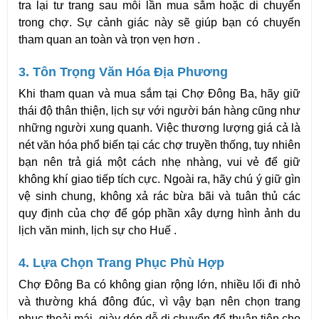
tra lại tư trang sau mỗi lần mua sắm hoặc di chuyển 
trong chợ. Sự cảnh giác này sẽ giúp bạn có chuyến 
tham quan an toàn và trọn vẹn hơn .
3. Tôn Trọng Văn Hóa Địa Phương
Khi tham quan và mua sắm tại Chợ Đông Ba, hãy giữ 
thái độ thân thiện, lịch sự với người bán hàng cũng như 
những người xung quanh. Việc thương lượng giá cả là 
nét văn hóa phổ biến tại các chợ truyền thống, tuy nhiên 
bạn nên trả giá một cách nhẹ nhàng, vui vẻ để giữ 
không khí giao tiếp tích cực. Ngoài ra, hãy chú ý giữ gìn 
vệ sinh chung, không xả rác bừa bãi và tuân thủ các 
quy định của chợ để góp phần xây dựng hình ảnh du 
lịch văn minh, lịch sự cho Huế .
4. Lựa Chọn Trang Phục Phù Hợp
Chợ Đông Ba có không gian rộng lớn, nhiều lối đi nhỏ 
và thường khá đông đúc, vì vậy bạn nên chọn trang 
phục thoải mái, giày dép dễ di chuyển để thuận tiện cho 