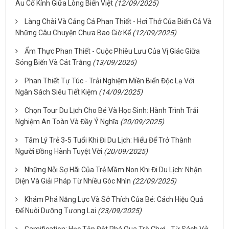
Âu Cổ Kính Giữa Lòng Biển Việt
(12/09/2025)
Làng Chài Và Cảng Cá Phan Thiết - Hơi Thở Của Biển Cả Và
Những Câu Chuyện Chưa Bao Giờ Kể
(12/09/2025)
Ẩm Thực Phan Thiết - Cuộc Phiêu Lưu Của Vị Giác Giữa
Sóng Biển Và Cát Trắng
(13/09/2025)
Phan Thiết Tự Túc - Trải Nghiệm Miền Biển Độc Lạ Với
Ngân Sách Siêu Tiết Kiệm
(14/09/2025)
Chọn Tour Du Lịch Cho Bé Và Học Sinh: Hành Trình Trải
Nghiệm An Toàn Và Đầy Ý Nghĩa
(20/09/2025)
Tâm Lý Trẻ 3-5 Tuổi Khi Đi Du Lịch: Hiểu Để Trở Thành
Người Đồng Hành Tuyệt Vời
(20/09/2025)
Những Nỗi Sợ Hãi Của Trẻ Mầm Non Khi Đi Du Lịch: Nhận
Diện Và Giải Pháp Từ Nhiều Góc Nhìn
(22/09/2025)
Khám Phá Năng Lực Và Sở Thích Của Bé: Cách Hiệu Quả
Để Nuôi Dưỡng Tương Lai
(23/09/2025)