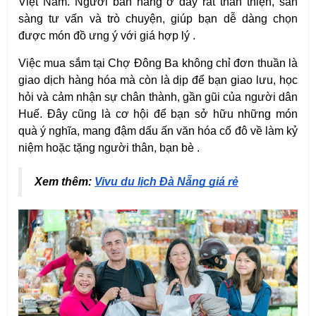
Việt Nam. Người bán hàng ở đây rất thân thiện, sẵn 
sàng tư vấn và trò chuyện, giúp bạn dễ dàng chọn 
được món đồ ưng ý với giá hợp lý .
Việc mua sắm tại Chợ Đông Ba không chỉ đơn thuần là 
giao dịch hàng hóa mà còn là dịp để bạn giao lưu, học 
hỏi và cảm nhận sự chân thành, gần gũi của người dân 
Huế. Đây cũng là cơ hội để bạn sở hữu những món 
quà ý nghĩa, mang đậm dấu ấn văn hóa cố đô về làm kỷ 
niệm hoặc tặng người thân, bạn bè .
Xem thêm: 
Vivu du lịch Đà Nẵng giá rẻ