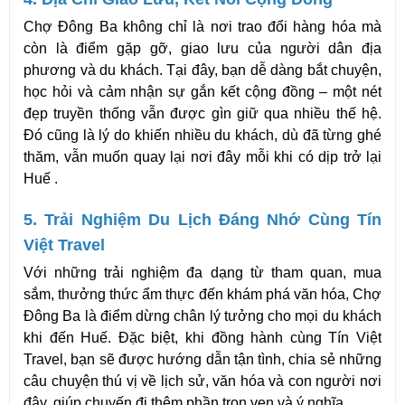
Chợ Đông Ba không chỉ là nơi trao đổi hàng hóa mà 
còn là điểm gặp gỡ, giao lưu của người dân địa 
phương và du khách. Tại đây, bạn dễ dàng bắt chuyện, 
học hỏi và cảm nhận sự gắn kết cộng đồng – một nét 
đẹp truyền thống vẫn được gìn giữ qua nhiều thế hệ. 
Đó cũng là lý do khiến nhiều du khách, dù đã từng ghé 
thăm, vẫn muốn quay lại nơi đây mỗi khi có dịp trở lại 
Huế .
5. Trải Nghiệm Du Lịch Đáng Nhớ Cùng Tín 
Việt Travel
Với những trải nghiệm đa dạng từ tham quan, mua 
sắm, thưởng thức ẩm thực đến khám phá văn hóa, Chợ 
Đông Ba là điểm dừng chân lý tưởng cho mọi du khách 
khi đến Huế. Đặc biệt, khi đồng hành cùng Tín Việt 
Travel, bạn sẽ được hướng dẫn tận tình, chia sẻ những 
câu chuyện thú vị về lịch sử, văn hóa và con người nơi 
đây, giúp chuyến đi thêm phần trọn vẹn và ý nghĩa .