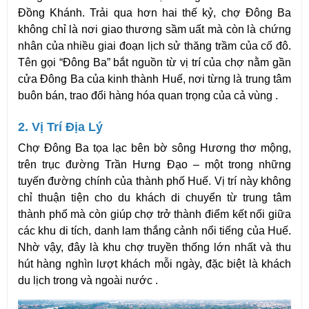
Đồng Khánh. Trải qua hơn hai thế kỷ, chợ Đông Ba 
không chỉ là nơi giao thương sầm uất mà còn là chứng 
nhân của nhiều giai đoạn lịch sử thăng trầm của cố đô. 
Tên gọi “Đông Ba” bắt nguồn từ vị trí của chợ nằm gần 
cửa Đông Ba của kinh thành Huế, nơi từng là trung tâm 
buôn bán, trao đổi hàng hóa quan trọng của cả vùng .
2. Vị Trí Địa Lý
Chợ Đông Ba tọa lạc bên bờ sông Hương thơ mộng, 
trên trục đường Trần Hưng Đạo – một trong những 
tuyến đường chính của thành phố Huế. Vị trí này không 
chỉ thuận tiện cho du khách di chuyển từ trung tâm 
thành phố mà còn giúp chợ trở thành điểm kết nối giữa 
các khu di tích, danh lam thắng cảnh nổi tiếng của Huế. 
Nhờ vậy, đây là khu chợ truyền thống lớn nhất và thu 
hút hàng nghìn lượt khách mỗi ngày, đặc biệt là khách 
du lịch trong và ngoài nước .