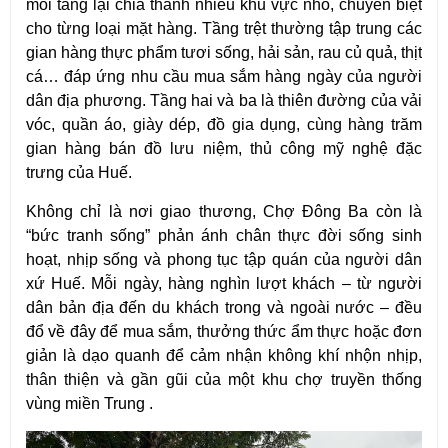
mỗi tầng lại chia thành nhiều khu vực nhỏ, chuyên biệt 
cho từng loại mặt hàng. Tầng trệt thường tập trung các 
gian hàng thực phẩm tươi sống, hải sản, rau củ quả, thịt 
cá… đáp ứng nhu cầu mua sắm hàng ngày của người 
dân địa phương. Tầng hai và ba là thiên đường của vải 
vóc, quần áo, giày dép, đồ gia dụng, cùng hàng trăm 
gian hàng bán đồ lưu niệm, thủ công mỹ nghệ đặc 
trưng của Huế.
Không chỉ là nơi giao thương, Chợ Đông Ba còn là 
“bức tranh sống” phản ánh chân thực đời sống sinh 
hoạt, nhịp sống và phong tục tập quán của người dân 
xứ Huế. Mỗi ngày, hàng nghìn lượt khách – từ người 
dân bản địa đến du khách trong và ngoài nước – đều 
đổ về đây để mua sắm, thưởng thức ẩm thực hoặc đơn 
giản là dạo quanh để cảm nhận không khí nhộn nhịp, 
thân thiện và gần gũi của một khu chợ truyền thống 
vùng miền Trung .