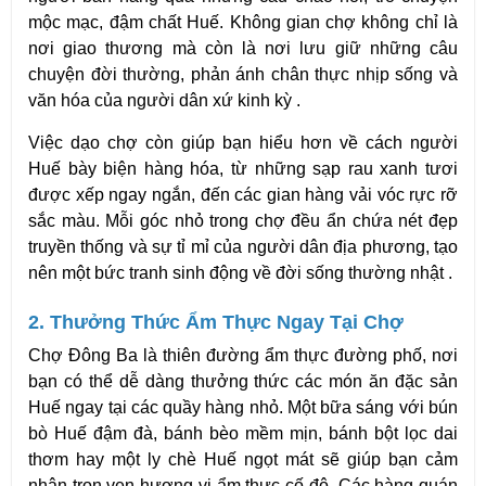
mộc mạc, đậm chất Huế. Không gian chợ không chỉ là 
nơi giao thương mà còn là nơi lưu giữ những câu 
chuyện đời thường, phản ánh chân thực nhịp sống và 
văn hóa của người dân xứ kinh kỳ .
Việc dạo chợ còn giúp bạn hiểu hơn về cách người 
Huế bày biện hàng hóa, từ những sạp rau xanh tươi 
được xếp ngay ngắn, đến các gian hàng vải vóc rực rỡ 
sắc màu. Mỗi góc nhỏ trong chợ đều ẩn chứa nét đẹp 
truyền thống và sự tỉ mỉ của người dân địa phương, tạo 
nên một bức tranh sinh động về đời sống thường nhật .
2. Thưởng Thức Ẩm Thực Ngay Tại Chợ
Chợ Đông Ba là thiên đường ẩm thực đường phố, nơi 
bạn có thể dễ dàng thưởng thức các món ăn đặc sản 
Huế ngay tại các quầy hàng nhỏ. Một bữa sáng với bún 
bò Huế đậm đà, bánh bèo mềm mịn, bánh bột lọc dai 
thơm hay một ly chè Huế ngọt mát sẽ giúp bạn cảm 
nhận trọn vẹn hương vị ẩm thực cố đô. Các hàng quán 