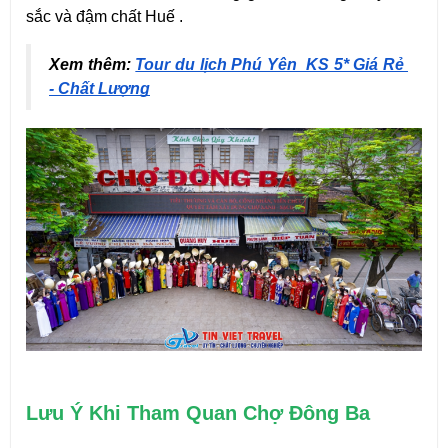
sắc và đậm chất Huế .
Xem thêm: 
Tour du lịch Phú Yên_KS 5* Giá Rẻ 
- Chất Lượng
Lưu Ý Khi Tham Quan Chợ Đông Ba