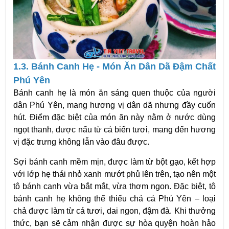
1.3. Bánh Canh Hẹ - Món Ăn Dân Dã Đậm Chất
Phú Yên
Bánh canh hẹ
là món ăn sáng quen thuộc của người
dân Phú Yên, mang hương vị dân dã nhưng đầy cuốn
hút. Điểm đặc biệt của món ăn này nằm ở nước dùng
ngọt thanh, được nấu từ cá biển tươi, mang đến hương
vị đặc trưng không lẫn vào đâu được.
Sợi bánh canh mềm mịn, được làm từ bột gạo, kết hợp
với lớp hẹ thái nhỏ xanh mướt phủ lên trên, tạo nên một
tô bánh canh vừa bắt mắt, vừa thơm ngon. Đặc biệt, tô
bánh canh hẹ không thể thiếu chả cá Phú Yên – loại
chả được làm từ cá tươi, dai ngon, đậm đà. Khi thưởng
thức, bạn sẽ cảm nhận được sự hòa quyện hoàn hảo