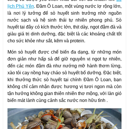
lịch Phú Yên
. Đầm Ô Loan, một vùng nước lợ rộng lớn,
là nơi lý tưởng để sò huyết sinh trưởng nhờ nguồn
nước sạch và hệ sinh thái tự nhiên phong phú. Sò
huyết tại đây có kích thước lớn, thịt dày, ngọt đậm đà và
giàu giá trị dinh dưỡng, đặc biệt là các khoáng chất tốt
cho sức khỏe như sắt, kẽm và protein.
Món sò huyết được chế biến đa dạng, từ những món
đơn giản như hấp sả để giữ nguyên vị ngọt tự nhiên,
đến các món đậm đà như nướng mỡ hành thơm lừng,
xào tỏi cay nồng hay cháo sò huyết bổ dưỡng. Đặc biệt,
khi thưởng thức sò huyết tại chính Đầm Ô Loan, bạn
không chỉ cảm nhận được hương vị tươi ngon mà còn
tận hưởng không gian thiên nhiên thơ mộng, với làn gió
biển mát lành cùng cảnh sắc nước non hữu tình .