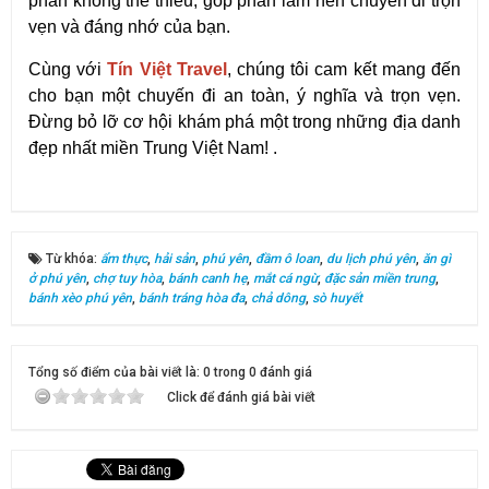
phần không thể thiếu, góp phần làm nên chuyến đi trọn
vẹn và đáng nhớ của bạn.
Cùng với 
Tín Việt Travel
, chúng tôi cam kết mang đến 
cho bạn một chuyến đi an toàn, ý nghĩa và trọn vẹn. 
Đừng bỏ lỡ cơ hội khám phá một trong những địa danh 
đẹp nhất miền Trung Việt Nam! .
Từ khóa:
ẩm thực
,
hải sản
,
phú yên
,
đầm ô loan
,
du lịch phú yên
,
ăn gì
ở phú yên
,
chợ tuy hòa
,
bánh canh hẹ
,
mắt cá ngừ
,
đặc sản miền trung
,
bánh xèo phú yên
,
bánh tráng hòa đa
,
chả dông
,
sò huyết
Tổng số điểm của bài viết là: 0 trong 0 đánh giá
Click để đánh giá bài viết