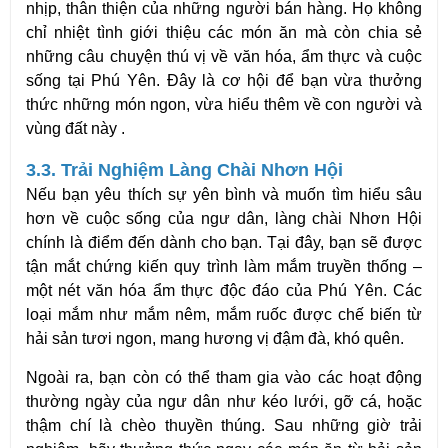
nhịp, thân thiện của những người bán hàng. Họ không
chỉ nhiệt tình giới thiệu các món ăn mà còn chia sẻ
những câu chuyện thú vị về văn hóa, ẩm thực và cuộc
sống tại Phú Yên. Đây là cơ hội để bạn vừa thưởng
thức những món ngon, vừa hiểu thêm về con người và
vùng đất này .
3.3. Trải Nghiệm Làng Chài Nhơn Hội
Nếu bạn yêu thích sự yên bình và muốn tìm hiểu sâu
hơn về cuộc sống của ngư dân, làng chài Nhơn Hội
chính là điểm đến dành cho bạn. Tại đây, bạn sẽ được
tận mắt chứng kiến quy trình làm mắm truyền thống –
một nét văn hóa ẩm thực độc đáo của Phú Yên. Các
loại mắm như mắm nêm, mắm ruốc được chế biến từ
hải sản tươi ngon, mang hương vị đậm đà, khó quên.
Ngoài ra, bạn còn có thể tham gia vào các hoạt động
thường ngày của ngư dân như kéo lưới, gỡ cá, hoặc
thậm chí là chèo thuyền thúng. Sau những giờ trải