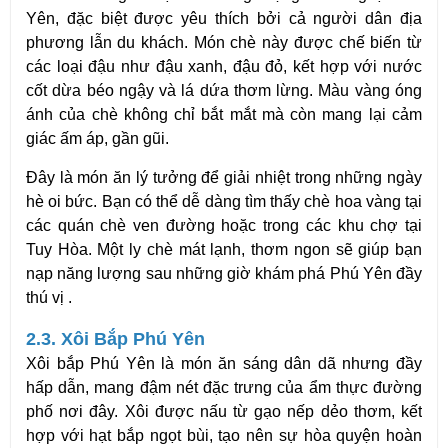
Yên, đặc biệt được yêu thích bởi cả người dân địa
phương lẫn du khách. Món chè này được chế biến từ
các loại đậu như đậu xanh, đậu đỏ, kết hợp với nước
cốt dừa béo ngậy và lá dứa thơm lừng. Màu vàng óng
ánh của chè không chỉ bắt mắt mà còn mang lại cảm
giác ấm áp, gần gũi.
Đây là món ăn lý tưởng để giải nhiệt trong những ngày
hè oi bức. Bạn có thể dễ dàng tìm thấy chè hoa vàng tại
các quán chè ven đường hoặc trong các khu chợ tại
Tuy Hòa. Một ly chè mát lạnh, thơm ngon sẽ giúp bạn
nạp năng lượng sau những giờ khám phá Phú Yên đầy
thú vị .
2.3. Xôi Bắp Phú Yên
Xôi bắp Phú Yên là món ăn sáng dân dã nhưng đầy
hấp dẫn, mang đậm nét đặc trưng của ẩm thực đường
phố nơi đây. Xôi được nấu từ gạo nếp dẻo thơm, kết
hợp với hạt bắp ngọt bùi, tạo nên sự hòa quyện hoàn