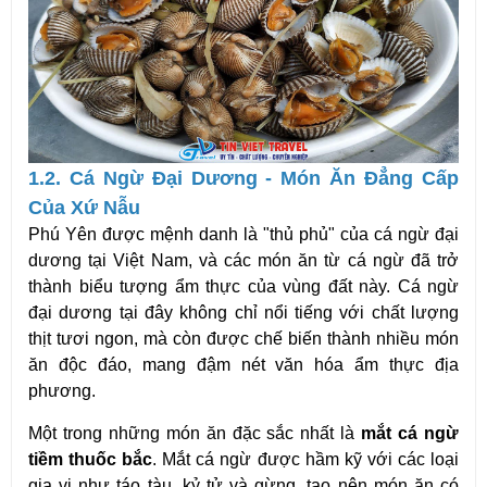
1.2. Cá Ngừ Đại Dương - Món Ăn Đẳng Cấp
Của Xứ Nẫu
Phú Yên được mệnh danh là "thủ phủ" của cá ngừ đại
dương tại Việt Nam, và các món ăn từ cá ngừ đã trở
thành biểu tượng ẩm thực của vùng đất này. Cá ngừ
đại dương tại đây không chỉ nổi tiếng với chất lượng
thịt tươi ngon, mà còn được chế biến thành nhiều món
ăn độc đáo, mang đậm nét văn hóa ẩm thực địa
phương.
Một trong những món ăn đặc sắc nhất là
mắt cá ngừ
tiềm thuốc bắc
. Mắt cá ngừ được hầm kỹ với các loại
gia vị như táo tàu, kỷ tử và gừng, tạo nên món ăn có