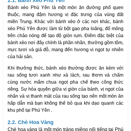
2.1. Bánh Xèo Phú Yên
Bánh xèo Phú Yên
là một món ăn đường phố quen
thuộc, mang đậm hương vị đặc trưng của vùng đất
miền Trung. Khác với bánh xèo ở các nơi khác, bánh
xèo Phú Yên được làm từ bột gạo pha loãng, đổ mỏng
trên chảo nóng để tạo độ giòn rụm. Điểm đặc biệt của
bánh xèo nơi đây chính là phần nhân, thường gồm tôm,
mực tươi và giá đỗ, mang đến hương vị ngọt tự nhiên
của hải sản.
Khi thưởng thức, bánh xèo thường được ăn kèm với
rau sống tươi xanh như xà lách, rau thơm và chấm
cùng nước mắm chua ngọt pha chế theo công thức
riêng. Sự hòa quyện giữa vị giòn của bánh, vị ngọt của
nhân và vị thanh mát của rau sống tạo nên một món ăn
hấp dẫn mà bạn không thể bỏ qua khi dạo quanh các
khu phố tại Phú Yên .
2.2. Chè Hoa Vàng
Chè hoa vàng là một món tráng miệng nổi tiếng tại Phú