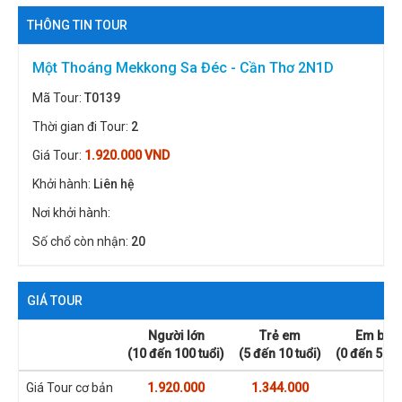
THÔNG TIN TOUR
Một Thoáng Mekkong Sa Đéc - Cần Thơ 2N1D
Mã Tour:
T0139
Thời gian đi Tour:
2
Giá Tour:
1.920.000 VND
Khởi hành:
Liên hệ
Nơi khởi hành:
Số chổ còn nhận:
20
GIÁ TOUR
Người lớn
Trẻ em
Em bé
(10 đến 100 tuổi)
(5 đến 10 tuổi)
(0 đến 5 tuổ
Giá Tour cơ bản
1.920.000
1.344.000